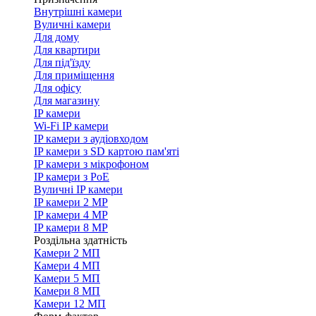
Внутрішні камери
Вуличні камери
Для дому
Для квартири
Для під'їзду
Для приміщення
Для офісу
Для магазину
IP камери
Wi-Fi IP камери
IP камери з аудіовходом
IP камери з SD картою пам'яті
IP камери з мікрофоном
IP камери з PoE
Вуличні IP камери
IP камери 2 MP
IP камери 4 MP
IP камери 8 MP
Роздільна здатність
Камери 2 МП
Камери 4 МП
Камери 5 МП
Камери 8 МП
Камери 12 МП