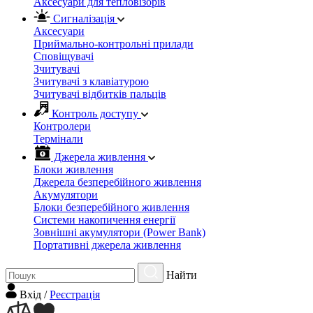
Аксесуари для тепловізорів
Сигналізація
Аксесуари
Приймально-контрольні прилади
Сповіщувачі
Зчитувачі
Зчитувачі з клавіатурою
Зчитувачі відбитків пальців
Контроль доступу
Контролери
Термінали
Джерела живлення
Блоки живлення
Джерела безперебійного живлення
Акумулятори
Блоки безперебійного живлення
Системи накопичення енергії
Зовнішні акумулятори (Power Bank)
Портативні джерела живлення
Найти
Вхiд
/
Реєстрація