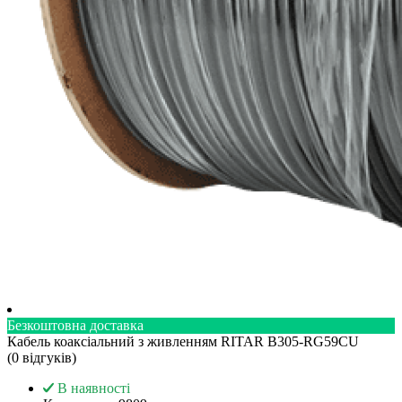
Безкоштовна доставка
Кабель коаксіальний з живленням RITAR B305-RG59CU
(0 вiдгукiв)
В наявності