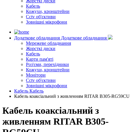
Жорсткі диски
Кабель
Кожухи, кронштейни
Cctv об'єктиви
Зовнішні мікрофони
Додаткове обладнання
Додаткове обладнання
Мережеве обладнання
Жорсткі диски
Кабель
Карти пам'яті
Роз'єми, перехідники
Кожухи, кронштейни
Монітори
Cctv об'єктиви
Зовнішні мікрофони
Кабель
Кабель
Кабель коаксіальний з живленням RITAR B305-RG59CU
Кабель коаксіальний з
живленням RITAR B305-