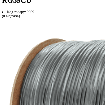
RG59CU
Код товару:
9809
(0 вiдгукiв)