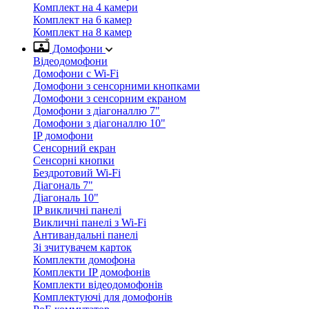
Комплект на 4 камери
Комплект на 6 камер
Комплект на 8 камер
Домофони
Відеодомофони
Домофони с Wi-Fi
Домофони з сенсорними кнопками
Домофони з сенсорним екраном
Домофони з діагоналлю 7"
Домофони з діагоналлю 10"
IP домофони
Сенсорний екран
Сенсорні кнопки
Бездротовий Wi-Fi
Діагональ 7"
Діагональ 10"
IP викличні панелі
Викличні панелі з Wi-Fi
Антивандальні панелі
Зі зчитувачем карток
Комплекти домофона
Комплекти IP домофонів
Комплекти відеодомофонів
Комплектуючі для домофонів