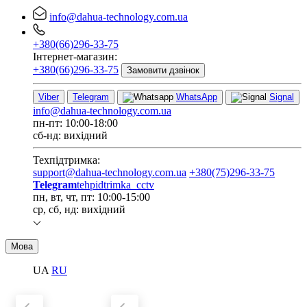
info@dahua-technology.com.ua
+380(66)296-33-75
Інтернет-магазин:
+380(66)296-33-75
Замовити дзвінок
Viber
Telegram
WhatsApp
Signal
info@dahua-technology.com.ua
пн-пт: 10:00-18:00
сб-нд: вихідний
Техпідтримка:
support@dahua-technology.com.ua
+380(75)296-33-75
Telegram
tehpidtrimka_cctv
пн, вт, чт, пт: 10:00-15:00
ср, сб, нд: вихідний
Мова
UA
RU