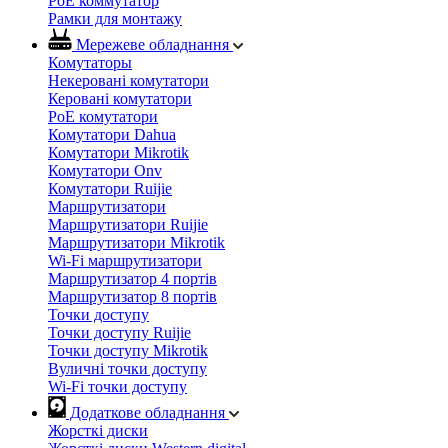
PoE коммутатор
Рамки для монтажу
Мережеве обладнання
Комутаторы
Некеровані комутатори
Керовані комутатори
PoE комутатори
Комутатори Dahua
Комутатори Mikrotik
Комутатори Onv
Комутатори Ruijie
Маршрутизатори
Маршрутизатори Ruijie
Маршрутизатори Mikrotik
Wi-Fi маршрутизатори
Маршрутизатор 4 портів
Маршрутизатор 8 портів
Точки доступу
Точки доступу Ruijie
Точки доступу Mikrotik
Вуличні точки доступу
Wi-Fi точки доступу
Додаткове обладнання
Жорсткі диски