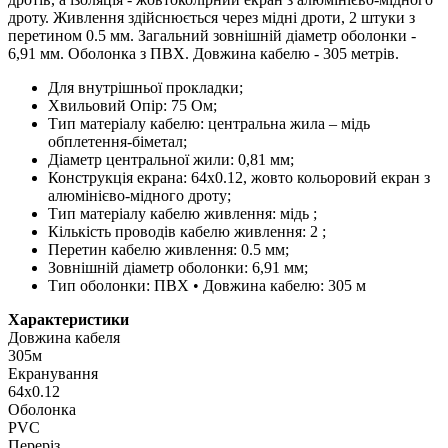
дроту. Живлення здійснюється через мідні дроти, 2 штуки з
перетином 0.5 мм. Загальний зовнішній діаметр оболонки -
6,91 мм. Оболонка з ПВХ. Довжина кабелю - 305 метрів.
Для внутрішньої прокладки;
Хвильовий Опір: 75 Ом;
Тип матеріалу кабелю: центральна жила – мідь
обплетення-біметал;
Діаметр центральної жили: 0,81 мм;
Конструкція екрана: 64х0.12, жовто кольоровий екран з
алюмінієво-мідного дроту;
Тип матеріалу кабелю живлення: мідь ;
Кількість проводів кабелю живлення: 2 ;
Перетин кабелю живлення: 0.5 мм;
Зовнішній діаметр оболонки: 6,91 мм;
Тип оболонки: ПВХ • Довжина кабелю: 305 м
Характеристики
Довжина кабеля
305м
Екранування
64х0.12
Оболонка
PVC
Переріз