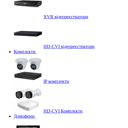
XVR відеореєстратори
HD-CVI відеореєстратори
Комплекти
IP комплекти
HD-CVI Комплекти
Домофони