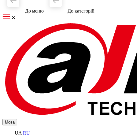
До меню
До категорiй
Мова
UA
RU