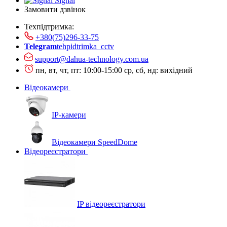
Signal
Замовити дзвінок
Техпідтримка:
+380(75)296-33-75
Telegram
tehpidtrimka_cctv
support@dahua-technology.com.ua
пн, вт, чт, пт: 10:00-15:00
ср, сб, нд: вихідний
Відеокамери
IP-камери
Відеокамери SpeedDome
Відеореєстратори
IP відеореєстратори