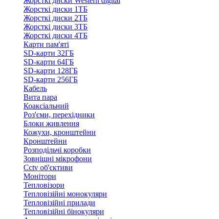
Жорсткі диски Western digital
Жорсткі диски 1ТБ
Жорсткі диски 2ТБ
Жорсткі диски 3ТБ
Жорсткі диски 4ТБ
Карти пам'яті
SD-карти 32ГБ
SD-карти 64ГБ
SD-карти 128ГБ
SD-карти 256ГБ
Кабель
Вита пара
Коаксіальний
Роз'єми, перехідники
Блоки живлення
Кожухи, кронштейни
Кронштейни
Розподільчі коробки
Зовнішні мікрофони
Cctv об'єктиви
Монітори
Тепловізори
Тепловізійні монокуляри
Тепловізійні прилади
Тепловізійні бінокуляри