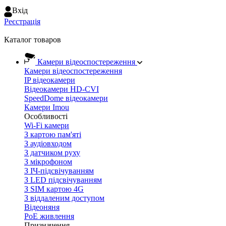
Вхiд
Реєстрація
Каталог товаров
Камери відеоспостереження
Камери відеоспостереження
IP відеокамери
Відеокамери HD-CVI
SpeedDome відеокамери
Камери Imou
Особливості
Wi-Fi камери
З картою пам'яті
З аудіовходом
З датчиком руху
З мікрофоном
З ІЧ-підсвічуванням
З LED підсвічуванням
З SIM картою 4G
З віддаленим доступом
Відеоняня
PoE живлення
Призначення