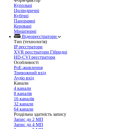
Форм-фактор
Купольні
Циліндричні
Кубічні
Панорамні
Керовані
Мініатюрні
Відеореєстратори
Тип (технологія)
IP реєстратори
XVR реєстратори Гібридні
HD-CVI реєстратори
Особливості
PoE-живлення
Тривожний вхід
Аудіо вхід
Канали
4 канали
8 каналів
16 каналів
32 канали
64 канали
Роздільна здатність запису
Запис до 2 МП
Запис до 4 МП