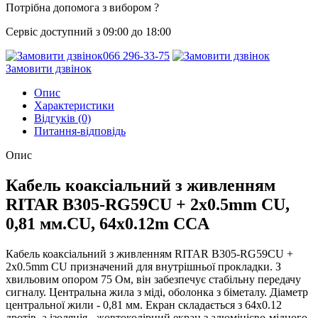
Потрібна допомога з вибором ?
Сервіс доступний з 09:00 до 18:00
066 296-33-75
Замовити дзвінок
Опис
Характеристики
Відгуків (0)
Питання-відповідь
Опис
Кабель коаксіальний з живленням
RITAR B305-RG59CU + 2x0.5mm CU,
0,81 мм.CU, 64x0.12m CCA
Кабель коаксіальний з живленням RITAR B305-RG59CU +
2x0.5mm CU призначений для внутрішньої прокладки. З
хвильовим опором 75 Ом, він забезпечує стабільну передачу
сигналу. Центральна жила з міді, оболонка з біметалу. Діаметр
центральної жили - 0,81 мм. Екран складається з 64х0.12
дротів, а ізоляція - жовтоколірний екран з алюмінієво-мідного