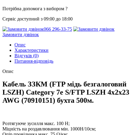
Потрібна допомога з вибором ?
Сервіс доступний з 09:00 до 18:00
066 296-33-75
Замовити дзвінок
Опис
Характеристики
Відгуків (0)
Питання-відповідь
Опис
Кабель ЗЗКМ (FTP мідь безгалоговий
LSZH) Category 7e S/FTP LSZH 4х2х23
AWG (70910151) бухта 500м.
Розтягуюче зусилля макс. 100 Н;
Міцність на роздавлювання мін. 1000Н/10см;
Опір провідника макс. 75 Ω/км;