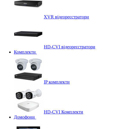
XVR відеореєстратори
HD-CVI відеореєстратори
Комплекти
IP комплекти
HD-CVI Комплекти
Домофони