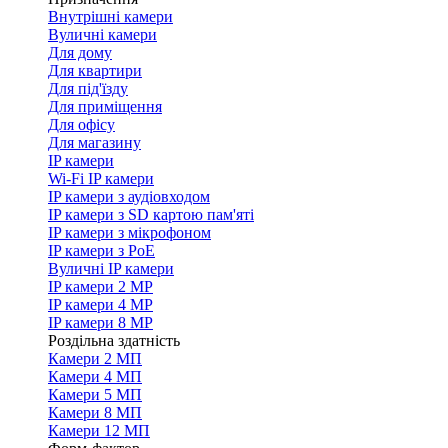
Внутрішні камери
Вуличні камери
Для дому
Для квартири
Для під'їзду
Для приміщення
Для офісу
Для магазину
IP камери
Wi-Fi IP камери
IP камери з аудіовходом
IP камери з SD картою пам'яті
IP камери з мікрофоном
IP камери з PoE
Вуличні IP камери
IP камери 2 MP
IP камери 4 MP
IP камери 8 MP
Роздільна здатність
Камери 2 МП
Камери 4 МП
Камери 5 МП
Камери 8 МП
Камери 12 МП