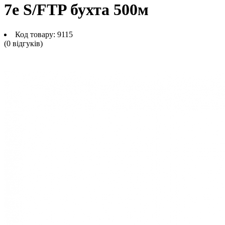
7e S/FTP бухта 500м
Код товару:
9115
(0 вiдгукiв)