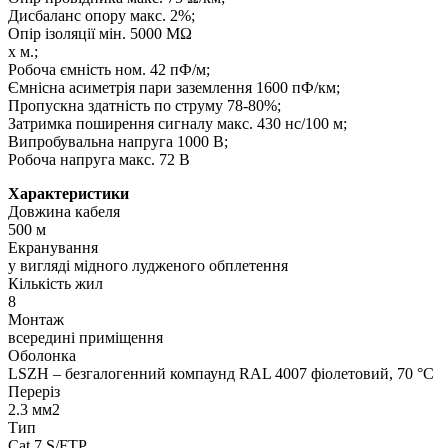
Дисбаланс опору макс. 2%;
Опір ізоляції мін. 5000 MΩ
х м.;
Робоча ємність ном. 42 пФ/м;
Ємнісна асиметрія пари заземлення 1600 пФ/км;
Пропускна здатність по струму 78-80%;
Затримка поширення сигналу макс. 430 нс/100 м;
Випробувальна напруга 1000 В;
Робоча напруга макс. 72 В
Характеристики
Довжина кабеля
500 м
Екранування
у вигляді мідного лудженого обплетення
Кількість жил
8
Монтаж
всередині приміщення
Оболонка
LSZH – безгалогенний компаунд RAL 4007 фіолетовий, 70 °C
Переріз
2.3 мм2
Тип
Cat 7 S/FTP