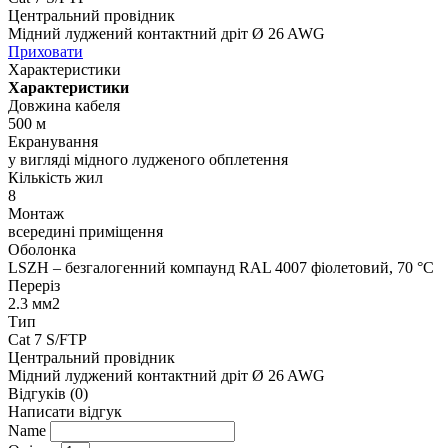
Центральний провідник
Мідний луджений контактний дріт Ø 26 AWG
Приховати
Характеристики
Характеристики
Довжина кабеля
500 м
Екранування
у вигляді мідного лудженого обплетення
Кількість жил
8
Монтаж
всередині приміщення
Оболонка
LSZH – безгалогенний компаунд RAL 4007 фіолетовий, 70 °C
Переріз
2.3 мм2
Тип
Cat 7 S/FTP
Центральний провідник
Мідний луджений контактний дріт Ø 26 AWG
Відгуків (0)
Написати відгук
Name