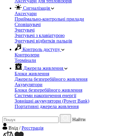
Аксесуари для тепловізорів
Сигналізація
Аксесуари
Приймально-контрольні прилади
Сповіщувачі
Зчитувачі
Зчитувачі з клавіатурою
Зчитувачі відбитків пальців
Контроль доступу
Контролери
Термінали
Джерела живлення
Блоки живлення
Джерела безперебійного живлення
Акумулятори
Блоки безперебійного живлення
Системи накопичення енергії
Зовнішні акумулятори (Power Bank)
Портативні джерела живлення
Найти
Вхiд
/
Реєстрація