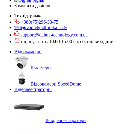
Signal
Замовити дзвінок
Техпідтримка:
+380(75)296-33-75
Telegram
tehpidtrimka_cctv
support@dahua-technology.com.ua
пн, вт, чт, пт: 10:00-15:00
ср, сб, нд: вихідний
Відеокамери
IP-камери
Відеокамери SpeedDome
Відеореєстратори
IP відеореєстратори