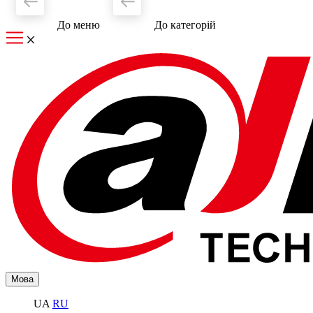
До меню
До категорiй
Мова
UA
RU