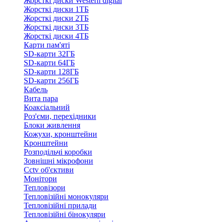
Жорсткі диски Western digital
Жорсткі диски 1ТБ
Жорсткі диски 2ТБ
Жорсткі диски 3ТБ
Жорсткі диски 4ТБ
Карти пам'яті
SD-карти 32ГБ
SD-карти 64ГБ
SD-карти 128ГБ
SD-карти 256ГБ
Кабель
Вита пара
Коаксіальний
Роз'єми, перехідники
Блоки живлення
Кожухи, кронштейни
Кронштейни
Розподільчі коробки
Зовнішні мікрофони
Cctv об'єктиви
Монітори
Тепловізори
Тепловізійні монокуляри
Тепловізійні прилади
Тепловізійні бінокуляри