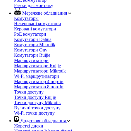
PoE коммутатор
Рамки для монтажу
Мережеве обладнання
Комутаторы
Некеровані комутатори
Керовані комутатори
PoE комутатори
Комутатори Dahua
Комутатори Mikrotik
Комутатори Onv
Комутатори Ruijie
Маршрутизатори
Маршрутизатори Ruijie
Маршрутизатори Mikrotik
Wi-Fi маршрутизатори
Маршрутизатор 4 портів
Маршрутизатор 8 портів
Точки доступу
Точки доступу Ruijie
Точки доступу Mikrotik
Вуличні точки доступу
Wi-Fi точки доступу
Додаткове обладнання
Жорсткі диски