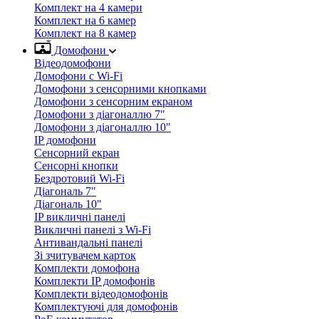
Комплект на 4 камери
Комплект на 6 камер
Комплект на 8 камер
Домофони
Відеодомофони
Домофони с Wi-Fi
Домофони з сенсорними кнопками
Домофони з сенсорним екраном
Домофони з діагоналлю 7"
Домофони з діагоналлю 10"
IP домофони
Сенсорний екран
Сенсорні кнопки
Бездротовий Wi-Fi
Діагональ 7"
Діагональ 10"
IP викличні панелі
Викличні панелі з Wi-Fi
Антивандальні панелі
Зі зчитувачем карток
Комплекти домофона
Комплекти IP домофонів
Комплекти відеодомофонів
Комплектуючі для домофонів