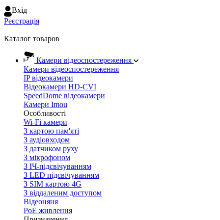
Вхiд
Реєстрація
Каталог товаров
Камери відеоспостереження
Камери відеоспостереження
IP відеокамери
Відеокамери HD-CVI
SpeedDome відеокамери
Камери Imou
Особливості
Wi-Fi камери
З картою пам'яті
З аудіовходом
З датчиком руху
З мікрофоном
З ІЧ-підсвічуванням
З LED підсвічуванням
З SIM картою 4G
З віддаленим доступом
Відеоняня
PoE живлення
Призначення