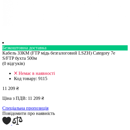
Безкоштовна доставка
Кабель ЗЗКМ (FTP мідь безгалоговий LSZH) Category 7e
S/FTP бухта 500м
(0 вiдгукiв)
Немає в наявності
Код товару:
9115
11 209 ₴
Ціна з ПДВ:
11 209 ₴
Спеціальна пропозиція
Повідомити про наявність