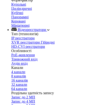
Форм-фактор
Купольні
Циліндричні
Кубічні
Панорамні
Керовані
Мініатюрні
Відеореєстратори
Тип (технологія)
IP реєстратори
XVR реєстратори Гібридні
HD-CVI реєстратори
Особливості
PoE-живлення
Тривожний вхід
Аудіо вхід
Канали
4 канали
8 каналів
16 каналів
32 канали
64 канали
Роздільна здатність запису
Запис до 2 МП
Запис до 4 МП