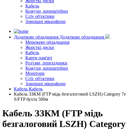
Жорсткі диски
Кабель
Кожухи, кронштейни
Cctv об'єктиви
Зовнішні мікрофони
Додаткове обладнання
Додаткове обладнання
Мережеве обладнання
Жорсткі диски
Кабель
Карти пам'яті
Роз'єми, перехідники
Кожухи, кронштейни
Монітори
Cctv об'єктиви
Зовнішні мікрофони
Кабель
Кабель
Кабель ЗЗКМ (FTP мідь безгалоговий LSZH) Category 7e
S/FTP бухта 500м
Кабель ЗЗКМ (FTP мідь
безгалоговий LSZH) Category