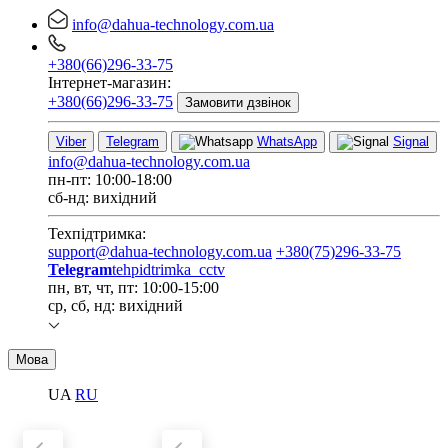
info@dahua-technology.com.ua
+380(66)296-33-75
Інтернет-магазин:
+380(66)296-33-75
Замовити дзвінок
Viber
Telegram
WhatsApp
Signal
info@dahua-technology.com.ua
пн-пт: 10:00-18:00
сб-нд: вихідний
Техпідтримка:
support@dahua-technology.com.ua
+380(75)296-33-75
Telegram
tehpidtrimka_cctv
пн, вт, чт, пт: 10:00-15:00
ср, сб, нд: вихідний
Мова
UA
RU