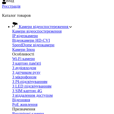
Вхiд
Реєстрація
Каталог товаров
Камери відеоспостереження
Камери відеоспостереження
IP відеокамери
Відеокамери HD-CVI
SpeedDome відеокамери
Камери Imou
Особливості
Wi-Fi камери
З картою пам'яті
З аудіовходом
З датчиком руху
З мікрофоном
З ІЧ-підсвічуванням
З LED підсвічуванням
З SIM картою 4G
З віддаленим доступом
Відеоняня
PoE живлення
Призначення
Внутрішні камери