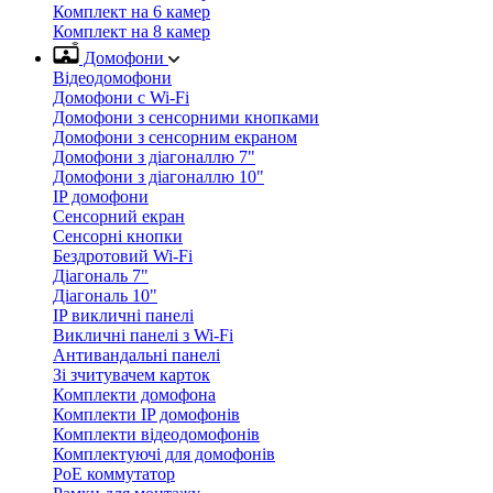
Комплект на 6 камер
Комплект на 8 камер
Домофони
Відеодомофони
Домофони с Wi-Fi
Домофони з сенсорними кнопками
Домофони з сенсорним екраном
Домофони з діагоналлю 7"
Домофони з діагоналлю 10"
IP домофони
Сенсорний екран
Сенсорні кнопки
Бездротовий Wi-Fi
Діагональ 7"
Діагональ 10"
IP викличні панелі
Викличні панелі з Wi-Fi
Антивандальні панелі
Зі зчитувачем карток
Комплекти домофона
Комплекти IP домофонів
Комплекти відеодомофонів
Комплектуючі для домофонів
PoE коммутатор