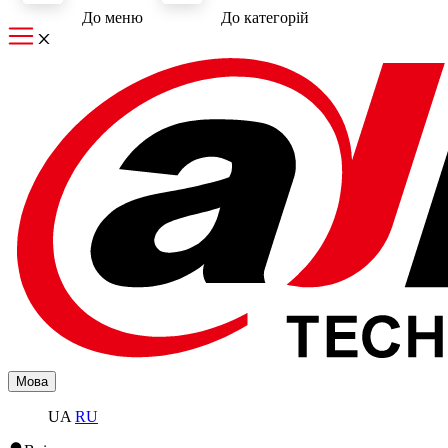
До меню
До категорiй
Мова
UA
RU