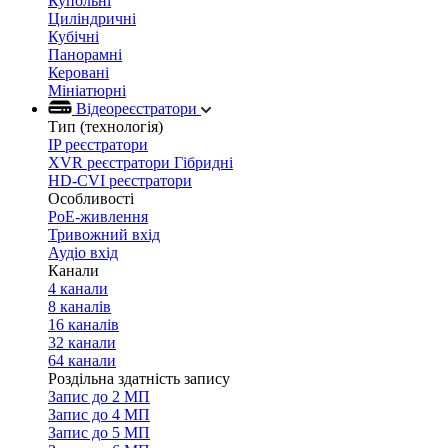
Купольні
Циліндричні
Кубічні
Панорамні
Керовані
Мініатюрні
Відеореєстратори
Тип (технологія)
IP реєстратори
XVR реєстратори Гібридні
HD-CVI реєстратори
Особливості
PoE-живлення
Тривожний вхід
Аудіо вхід
Канали
4 канали
8 каналів
16 каналів
32 канали
64 канали
Роздільна здатність запису
Запис до 2 МП
Запис до 4 МП
Запис до 5 МП