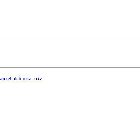
ram
tehpidtrimka_cctv