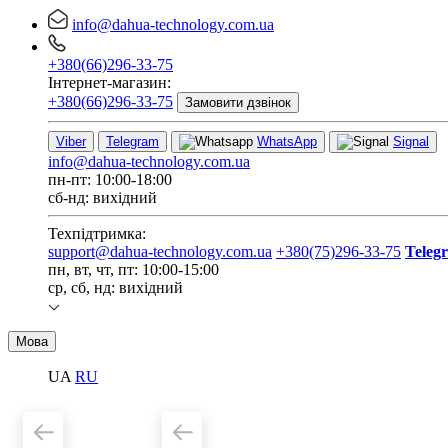
info@dahua-technology.com.ua
+380(66)296-33-75
Інтернет-магазин:
+380(66)296-33-75
Замовити дзвінок
Viber
Telegram
WhatsApp
Signal
info@dahua-technology.com.ua
пн-пт: 10:00-18:00
сб-нд: вихідний
Техпідтримка:
support@dahua-technology.com.ua
+380(75)296-33-75
Teleg
пн, вт, чт, пт: 10:00-15:00
ср, сб, нд: вихідний
Мова
UA
RU