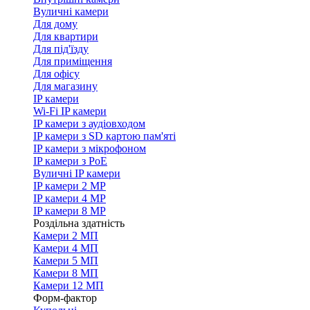
Вуличні камери
Для дому
Для квартири
Для під'їзду
Для приміщення
Для офісу
Для магазину
IP камери
Wi-Fi IP камери
IP камери з аудіовходом
IP камери з SD картою пам'яті
IP камери з мікрофоном
IP камери з PoE
Вуличні IP камери
IP камери 2 MP
IP камери 4 MP
IP камери 8 MP
Роздільна здатність
Камери 2 МП
Камери 4 МП
Камери 5 МП
Камери 8 МП
Камери 12 МП
Форм-фактор