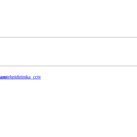
ram
tehpidtrimka_cctv