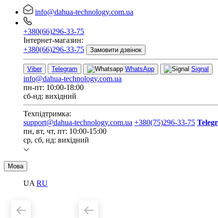
info@dahua-technology.com.ua
+380(66)296-33-75
Інтернет-магазин:
+380(66)296-33-75
Замовити дзвінок
Viber
Telegram
WhatsApp
Signal
info@dahua-technology.com.ua
пн-пт: 10:00-18:00
сб-нд: вихідний
Техпідтримка:
support@dahua-technology.com.ua
+380(75)296-33-75
Teleg
пн, вт, чт, пт: 10:00-15:00
ср, сб, нд: вихідний
Мова
UA
RU