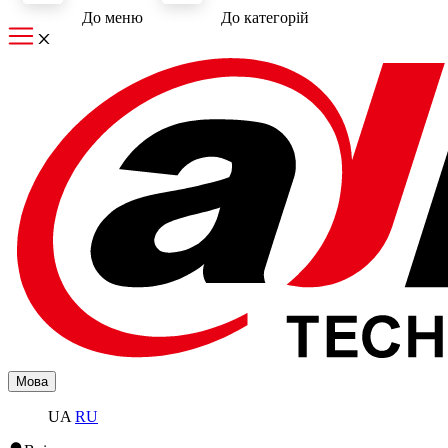
До меню
До категорiй
Мова
UA
RU