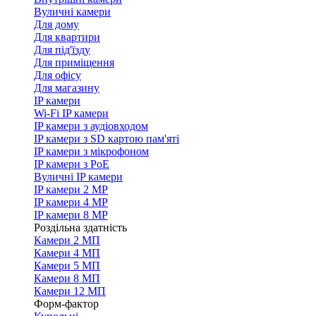
Вуличні камери
Для дому
Для квартири
Для під'їзду
Для приміщення
Для офісу
Для магазину
IP камери
Wi-Fi IP камери
IP камери з аудіовходом
IP камери з SD картою пам'яті
IP камери з мікрофоном
IP камери з PoE
Вуличні IP камери
IP камери 2 MP
IP камери 4 MP
IP камери 8 MP
Роздільна здатність
Камери 2 МП
Камери 4 МП
Камери 5 МП
Камери 8 МП
Камери 12 МП
Форм-фактор