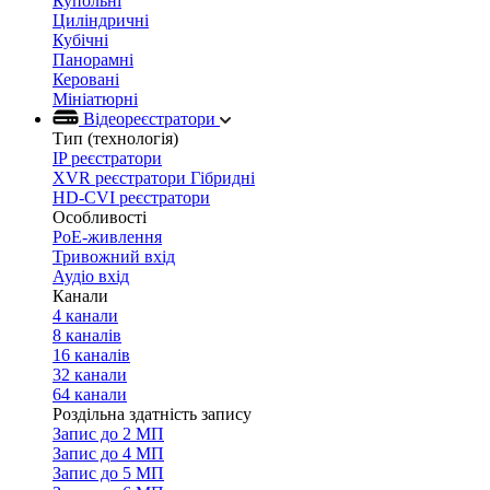
Купольні
Циліндричні
Кубічні
Панорамні
Керовані
Мініатюрні
Відеореєстратори
Тип (технологія)
IP реєстратори
XVR реєстратори Гібридні
HD-CVI реєстратори
Особливості
PoE-живлення
Тривожний вхід
Аудіо вхід
Канали
4 канали
8 каналів
16 каналів
32 канали
64 канали
Роздільна здатність запису
Запис до 2 МП
Запис до 4 МП
Запис до 5 МП