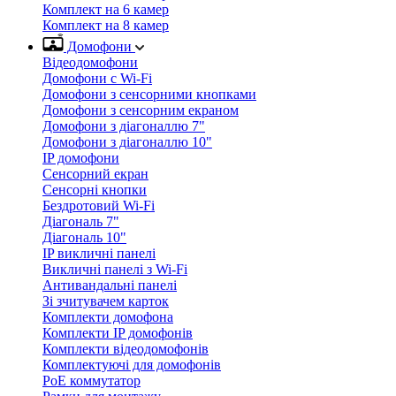
Комплект на 6 камер
Комплект на 8 камер
Домофони
Відеодомофони
Домофони с Wi-Fi
Домофони з сенсорними кнопками
Домофони з сенсорним екраном
Домофони з діагоналлю 7"
Домофони з діагоналлю 10"
IP домофони
Сенсорний екран
Сенсорні кнопки
Бездротовий Wi-Fi
Діагональ 7"
Діагональ 10"
IP викличні панелі
Викличні панелі з Wi-Fi
Антивандальні панелі
Зі зчитувачем карток
Комплекти домофона
Комплекти IP домофонів
Комплекти відеодомофонів
Комплектуючі для домофонів
PoE коммутатор