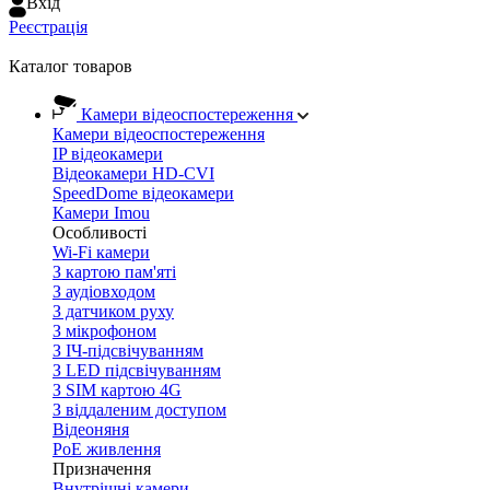
Вхiд
Реєстрація
Каталог товаров
Камери відеоспостереження
Камери відеоспостереження
IP відеокамери
Відеокамери HD-CVI
SpeedDome відеокамери
Камери Imou
Особливості
Wi-Fi камери
З картою пам'яті
З аудіовходом
З датчиком руху
З мікрофоном
З ІЧ-підсвічуванням
З LED підсвічуванням
З SIM картою 4G
З віддаленим доступом
Відеоняня
PoE живлення
Призначення
Внутрішні камери