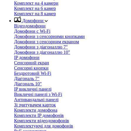
Комплект на 4 камери
Комплект на 6 камер
Комплект на 8 камер
Домофони
Відеодомофони
Домофони с Wi-Fi
Домофони з сенсорними кнопками
Домофони з сенсорним екраном
Домофони з діагоналлю 7"
Домофони з діагоналлю 10"
IP домофони
Сенсорний екран
Сенсорні кнопки
Бездротовий Wi-Fi
Діагональ 7"
Діагональ 10"
IP викличні панелі
Викличні панелі з Wi-Fi
Антивандальні панелі
Зі зчитувачем карток
Комплекти домофона
Комплекти IP домофонів
Комплекти відеодомофонів
Комплектуючі для домофонів