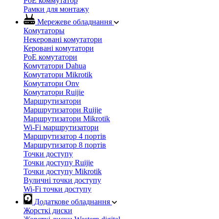
PoE коммутатор
Рамки для монтажу
Мережеве обладнання
Комутаторы
Некеровані комутатори
Керовані комутатори
PoE комутатори
Комутатори Dahua
Комутатори Mikrotik
Комутатори Onv
Комутатори Ruijie
Маршрутизатори
Маршрутизатори Ruijie
Маршрутизатори Mikrotik
Wi-Fi маршрутизатори
Маршрутизатор 4 портів
Маршрутизатор 8 портів
Точки доступу
Точки доступу Ruijie
Точки доступу Mikrotik
Вуличні точки доступу
Wi-Fi точки доступу
Додаткове обладнання
Жорсткі диски