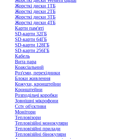
Жорсткі диски Western digital
Жорсткі диски 1ТБ
Жорсткі диски 2ТБ
Жорсткі диски 3ТБ
Жорсткі диски 4ТБ
Карти пам'яті
SD-карти 32ГБ
SD-карти 64ГБ
SD-карти 128ГБ
SD-карти 256ГБ
Кабель
Вита пара
Коаксіальний
Роз'єми, перехідники
Блоки живлення
Кожухи, кронштейни
Кронштейни
Розподільчі коробки
Зовнішні мікрофони
Cctv об'єктиви
Монітори
Тепловізори
Тепловізійні монокуляри
Тепловізійні прилади
Тепловізійні бінокуляри