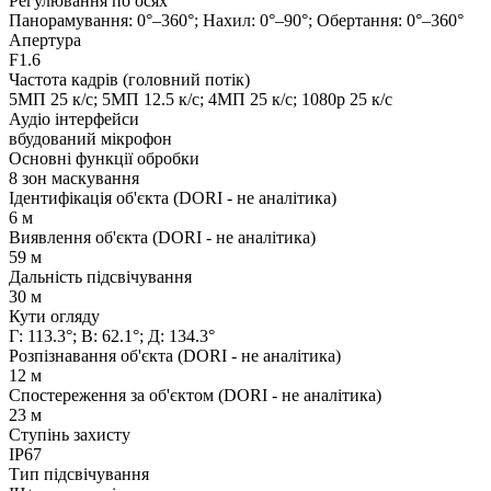
Регулювання по осях
Панорамування: 0°–360°; Нахил: 0°–90°; Обертання: 0°–360°
Апертура
F1.6
Частота кадрів (головний потік)
5MП 25 к/с; 5MП 12.5 к/с; 4MП 25 к/с; 1080p 25 к/с
Аудіо інтерфейси
вбудований мікрофон
Основні функції обробки
8 зон маскування
Ідентифікація об'єкта (DORI - не аналітика)
6 м
Виявлення об'єкта (DORI - не аналітика)
59 м
Дальність підсвічування
30 м
Кути огляду
Г: 113.3°; В: 62.1°; Д: 134.3°
Розпізнавання об'єкта (DORI - не аналітика)
12 м
Спостереження за об'єктом (DORI - не аналітика)
23 м
Ступінь захисту
IP67
Тип підсвічування