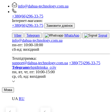
info@dahua-technology.com.ua
+380(66)296-33-75
Інтернет-магазин:
+380(66)296-33-75
Замовити дзвінок
Viber
Telegram
WhatsApp
Signal
info@dahua-technology.com.ua
пн-пт: 10:00-18:00
сб-нд: вихідний
Техпідтримка:
support@dahua-technology.com.ua
+380(75)296-33-75
Telegram
tehpidtrimka_cctv
пн, вт, чт, пт: 10:00-15:00
ср, сб, нд: вихідний
Мова
UA
RU