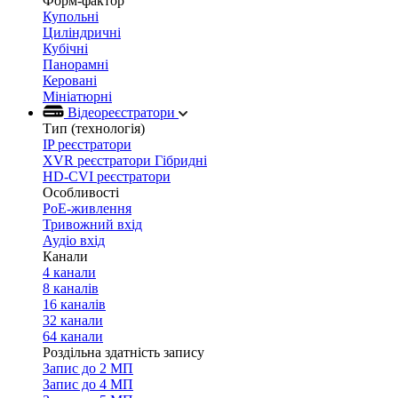
Форм-фактор
Купольні
Циліндричні
Кубічні
Панорамні
Керовані
Мініатюрні
Відеореєстратори
Тип (технологія)
IP реєстратори
XVR реєстратори Гібридні
HD-CVI реєстратори
Особливості
PoE-живлення
Тривожний вхід
Аудіо вхід
Канали
4 канали
8 каналів
16 каналів
32 канали
64 канали
Роздільна здатність запису
Запис до 2 МП
Запис до 4 МП