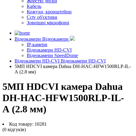
Жорсткі диски
Кабель
Кожухи, кронштейни
Cctv об'єктиви
Зовнішні мікрофони
Відеокамери
Відеокамери
IP-камери
Відеокамери HD-CVI
Відеокамери SpeedDome
Відеокамери HD-CVI
Відеокамери HD-CVI
5МП HDCVI камера Dahua DH-HAC-HFW1500RLP-IL-
A (2.8 мм)
5МП HDCVI камера Dahua
DH-HAC-HFW1500RLP-IL-
A (2.8 мм)
Код товару:
10281
(0 вiдгукiв)