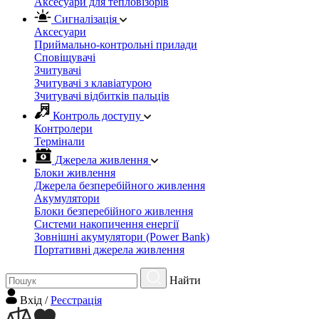
Аксесуари для тепловізорів
Сигналізація
Аксесуари
Приймально-контрольні прилади
Сповіщувачі
Зчитувачі
Зчитувачі з клавіатурою
Зчитувачі відбитків пальців
Контроль доступу
Контролери
Термінали
Джерела живлення
Блоки живлення
Джерела безперебійного живлення
Акумулятори
Блоки безперебійного живлення
Системи накопичення енергії
Зовнішні акумулятори (Power Bank)
Портативні джерела живлення
Найти
Вхiд
/
Реєстрація