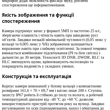
мікрофон додає можливість фіксації звуку, роблячи
спостереження ще інформативнішим.
Якість зображення та функції
спостереження
Камера підтримує запис у форматі 5МП із частотою 25 к/с,
зберігаючи плавність і чіткість навіть при швидкому русі
об’єктів. Завдяки низькій мінімальній чутливості (0,05 люкс у
кольорі та 0,005 люкс у Ч/Б) зображення залишаються
виразними навіть при слабкому освітленні. За повної темряви
вмикається комбіноване підсвічування (ІЧ та біле світло) з
дальністю до 30 метрів. Технології 3D DNR, DWDR, BLC та
HLC зменшують шуми, врівноважують експозицію та
покращують видимість у складних умовах.
Конструкція та експлуатація
Корпус камери виконаний у білому кольорі з компактними
розмірами 161,6 × 70 × 69,7 мм і вагою лише 200 г. Ступінь
захисту IP67 робить її стійкою до пилу та вологи, а робочий
температурний діапазон від –40 °C до +60 °C дозволяє
використовувати пристрій протягом року на вулиці. Завдяки
регулюванню по осях (панорамування, нахил і обертання до