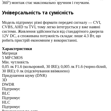
360°) монтаж стає максимально зручним і гнучким.
Універсальність та сумісність
Модель підтримує різні формати передачі сигналу — CVI,
CVBS, AHD та TVI, тому легко інтегрується у вже наявні
системи. Живлення здійснюється від стандартного джерела
12V DC, а споживана потужність складає лише 4.3 Вт, що
робить пристрій економним у використанні.
Характеристики
Матриця
5 MP CMOS
Мін. чутливість
0,05 лк F1.6 (кольоровий, 30 IRE); 0,005 лк F1.6 (чорно-білий,
30 IRE); 0 лк (підсвічування ввімкнено)
Придушення шуму (DNR)
3D
DWDR
Підтримує
BLC
Підтримує
HLC
Підтримує