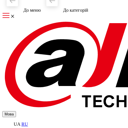
До меню
До категорiй
Мова
UA
RU