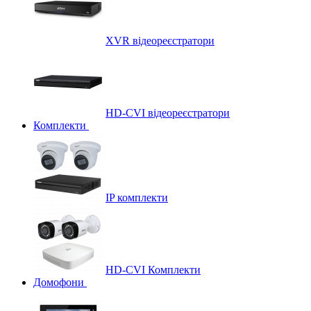
XVR відеореєстратори
HD-CVI відеореєстратори
Комплекти
IP комплекти
HD-CVI Комплекти
Домофони