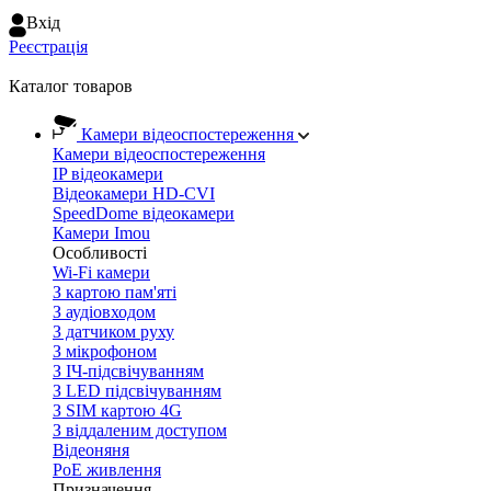
Вхiд
Реєстрація
Каталог товаров
Камери відеоспостереження
Камери відеоспостереження
IP відеокамери
Відеокамери HD-CVI
SpeedDome відеокамери
Камери Imou
Особливості
Wi-Fi камери
З картою пам'яті
З аудіовходом
З датчиком руху
З мікрофоном
З ІЧ-підсвічуванням
З LED підсвічуванням
З SIM картою 4G
З віддаленим доступом
Відеоняня
PoE живлення
Призначення