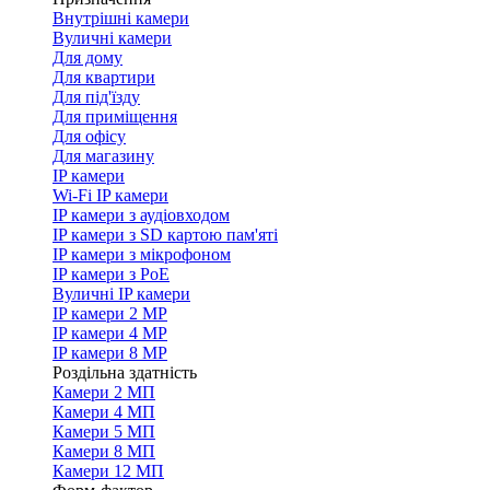
Внутрішні камери
Вуличні камери
Для дому
Для квартири
Для під'їзду
Для приміщення
Для офісу
Для магазину
IP камери
Wi-Fi IP камери
IP камери з аудіовходом
IP камери з SD картою пам'яті
IP камери з мікрофоном
IP камери з PoE
Вуличні IP камери
IP камери 2 MP
IP камери 4 MP
IP камери 8 MP
Роздільна здатність
Камери 2 МП
Камери 4 МП
Камери 5 МП
Камери 8 МП
Камери 12 МП