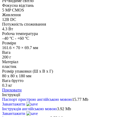
ІЧ+видиме світло
Фокусна відстань
5 MP CMOS
Живлення
12В DC
Потужність споживання
4.3 Вт
Робоча температура
–40 °C - +60 °C
Розміри
161.6 × 70 × 69.7 мм
Вага
200 г
Матеріал
пластик
Розмір упаковки (Ш х В х Г)
80 x 80 x 180 мм
Вага брутто
0.3 кг
Приховати
Інструкції
Паспорт пристрою англійською мовою
15.77 Mb
Завантажити
Інструкція англійською мовою
3.92 Mb
Завантажити