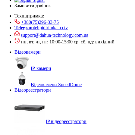
Signal
Замовити дзвінок
Техпідтримка:
+380(75)296-33-75
Telegram
tehpidtrimka_cctv
support@dahua-technology.com.ua
пн, вт, чт, пт: 10:00-15:00
ср, сб, нд: вихідний
Відеокамери
IP-камери
Відеокамери SpeedDome
Відеореєстратори
IP відеореєстратори