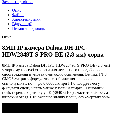
Замовити дзвінок
Опис
Файли
Характеристики
Відгуків (0)
Питання-відповідь
Опис
8МП IP камера Dahua DH-IPC-
HDW2849T-S-PRO-BE (2.8 мм) чорна
8МП IP-камера Dahua DH-IPC-HDW2849T-S-PRO-BE (2.8 мм)
у чорному корпусі створена для детального цілодобового
спостереження в умовах будь-якого освітлення. Велика 1/1.8"
CMOS-матриця формує чисте зображення з високою
світлочутливістю — до 0.0008 лк при F1.0, що дає змогу
фіксувати сцену навіть майже у повній темряві. Основний
потік передає картинку у 4K (3840×2160) з частотою 20 к/с, а
широкий огляд 110° охоплює значну площу без «мертвих зон».