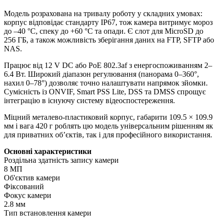
Модель розрахована на тривалу роботу у складних умовах:
корпус відповідає стандарту IP67, тож камера витримує мороз
до –40 °C, спеку до +60 °C та опади. Є слот для MicroSD до
256 ГБ, а також можливість зберігання даних на FTP, SFTP або
NAS.
Працює від 12 V DC або PoE 802.3af з енергоспоживанням 2–
6.4 Вт. Широкий діапазон регулювання (панорама 0–360°,
нахил 0–78°) дозволяє точно налаштувати напрямок зйомки.
Сумісність із ONVIF, Smart PSS Lite, DSS та DMSS спрощує
інтеграцію в існуючу систему відеоспостереження.
Міцний металево-пластиковий корпус, габарити 109.5 × 109.9
мм і вага 420 г роблять цю модель універсальним рішенням як
для приватних об’єктів, так і для професійного використання.
Основні характеристики
Роздільна здатність запису камери
8 МП
Об'єктив камери
Фіксований
Фокус камери
2.8 мм
Тип встановлення камери