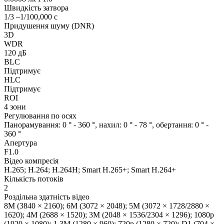
Швидкість затвора
1/3 –1/100,000 с
Придушення шуму (DNR)
3D
WDR
120 дБ
BLC
Підтримує
HLC
Підтримує
ROI
4 зони
Регулювання по осях
Панорамування: 0 ° - 360 °, нахил: 0 ° - 78 °, обертання: 0 ° -
360 °
Апертура
F1.0
Відео компресія
H.265; H.264; H.264H; Smart H.265+; Smart H.264+
Кількість потоків
2
Роздільна здатність відео
8M (3840 × 2160); 6M (3072 × 2048); 5M (3072 × 1728/2880 ×
1620); 4M (2688 × 1520); 3M (2048 × 1536/2304 × 1296); 1080p
(1920 × 1080); 1.3M (1280 × 960); 720p (1280 × 720); D1 (704 ×