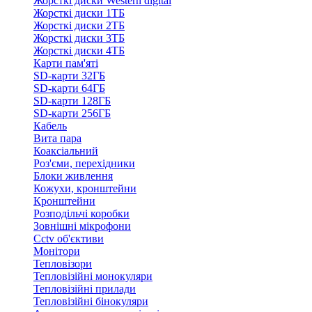
Жорсткі диски Western digital
Жорсткі диски 1ТБ
Жорсткі диски 2ТБ
Жорсткі диски 3ТБ
Жорсткі диски 4ТБ
Карти пам'яті
SD-карти 32ГБ
SD-карти 64ГБ
SD-карти 128ГБ
SD-карти 256ГБ
Кабель
Вита пара
Коаксіальний
Роз'єми, перехідники
Блоки живлення
Кожухи, кронштейни
Кронштейни
Розподільчі коробки
Зовнішні мікрофони
Cctv об'єктиви
Монітори
Тепловізори
Тепловізійні монокуляри
Тепловізійні прилади
Тепловізійні бінокуляри