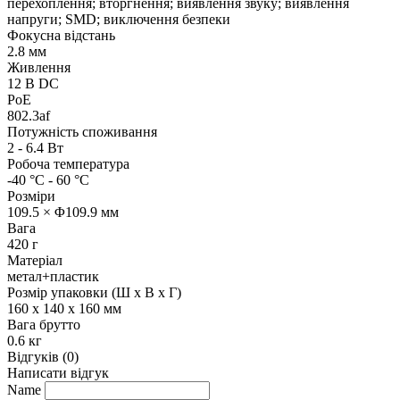
перехоплення; вторгнення; виявлення звуку; виявлення
напруги; SMD; виключення безпеки
Фокусна відстань
2.8 мм
Живлення
12 В DC
PoE
802.3af
Потужність споживання
2 - 6.4 Вт
Робоча температура
-40 °C - 60 °C
Розміри
109.5 × Φ109.9 мм
Вага
420 г
Матеріал
метал+пластик
Розмір упаковки (Ш х В х Г)
160 x 140 x 160 мм
Вага брутто
0.6 кг
Відгуків (0)
Написати відгук
Name