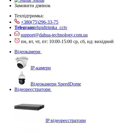
Signal
Замовити дзвінок
Техпідтримка:
+380(75)296-33-75
Telegram
tehpidtrimka_cctv
support@dahua-technology.com.ua
пн, вт, чт, пт: 10:00-15:00
ср, сб, нд: вихідний
Відеокамери
IP-камери
Відеокамери SpeedDome
Відеореєстратори
IP відеореєстратори