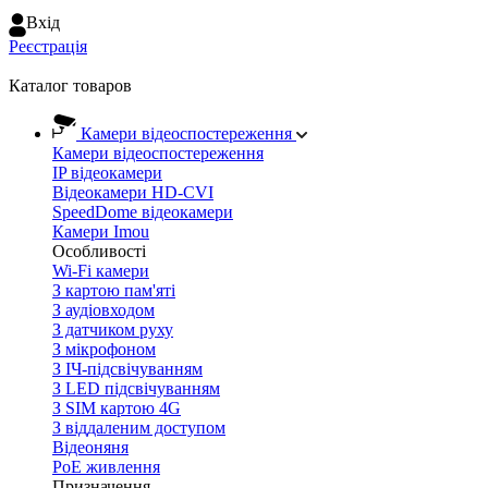
Вхiд
Реєстрація
Каталог товаров
Камери відеоспостереження
Камери відеоспостереження
IP відеокамери
Відеокамери HD-CVI
SpeedDome відеокамери
Камери Imou
Особливості
Wi-Fi камери
З картою пам'яті
З аудіовходом
З датчиком руху
З мікрофоном
З ІЧ-підсвічуванням
З LED підсвічуванням
З SIM картою 4G
З віддаленим доступом
Відеоняня
PoE живлення
Призначення