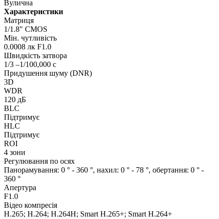
Вулична
Характеристики
Матриця
1/1.8" CMOS
Мін. чутливість
0.0008 лк F1.0
Швидкість затвора
1/3 –1/100,000 с
Придушення шуму (DNR)
3D
WDR
120 дБ
BLC
Підтримує
HLC
Підтримує
ROI
4 зони
Регулювання по осях
Панорамування: 0 ° - 360 °, нахил: 0 ° - 78 °, обертання: 0 ° -
360 °
Апертура
F1.0
Відео компресія
H.265; H.264; H.264H; Smart H.265+; Smart H.264+