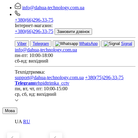
info@dahua-technology.com.ua
+380(66)296-33-75
Інтернет-магазин:
+380(66)296-33-75
Замовити дзвінок
Viber
Telegram
WhatsApp
Signal
info@dahua-technology.com.ua
пн-пт: 10:00-18:00
сб-нд: вихідний
Техпідтримка:
support@dahua-technology.com.ua
+380(75)296-33-75
Telegram
tehpidtrimka_cctv
пн, вт, чт, пт: 10:00-15:00
ср, сб, нд: вихідний
Мова
UA
RU