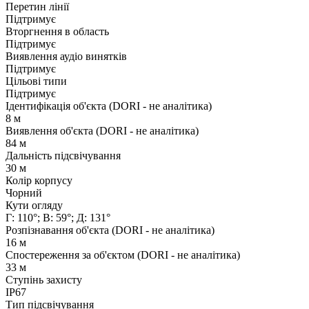
Перетин лінії
Підтримує
Вторгнення в область
Підтримує
Виявлення аудіо винятків
Підтримує
Цільові типи
Підтримує
Ідентифікація об'єкта (DORI - не аналітика)
8 м
Виявлення об'єкта (DORI - не аналітика)
84 м
Дальність підсвічування
30 м
Колір корпусу
Чорний
Кути огляду
Г: 110°; В: 59°; Д: 131°
Розпізнавання об'єкта (DORI - не аналітика)
16 м
Спостереження за об'єктом (DORI - не аналітика)
33 м
Ступінь захисту
IP67
Тип підсвічування