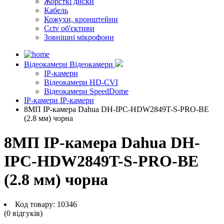
Жорсткі диски
Кабель
Кожухи, кронштейни
Cctv об'єктиви
Зовнішні мікрофони
Відеокамери
Відеокамери
IP-камери
Відеокамери HD-CVI
Відеокамери SpeedDome
IP-камери
IP-камери
8МП IP-камера Dahua DH-IPC-HDW2849T-S-PRO-BE
(2.8 мм) чорна
8МП IP-камера Dahua DH-
IPC-HDW2849T-S-PRO-BE
(2.8 мм) чорна
Код товару:
10346
(0 вiдгукiв)