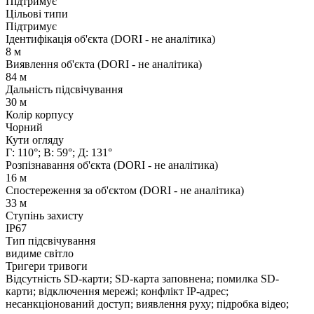
Підтримує
Цільові типи
Підтримує
Ідентифікація об'єкта (DORI - не аналітика)
8 м
Виявлення об'єкта (DORI - не аналітика)
84 м
Дальність підсвічування
30 м
Колір корпусу
Чорний
Кути огляду
Г: 110°; В: 59°; Д: 131°
Розпізнавання об'єкта (DORI - не аналітика)
16 м
Спостереження за об'єктом (DORI - не аналітика)
33 м
Ступінь захисту
IP67
Тип підсвічування
видиме світло
Тригери тривоги
Відсутність SD-карти; SD-карта заповнена; помилка SD-
карти; відключення мережі; конфлікт IP-адрес;
несанкціонований доступ; виявлення руху; підробка відео;