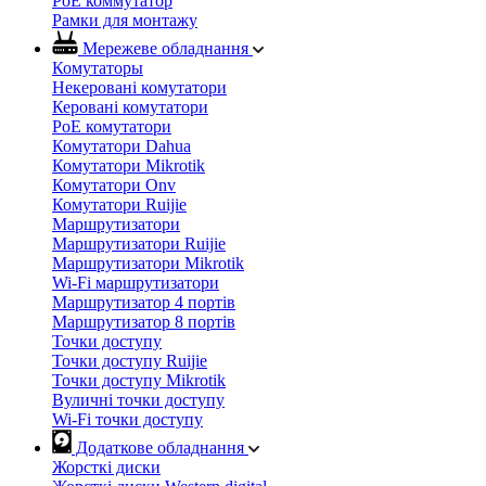
PoE коммутатор
Рамки для монтажу
Мережеве обладнання
Комутаторы
Некеровані комутатори
Керовані комутатори
PoE комутатори
Комутатори Dahua
Комутатори Mikrotik
Комутатори Onv
Комутатори Ruijie
Маршрутизатори
Маршрутизатори Ruijie
Маршрутизатори Mikrotik
Wi-Fi маршрутизатори
Маршрутизатор 4 портів
Маршрутизатор 8 портів
Точки доступу
Точки доступу Ruijie
Точки доступу Mikrotik
Вуличні точки доступу
Wi-Fi точки доступу
Додаткове обладнання
Жорсткі диски