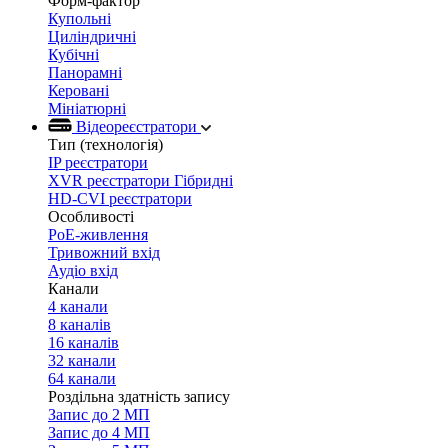
Форм-фактор
Купольні
Циліндричні
Кубічні
Панорамні
Керовані
Мініатюрні
Відеореєстратори
Тип (технологія)
IP реєстратори
XVR реєстратори Гібридні
HD-CVI реєстратори
Особливості
PoE-живлення
Тривожний вхід
Аудіо вхід
Канали
4 канали
8 каналів
16 каналів
32 канали
64 канали
Роздільна здатність запису
Запис до 2 МП
Запис до 4 МП