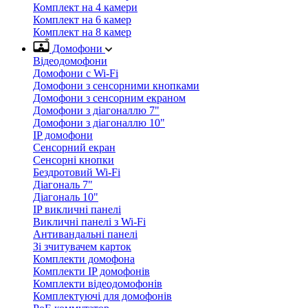
Комплект на 4 камери
Комплект на 6 камер
Комплект на 8 камер
Домофони
Відеодомофони
Домофони с Wi-Fi
Домофони з сенсорними кнопками
Домофони з сенсорним екраном
Домофони з діагоналлю 7"
Домофони з діагоналлю 10"
IP домофони
Сенсорний екран
Сенсорні кнопки
Бездротовий Wi-Fi
Діагональ 7"
Діагональ 10"
IP викличні панелі
Викличні панелі з Wi-Fi
Антивандальні панелі
Зі зчитувачем карток
Комплекти домофона
Комплекти IP домофонів
Комплекти відеодомофонів
Комплектуючі для домофонів