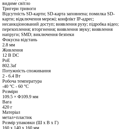
видиме світло
Тригери тривоги
Відсутність SD-карти; SD-карта заповнена; помилка SD-
карти; відключення мережі; конфлікт IP-адрес;
несанкціонований доступ; виявлення руху; підробка відео;
перехоплення; вторгнення; виявлення звуку; виявлення
напруги; SMD; виключення безпеки
Фокусна відстань
2.8 мм
Живлення
12 В DC
PoE
802.3af
Потужність споживання
2 - 6.4 Вт
Робоча температура
-40 °C - 60 °C
Розміри
109.5 × Φ109.9 мм
Вага
420 г
Матеріал
метал+пластик
Розмір упаковки (Ш х В х Г)
160 x 140 x 160 мм