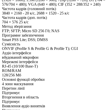
576/704 × 480); VGA (640 × 480); CIF (352 × 288/352 × 240)
Частота кадрів (головний потік)
3840 × 2160 - 20 к/с, 2688 × 1520 - 25 к/с
Частота кадрів (доп. потік)
704 × 576 25 к/с
Метод зберігання
FTP; SFTP; Micro SD 256 Гб; NAS
Програмне забезпечення
Smart PSS Lite; DSS; DMSS
Сумісність
ONVIF (Profile S & Profile G & Profile T); CGI
Аудіо інтерфейси
вбудований мікрофон
Мережеві інтерфейси
RJ-45 (10/100 Base-T)
ROM/RAM
128/256 Мб
Основні функції обробки
4 зони маскування
Перетин лінії
Підтримує
Вторгнення в область
Підтримує
Виявлення аудіо винятків