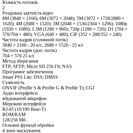
Кількість потоків
2
Роздільна здатність відео
8M (3840 × 2160); 6M (3072 × 2048); 5M (3072 × 1728/2880 ×
1620); 4M (2688 × 1520); 3M (2048 × 1536/2304 × 1296); 1080p
(1920 × 1080); 1.3M (1280 × 960); 720p (1280 × 720); D1 (704 ×
576/704 × 480); VGA (640 × 480); CIF (352 × 288/352 × 240)
Частота кадрів (головний потік)
3840 × 2160 - 20 к/с, 2688 × 1520 - 25 к/с
Частота кадрів (доп. потік)
704 × 576 25 к/с
Метод зберігання
FTP; SFTP; Micro SD 256 Гб; NAS
Програмне забезпечення
Smart PSS Lite; DSS; DMSS
Сумісність
ONVIF (Profile S & Profile G & Profile T); CGI
Аудіо інтерфейси
вбудований мікрофон
Мережеві інтерфейси
RJ-45 (10/100 Base-T)
ROM/RAM
128/256 Мб
Основні функції обробки
4 зони маскування