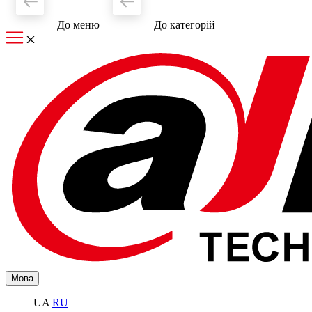
До меню
До категорiй
Мова
UA
RU