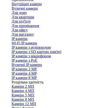
Внутрішні камери
Вуличні камери
Для дому
Для квартири
Для під'їзду
Для приміщення
Для офісу
Для магазину
IP камери
Wi-Fi IP камери
IP камери з аудіовходом
IP камери з SD картою пам'яті
IP камери з мікрофоном
IP камери з PoE
Вуличні IP камери
IP камери 2 MP
IP камери 4 MP
IP камери 8 MP
Роздільна здатність
Камери 2 МП
Камери 4 МП
Камери 5 МП
Камери 8 МП
Камери 12 МП