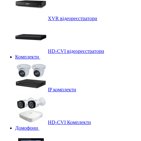
XVR відеореєстратори
HD-CVI відеореєстратори
Комплекти
IP комплекти
HD-CVI Комплекти
Домофони