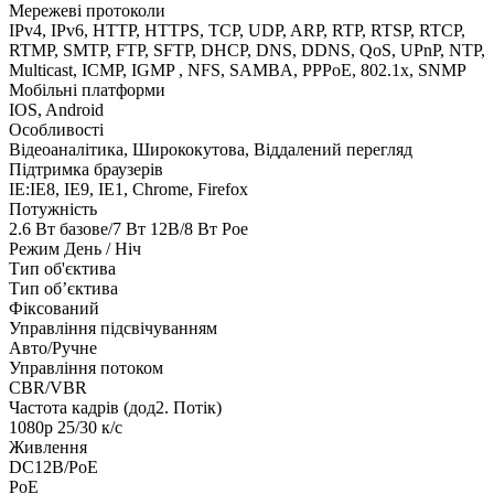
Мережеві протоколи
IPv4, IPv6, HTTP, HTTPS, TCP, UDP, ARP, RTP, RTSP, RTCP,
RTMP, SMTP, FTP, SFTP, DHCP, DNS, DDNS, QoS, UPnP, NTP,
Multicast, ICMP, IGMP , NFS, SAMBA, PPPoE, 802.1x, SNMP
Мобільні платформи
IOS, Android
Особливості
Відеоаналітика, Ширококутова, Віддалений перегляд
Підтримка браузерів
IE:IE8, IE9, IE1, Chrome, Firefox
Потужність
2.6 Вт базове/7 Вт 12В/8 Вт Poe
Режим День / Ніч
Тип об'єктива
Тип об’єктива
Фіксований
Управління підсвічуванням
Авто/Ручне
Управління потоком
CBR/VBR
Частота кадрів (дод2. Потік)
1080p 25/30 к/с
Живлення
DC12В/PoE
PoE