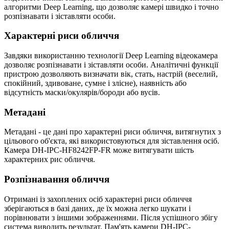
алгоритми Deep Learning, що дозволяє камері швидко і точно
розпізнавати і зіставляти особи.
Характерні риси обличчя
Завдяки використанню технології Deep Learning відеокамера
дозволяє розпізнавати і зіставляти особи. Аналітичні функції
пристрою дозволяють визначати вік, стать, настрій (веселий,
спокійний, здивоване, сумне і злісне), наявність або
відсутність маски/окулярів/бороди або вусів.
Метадані
Метадані - це дані про характерні риси обличчя, витягнутих з
цільового об'єкта, які використовуються для зіставлення осіб.
Камера DH-IPC-HF8242FP-FR може витягувати шість
характерних рис обличчя.
Розпізнавання обличчя
Отримані із захоплених осіб характерні риси обличчя
зберігаються в базі даних, де їх можна легко шукати і
порівнювати з іншими зображеннями. Після успішного збігу
система виводить результат. Пам'ять камери DH-IPC-