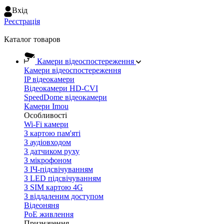
Вхiд
Реєстрація
Каталог товаров
Камери відеоспостереження
Камери відеоспостереження
IP відеокамери
Відеокамери HD-CVI
SpeedDome відеокамери
Камери Imou
Особливості
Wi-Fi камери
З картою пам'яті
З аудіовходом
З датчиком руху
З мікрофоном
З ІЧ-підсвічуванням
З LED підсвічуванням
З SIM картою 4G
З віддаленим доступом
Відеоняня
PoE живлення
Призначення