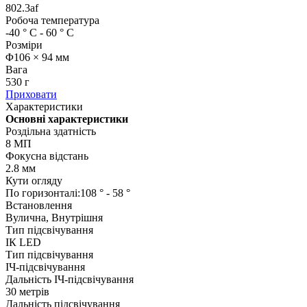
802.3af
Робоча температура
-40 ° C - 60 ° C
Розміри
Φ106 × 94 мм
Вага
530 г
Приховати
Характеристики
Основні характеристики
Роздільна здатність
8 МП
Фокусна відстань
2.8 мм
Кути огляду
По горизонталі:108 ° - 58 °
Встановлення
Вулична, Внутрішня
Тип підсвічування
ІК LED
Тип підсвічування
IЧ-підсвічування
Дальність ІЧ-підсвічування
30 метрів
Дальність підсвічування