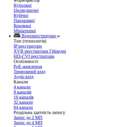
Форм-фактор
Купольні
Циліндричні
Кубічні
Панорамні
Керовані
Мініатюрні
Відеореєстратори
Тип (технологія)
IP реєстратори
XVR реєстратори Гібридні
HD-CVI реєстратори
Особливості
PoE-живлення
Тривожний вхід
Аудіо вхід
Канали
4 канали
8 каналів
16 каналів
32 канали
64 канали
Роздільна здатність запису
Запис до 2 МП
Запис до 4 МП