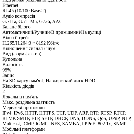
Ethernet
RJ-45 (10/100 Base-T)
Аудіо компресія
G.711a, G.711Mu, G726, AAC
Баланс білого
Автоматичний/Ручний/В приміщенні/На вулиці
Відео бітрейт
H.265/H.264:3 ~ 8192 Кбіт/с
Відношення сигнал / шум
Вид (форм фактор)
Купольна
Вологість
95%
Запис
На SD карту пам'яті, На жорсткий диск HDD
Кількість діодів
2
Локальна пам'ять
Макс. роздільна здатність
Мережеві протоколи
IPv4, IPv6, HTTP, HTTPS, TCP, UDP, ARP, RTP, RTSP, RTCP,
RTMP, SMTP, FTP, SFTP, DHCP, DNS, DDNS, QoS, UPnP, NTP,
Multicast, ICMP, IGMP , NFS, SAMBA, PPPoE, 802.1x, SNMP
Мобільні платформи