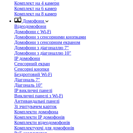
Комплект на 4 камери
Комплект на 6 камер
Комплект на 8 камер
Домофони
Відеодомофони
Домофони с Wi-Fi
Домофони з сенсорними кнопками
Домофони з сенсорним екраном
Домофони з діагоналлю 7"
Домофони з діагоналлю 10"
IP домофони
Сенсорний екран
Сенсорні кнопки
Бездротовий Wi-Fi
Діагональ 7"
Діагональ 10"
IP викличні панелі
Викличні панелі з Wi-Fi
Антивандальні панелі
Зі зчитувачем карток
Комплекти домофона
Комплекти IP домофонів
Комплекти відеодомофонів
Комплектуючі для домофонів