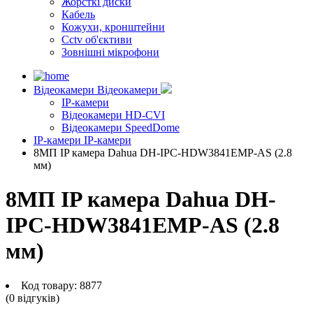
Жорсткі диски
Кабель
Кожухи, кронштейни
Cctv об'єктиви
Зовнішні мікрофони
Відеокамери
Відеокамери
IP-камери
Відеокамери HD-CVI
Відеокамери SpeedDome
IP-камери
IP-камери
8МП IP камера Dahua DH-IPC-HDW3841EMP-AS (2.8
мм)
8МП IP камера Dahua DH-
IPC-HDW3841EMP-AS (2.8
мм)
Код товару:
8877
(0 вiдгукiв)