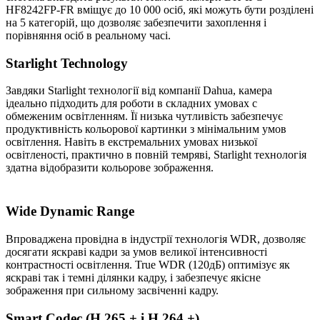
HF8242FP-FR вміщує до 10 000 осіб, які можуть бути розділені
на 5 категорій, що дозволяє забезпечити захоплення і
порівняння осіб в реальному часі.
Starlight Technology
Завдяки Starlight технології від компанії Dahua, камера
ідеально підходить для роботи в складних умовах c
обмеженим освітленням. Її низька чутливість забезпечує
продуктивність кольорової картинки з мінімальним умов
освітлення. Навіть в екстремальних умовах низької
освітленості, практично в повній темряві, Starlight технологія
здатна відобразити кольорове зображення.
Wide Dynamic Range
Впроваджена провідна в індустрії технологія WDR, дозволяє
досягати яскраві кадри за умов великої інтенсивності
контрастності освітлення. True WDR (120дБ) оптимізує як
яскраві так і темні ділянки кадру, і забезпечує якісне
зображення при сильному засвіченні кадру.
Smart Codec (H.265 + і H.264 +)