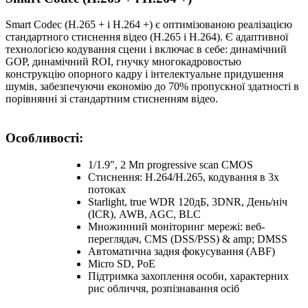
Smart Codec (H.265 + і H.264 +) є оптимізованою реалізацією
стандартного стиснення відео (H.265 і H.264). Є адаптивної
технологією кодування сцени і включає в себе: динамічний
GOP, динамічний ROI, гнучку многокадровостью
конструкцію опорного кадру і інтелектуальне придушення
шумів, забезпечуючи економію до 70% пропускної здатності в
порівнянні зі стандартним стисненням відео.
Особливості:
1/1.9", 2 Мп progressive scan CMOS
Стиснення: H.264/H.265, кодування в 3х
потоках
Starlight, true WDR 120дБ, 3DNR, День/ніч
(ICR), AWB, AGC, BLC
Множинний моніторинг мережі: веб-
переглядач, CMS (DSS/PSS) & amp; DMSS
Автоматична задня фокусування (ABF)
Micro SD, PoE
Підтримка захоплення особи, характерних
рис обличчя, розпізнавання осіб