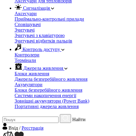
Аксесуари для тепловізорів
Сигналізація
Аксесуари
Приймально-контрольні прилади
Сповіщувачі
Зчитувачі
Зчитувачі з клавіатурою
Зчитувачі відбитків пальців
Контроль доступу
Контролери
Термінали
Джерела живлення
Блоки живлення
Джерела безперебійного живлення
Акумулятори
Блоки безперебійного живлення
Системи накопичення енергії
Зовнішні акумулятори (Power Bank)
Портативні джерела живлення
Найти
Вхiд
/
Реєстрація