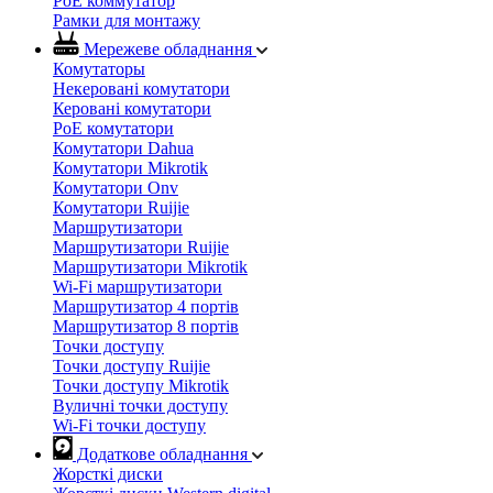
PoE коммутатор
Рамки для монтажу
Мережеве обладнання
Комутаторы
Некеровані комутатори
Керовані комутатори
PoE комутатори
Комутатори Dahua
Комутатори Mikrotik
Комутатори Onv
Комутатори Ruijie
Маршрутизатори
Маршрутизатори Ruijie
Маршрутизатори Mikrotik
Wi-Fi маршрутизатори
Маршрутизатор 4 портів
Маршрутизатор 8 портів
Точки доступу
Точки доступу Ruijie
Точки доступу Mikrotik
Вуличні точки доступу
Wi-Fi точки доступу
Додаткове обладнання
Жорсткі диски