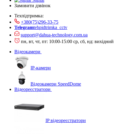
Signal
Замовити дзвінок
Техпідтримка:
+380(75)296-33-75
Telegram
tehpidtrimka_cctv
support@dahua-technology.com.ua
пн, вт, чт, пт: 10:00-15:00
ср, сб, нд: вихідний
Відеокамери
IP-камери
Відеокамери SpeedDome
Відеореєстратори
IP відеореєстратори