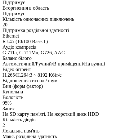
Підтримує
Вторгнення в область
Підтримує
Кількість одночасних підключень
20
Підтримка роздільної здатності
Ethernet
RJ-45 (10/100 Base-T)
Аудіо компресія
G.711a, G.711Mu, G726, AAC
Баланс білого
Автоматичний/Ручний/В приміщенні/На вулиці
Відео бітрейт
H.265/H.264:3 ~ 8192 Кбіт/с
Відношення сигнал / шум
Вид (форм фактор)
Купольна
Вологість
95%
Запис
На SD карту пам'яті, На жорсткий диск HDD
Кількість діодів
2
Локальна пам'ять
Макс. роздільна здатність