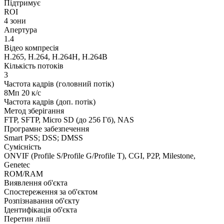
Підтримує
ROI
4 зони
Апертура
1.4
Відео компресія
H.265, H.264, H.264H, H.264B
Кількість потоків
3
Частота кадрів (головний потік)
8Мп 20 к/с
Частота кадрів (доп. потік)
Метод зберігання
FTP, SFTP, Micro SD (до 256 Гб), NAS
Програмне забезпечення
Smart PSS; DSS; DMSS
Сумісність
ONVIF (Profile S/Profile G/Profile T), CGI, P2P, Milestone,
Genetec
ROM/RAM
Виявлення об'єкта
Спостереження за об'єктом
Розпізнавання об'єкту
Ідентифікація об'єкта
Перетин лінії