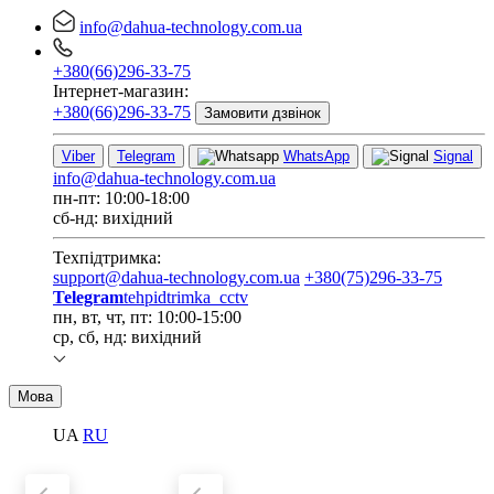
info@dahua-technology.com.ua
+380(66)296-33-75
Інтернет-магазин:
+380(66)296-33-75
Замовити дзвінок
Viber
Telegram
WhatsApp
Signal
info@dahua-technology.com.ua
пн-пт: 10:00-18:00
сб-нд: вихідний
Техпідтримка:
support@dahua-technology.com.ua
+380(75)296-33-75
Telegram
tehpidtrimka_cctv
пн, вт, чт, пт: 10:00-15:00
ср, сб, нд: вихідний
Мова
UA
RU