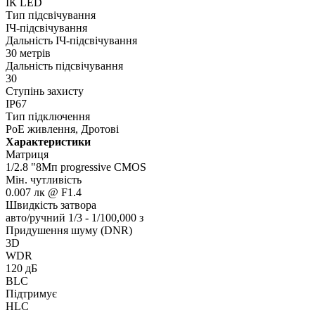
ІК LED
Тип підсвічування
IЧ-підсвічування
Дальність ІЧ-підсвічування
30 метрів
Дальність підсвічування
30
Ступінь захисту
IP67
Тип підключення
PoE живлення, Дротові
Характеристики
Матриця
1/2.8 "8Мп progressive CMOS
Мін. чутливість
0.007 лк @ F1.4
Швидкість затвора
авто/ручний 1/3 - 1/100,000 з
Придушення шуму (DNR)
3D
WDR
120 дБ
BLC
Підтримує
HLC