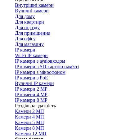
Внутрішні камери
Вуличні камери
Для дому
Для квартири
Для під'їзду
Для приміщення
Для офісу
Для магазину
IP камери
Wi-Fi IP камери
IP камери з аудіовходом
IP камери з SD картою пам'яті
IP камери з мікрофоном
IP камери з PoE
Вуличні IP камери
IP камери 2 MP
IP камери 4 MP
IP камери 8 MP
Роздільна здатність
Камери 2 МП
Камери 4 МП
Камери 5 МП
Камери 8 МП
Камери 12 МП