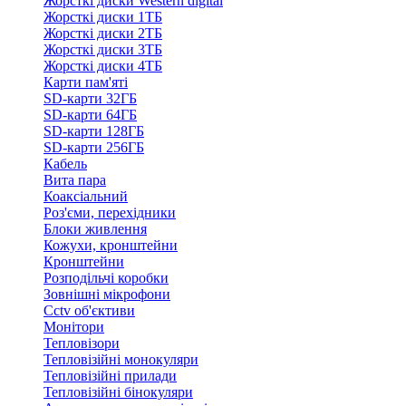
Жорсткі диски Western digital
Жорсткі диски 1ТБ
Жорсткі диски 2ТБ
Жорсткі диски 3ТБ
Жорсткі диски 4ТБ
Карти пам'яті
SD-карти 32ГБ
SD-карти 64ГБ
SD-карти 128ГБ
SD-карти 256ГБ
Кабель
Вита пара
Коаксіальний
Роз'єми, перехідники
Блоки живлення
Кожухи, кронштейни
Кронштейни
Розподільчі коробки
Зовнішні мікрофони
Cctv об'єктиви
Монітори
Тепловізори
Тепловізійні монокуляри
Тепловізійні прилади
Тепловізійні бінокуляри