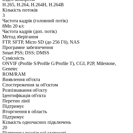
H.265, H.264, H.264H, H.264B
Кількість потоків
3
Частота кадрів (головний потік)
8Мп 20 к/с
Частота кадрів (доп. потік)
Метод зберігання
FTP, SFTP, Micro SD (до 256 Гб), NAS
Програмне забезпечення
Smart PSS; DSS; DMSS
Сумісність
ONVIF (Profile S/Profile G/Profile T), CGI, P2P, Milestone,
Genetec
ROM/RAM
Виявлення об'єкта
Спостереження за об'єктом
Розпізнавання об'єкту
Ідентифікація об'єкта
Перетин лінії
Підтримує
Вторгнення в область
Підтримує
Кількість одночасних підключень
20
Підтримка роздільної здатності