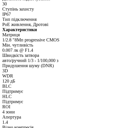
30
Ступінь захисту
IP67
Тип підключення
PoE живлення, Дротові
Характеристики
Матриця
1/2.8 "8Мп progressive CMOS
Мін. чутливість
0.007 лк @ F1.4
Швидкість затвора
авто/ручний 1/3 - 1/100,000 з
Придушення шуму (DNR)
3D
WDR
120 дБ
BLC
Підтримує
HLC
Підтримує
ROI
4 зони
Апертура
1.4
Відео компресія