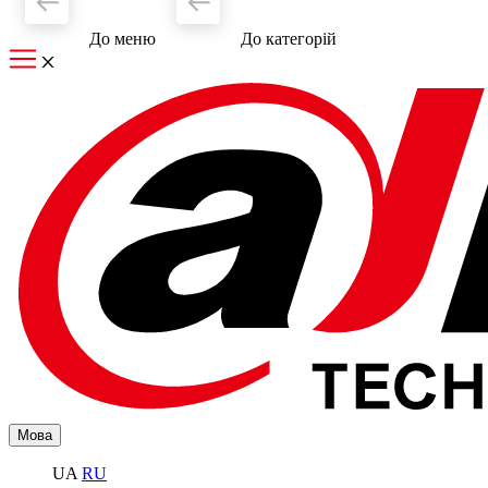
До меню
До категорiй
Мова
UA
RU