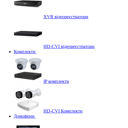
XVR відеореєстратори
HD-CVI відеореєстратори
Комплекти
IP комплекти
HD-CVI Комплекти
Домофони