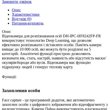
Замовити дзвінок
Опис
Характеристики
Відгуків (0)
Питання-відповідь
Опис
Відеокамера для розпізнавання осіб DH-IPC-HF8242FP-FR
використовує технологію Deep Learning, що дозволяє
ефективно розпізнавати і зіставляти особи. Пам'ять камери
вміщає до 10 000 осіб, які можуть бути розділені на 5
категорій. Аналітичні функції пристрою дозволяють
визначати вік, стать, настрій, наявність або відсутність маски/
окулярів/бороди або вусів. Відеокамера має функцію
підрахунку людей і генерує теплову карту.
Функції:
Захоплення особи
Face capture - це програмний додаток, яке автоматично
захоплює особи з цифрового зображення або відеофрагменту з
видеоисточника. Камери Dahua використовують вдосконалені