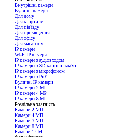
Внутрішні камери
Вуличні камери
Для дому
Для квартири
Для під'їзду
Для приміщення
Для офісу
Для магазину
IP камери
Wi-Fi IP камери
IP камери з аудіовходом
IP камери з SD картою пам'яті
IP камери з мікрофоном
IP камери з PoE
Вуличні IP камери
IP камери 2 MP
IP камери 4 MP
IP камери 8 MP
Роздільна здатність
Камери 2 МП
Камери 4 МП
Камери 5 МП
Камери 8 МП
Камери 12 МП