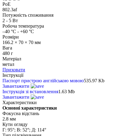
PoE
802.3af
Потужність споживання
2 - 5 Вт
Робоча температура
–40 °C - +60 °C
Розміри
166.2 × 70 × 70 мм
Вага
480 г
Матеріал
метал
Приховати
Інструкції
Паспорт пристрою англійською мовою
535.97 Kb
Завантажити
Інструкція зі встановлення
1.63 Mb
Завантажити
Характеристики
Основні характеристики
Фокусна відстань
2.8 мм
Кути огляду
Г: 95°; В: 52°; Д: 114°
Тип підсвічування