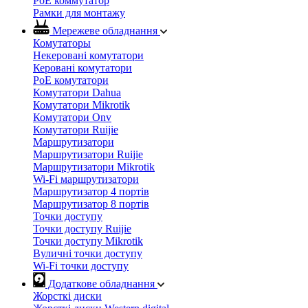
PoE коммутатор
Рамки для монтажу
Мережеве обладнання
Комутаторы
Некеровані комутатори
Керовані комутатори
PoE комутатори
Комутатори Dahua
Комутатори Mikrotik
Комутатори Onv
Комутатори Ruijie
Маршрутизатори
Маршрутизатори Ruijie
Маршрутизатори Mikrotik
Wi-Fi маршрутизатори
Маршрутизатор 4 портів
Маршрутизатор 8 портів
Точки доступу
Точки доступу Ruijie
Точки доступу Mikrotik
Вуличні точки доступу
Wi-Fi точки доступу
Додаткове обладнання
Жорсткі диски