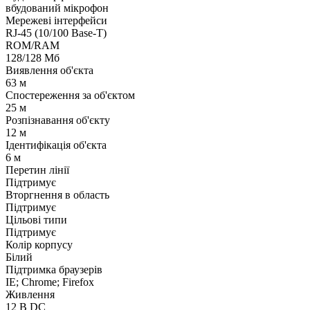
вбудований мікрофон
Мережеві інтерфейси
RJ-45 (10/100 Base-T)
ROM/RAM
128/128 Мб
Виявлення об'єкта
63 м
Спостереження за об'єктом
25 м
Розпізнавання об'єкту
12 м
Ідентифікація об'єкта
6 м
Перетин лінії
Підтримує
Вторгнення в область
Підтримує
Цільові типи
Підтримує
Колір корпусу
Білий
Підтримка браузерів
IE; Chrome; Firefox
Живлення
12 В DC