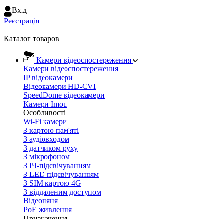
Вхiд
Реєстрація
Каталог товаров
Камери відеоспостереження
Камери відеоспостереження
IP відеокамери
Відеокамери HD-CVI
SpeedDome відеокамери
Камери Imou
Особливості
Wi-Fi камери
З картою пам'яті
З аудіовходом
З датчиком руху
З мікрофоном
З ІЧ-підсвічуванням
З LED підсвічуванням
З SIM картою 4G
З віддаленим доступом
Відеоняня
PoE живлення
Призначення