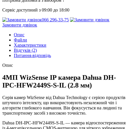
Потрібна допомога з вибором ?
Сервіс доступний з 09:00 до 18:00
066 296-33-75
Замовити дзвінок
Опис
Файли
Характеристики
Відгуків (2)
Питання-відповідь
Опис
4МП WizSense IP камера Dahua DH-
IPC-HFW2449S-S-IL (2.8 мм)
Серія камер WizSense від Dahua Technology є серією продуктів
штучного інтелекту, що використовують незалежний чіп і
алгоритм глибокого навчання. Він фокусується на людині та
транспортному засобі з високою точністю.
Dahua DH-IPC-HFW2449S-S-IL — камера відеоспостереження
із 4-мегапіксельною CMOS-матрицею для чіткого зображення.