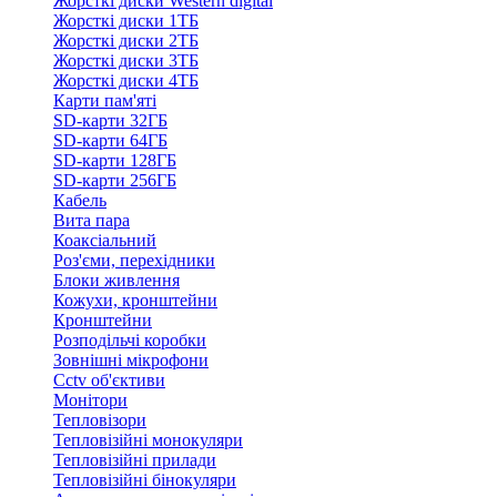
Жорсткі диски Western digital
Жорсткі диски 1ТБ
Жорсткі диски 2ТБ
Жорсткі диски 3ТБ
Жорсткі диски 4ТБ
Карти пам'яті
SD-карти 32ГБ
SD-карти 64ГБ
SD-карти 128ГБ
SD-карти 256ГБ
Кабель
Вита пара
Коаксіальний
Роз'єми, перехідники
Блоки живлення
Кожухи, кронштейни
Кронштейни
Розподільчі коробки
Зовнішні мікрофони
Cctv об'єктиви
Монітори
Тепловізори
Тепловізійні монокуляри
Тепловізійні прилади
Тепловізійні бінокуляри