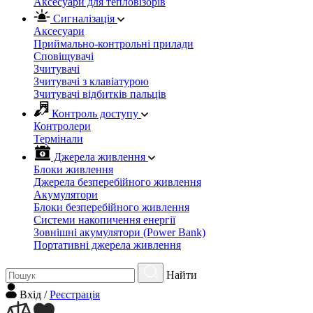
Аксесуари для тепловізорів
Сигналізація
Аксесуари
Приймально-контрольні прилади
Сповіщувачі
Зчитувачі
Зчитувачі з клавіатурою
Зчитувачі відбитків пальців
Контроль доступу
Контролери
Термінали
Джерела живлення
Блоки живлення
Джерела безперебійного живлення
Акумулятори
Блоки безперебійного живлення
Системи накопичення енергії
Зовнішні акумулятори (Power Bank)
Портативні джерела живлення
Найти
Вхiд
/
Реєстрація