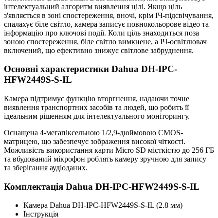
інтелектуальний алгоритм виявлення цілі. Якщо ціль
з'являється в зоні спостереження, вночі, крім ІЧ-підсвічування,
спалахує біле світло, камера записує повнокольорове відео та
інформацію про ключові події. Коли ціль знаходиться поза
зоною спостереження, біле світло вимкнене, а ІЧ-освітлювач
включений, що ефективно знижує світлове забруднення.
Основні характеристики Dahua DH-IPC-
HFW2449S-S-IL
Камера підтримує функцію вторгнення, надаючи точне
виявлення транспортних засобів та людей, що робить її
ідеальним рішенням для інтелектуального моніторингу.
Оснащена 4-мегапіксельною 1/2,9-дюймовою CMOS-
матрицею, що забезпечує зображення високої чіткості.
Можливість використання карти Micro SD місткістю до 256 ГБ
та вбудований мікрофон роблять камеру зручною для запису
та зберігання аудіоданих.
Комплектація Dahua DH-IPC-HFW2449S-S-IL
Камера Dahua DH-IPC-HFW2449S-S-IL (2.8 мм)
Інструкція