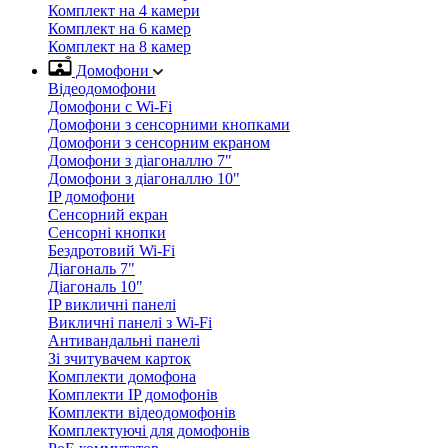
Комплект на 4 камери
Комплект на 6 камер
Комплект на 8 камер
Домофони
Відеодомофони
Домофони с Wi-Fi
Домофони з сенсорними кнопками
Домофони з сенсорним екраном
Домофони з діагоналлю 7"
Домофони з діагоналлю 10"
IP домофони
Сенсорний екран
Сенсорні кнопки
Бездротовий Wi-Fi
Діагональ 7"
Діагональ 10"
IP викличні панелі
Викличні панелі з Wi-Fi
Антивандальні панелі
Зі зчитувачем карток
Комплекти домофона
Комплекти IP домофонів
Комплекти відеодомофонів
Комплектуючі для домофонів