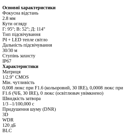
Основні характеристики
Фокусна відстань
2.8 мм
Кути огляду
Г: 95°; В: 52°; Д: 114°
Тип підсвічування
ІЧ + LED тепле світло
Дальність підсвічування
30/30 м
Ступінь захисту
IP67
Характеристики
Матриця
1/2.9" CMOS
Мін. чутливість
0,008 люкс при F1.6 (кольоровий, 30 IRE), 0,0008 люкс при
F1.6 (Ч/Б, 30 IRE), 0 люкс (освітлювач увімкнено)
Швидкість затвора
1/3 –1/100,000 с
Придушення шуму (DNR)
3D
WDR
120 дБ
BLC