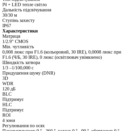
ІЧ + LED тепле світло
Дальність підсвічування
30/30 м
Ступінь захисту
IP67
Характеристики
Матриця
1/2.9" CMOS
Мін. чутливість
0,008 люкс при F1.6 (кольоровий, 30 IRE), 0,0008 люкс при
F1.6 (Ч/Б, 30 IRE), 0 люкс (освітлювач увімкнено)
Швидкість затвора
1/3 –1/100,000 с
Придушення шуму (DNR)
3D
WDR
120 дБ
BLC
Підтримує
HLC
Підтримує
ROI
4 зони
Регулювання по осях
Панорамування: 0 ° - 360 °, нахил: 0 ° - 90 °, обертання: 0 ° -