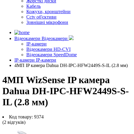
Жорсткі диски
Кабель
Кожухи, кронштейни
Cctv об'єктиви
Зовнішні мікрофони
Відеокамери
Відеокамери
IP-камери
Відеокамери HD-CVI
Відеокамери SpeedDome
IP-камери
IP-камери
4МП IP камера Dahua DH-IPC-HFW2449S-S-IL (2.8 мм)
4МП WizSense IP камера
Dahua DH-IPC-HFW2449S-S-
IL (2.8 мм)
Код товару:
9374
(2 вiдгукiв)