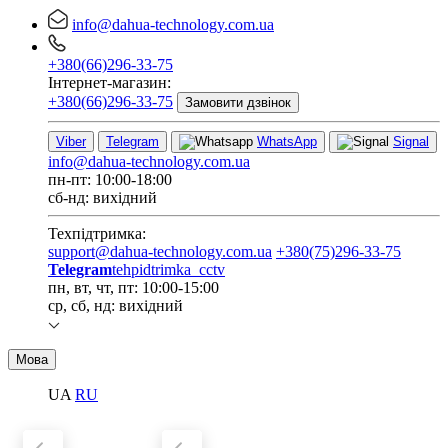
info@dahua-technology.com.ua
+380(66)296-33-75
Інтернет-магазин:
+380(66)296-33-75
Замовити дзвінок
Viber
Telegram
WhatsApp
Signal
info@dahua-technology.com.ua
пн-пт: 10:00-18:00
сб-нд: вихідний
Техпідтримка:
support@dahua-technology.com.ua
+380(75)296-33-75
Telegram
tehpidtrimka_cctv
пн, вт, чт, пт: 10:00-15:00
ср, сб, нд: вихідний
Мова
UA
RU