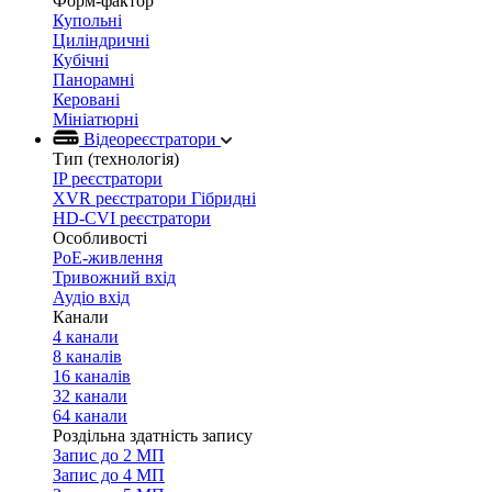
Форм-фактор
Купольні
Циліндричні
Кубічні
Панорамні
Керовані
Мініатюрні
Відеореєстратори
Тип (технологія)
IP реєстратори
XVR реєстратори Гібридні
HD-CVI реєстратори
Особливості
PoE-живлення
Тривожний вхід
Аудіо вхід
Канали
4 канали
8 каналів
16 каналів
32 канали
64 канали
Роздільна здатність запису
Запис до 2 МП
Запис до 4 МП