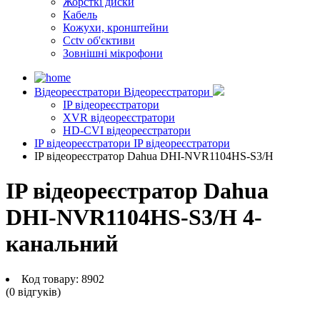
Жорсткі диски
Кабель
Кожухи, кронштейни
Cctv об'єктиви
Зовнішні мікрофони
Відеореєстратори
Відеореєстратори
IP відеореєстратори
XVR відеореєстратори
HD-CVI відеореєстратори
IP відеореєстратори
IP відеореєстратори
IP відеореєстратор Dahua DHI-NVR1104HS-S3/H
IP відеореєстратор Dahua
DHI-NVR1104HS-S3/H 4-
канальний
Код товару:
8902
(0 вiдгукiв)