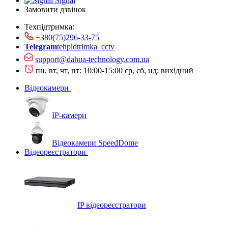
Signal
Замовити дзвінок
Техпідтримка:
+380(75)296-33-75
Telegram
tehpidtrimka_cctv
support@dahua-technology.com.ua
пн, вт, чт, пт: 10:00-15:00
ср, сб, нд: вихідний
Відеокамери
IP-камери
Відеокамери SpeedDome
Відеореєстратори
IP відеореєстратори