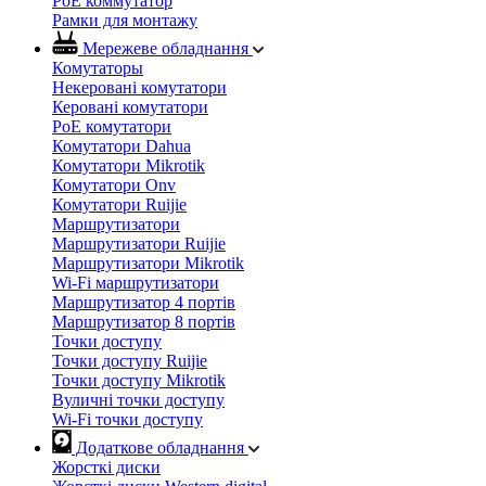
PoE коммутатор
Рамки для монтажу
Мережеве обладнання
Комутаторы
Некеровані комутатори
Керовані комутатори
PoE комутатори
Комутатори Dahua
Комутатори Mikrotik
Комутатори Onv
Комутатори Ruijie
Маршрутизатори
Маршрутизатори Ruijie
Маршрутизатори Mikrotik
Wi-Fi маршрутизатори
Маршрутизатор 4 портів
Маршрутизатор 8 портів
Точки доступу
Точки доступу Ruijie
Точки доступу Mikrotik
Вуличні точки доступу
Wi-Fi точки доступу
Додаткове обладнання
Жорсткі диски