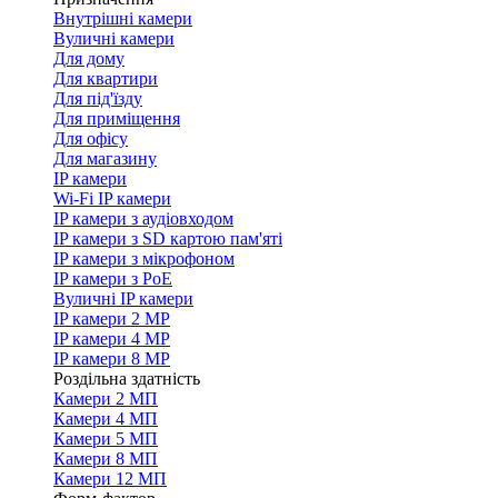
Внутрішні камери
Вуличні камери
Для дому
Для квартири
Для під'їзду
Для приміщення
Для офісу
Для магазину
IP камери
Wi-Fi IP камери
IP камери з аудіовходом
IP камери з SD картою пам'яті
IP камери з мікрофоном
IP камери з PoE
Вуличні IP камери
IP камери 2 MP
IP камери 4 MP
IP камери 8 MP
Роздільна здатність
Камери 2 МП
Камери 4 МП
Камери 5 МП
Камери 8 МП
Камери 12 МП