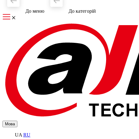
До меню
До категорiй
Мова
UA
RU