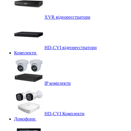
XVR відеореєстратори
HD-CVI відеореєстратори
Комплекти
IP комплекти
HD-CVI Комплекти
Домофони