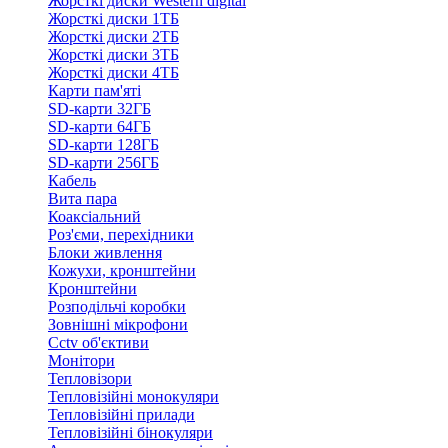
Жорсткі диски Western digital
Жорсткі диски 1ТБ
Жорсткі диски 2ТБ
Жорсткі диски 3ТБ
Жорсткі диски 4ТБ
Карти пам'яті
SD-карти 32ГБ
SD-карти 64ГБ
SD-карти 128ГБ
SD-карти 256ГБ
Кабель
Вита пара
Коаксіальний
Роз'єми, перехідники
Блоки живлення
Кожухи, кронштейни
Кронштейни
Розподільчі коробки
Зовнішні мікрофони
Cctv об'єктиви
Монітори
Тепловізори
Тепловізійні монокуляри
Тепловізійні прилади
Тепловізійні бінокуляри