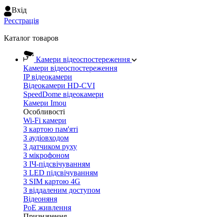
Вхiд
Реєстрація
Каталог товаров
Камери відеоспостереження
Камери відеоспостереження
IP відеокамери
Відеокамери HD-CVI
SpeedDome відеокамери
Камери Imou
Особливості
Wi-Fi камери
З картою пам'яті
З аудіовходом
З датчиком руху
З мікрофоном
З ІЧ-підсвічуванням
З LED підсвічуванням
З SIM картою 4G
З віддаленим доступом
Відеоняня
PoE живлення
Призначення