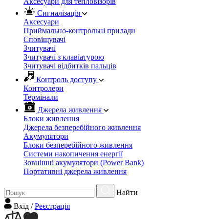
Аксесуари для тепловізорів
Сигналізація
Аксесуари
Приймально-контрольні прилади
Сповіщувачі
Зчитувачі
Зчитувачі з клавіатурою
Зчитувачі відбитків пальців
Контроль доступу
Контролери
Термінали
Джерела живлення
Блоки живлення
Джерела безперебійного живлення
Акумулятори
Блоки безперебійного живлення
Системи накопичення енергії
Зовнішні акумулятори (Power Bank)
Портативні джерела живлення
Найти
Вхiд
/
Реєстрація