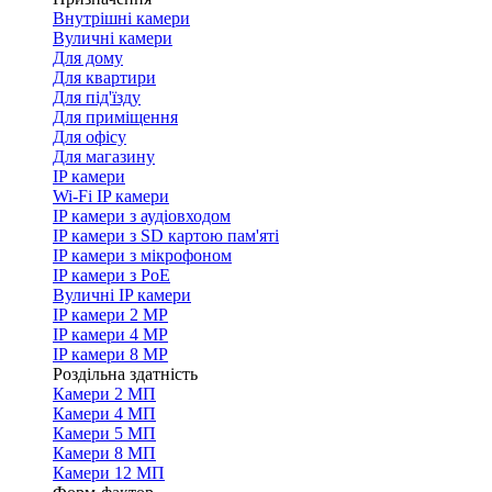
Внутрішні камери
Вуличні камери
Для дому
Для квартири
Для під'їзду
Для приміщення
Для офісу
Для магазину
IP камери
Wi-Fi IP камери
IP камери з аудіовходом
IP камери з SD картою пам'яті
IP камери з мікрофоном
IP камери з PoE
Вуличні IP камери
IP камери 2 MP
IP камери 4 MP
IP камери 8 MP
Роздільна здатність
Камери 2 МП
Камери 4 МП
Камери 5 МП
Камери 8 МП
Камери 12 МП