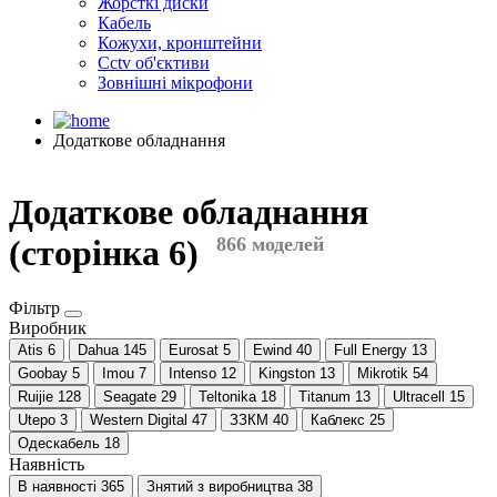
Жорсткі диски
Кабель
Кожухи, кронштейни
Cctv об'єктиви
Зовнішні мікрофони
Додаткове обладнання
Додаткове обладнання
(сторінка 6)
866 моделей
Фільтр
Виробник
Atis
6
Dahua
145
Eurosat
5
Ewind
40
Full Energy
13
Goobay
5
Imou
7
Intenso
12
Kingston
13
Mikrotik
54
Ruijie
128
Seagate
29
Teltonika
18
Titanum
13
Ultracell
15
Utepo
3
Western Digital
47
ЗЗКМ
40
Каблекс
25
Одескабель
18
Наявність
В наявності
365
Знятий з виробництва
38