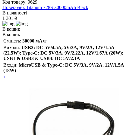
Код товару: 9629
Повербанк Titanum 728S 30000mAh Black
В наявності
1 301 ₴
В кошик
В кошик
Ємність:
30000 мА•г
Виходи:
USB2: DC 5V/4.5A, 5V/3A, 9V/2A, 12V/1.5A
(22.5W); Type-C: DC 5V/3А, 9V/2.22А, 12V/1.67А (20W);
USB1 & USB3 & USB4: DC 5V/2.1A
Входи:
MicroUSB & Type-C: DC 5V/3A, 9V/2A, 12V/1.5A
(18W)
+