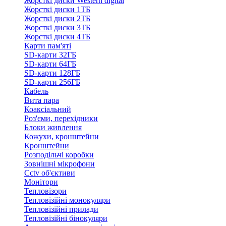
Жорсткі диски Western digital
Жорсткі диски 1ТБ
Жорсткі диски 2ТБ
Жорсткі диски 3ТБ
Жорсткі диски 4ТБ
Карти пам'яті
SD-карти 32ГБ
SD-карти 64ГБ
SD-карти 128ГБ
SD-карти 256ГБ
Кабель
Вита пара
Коаксіальний
Роз'єми, перехідники
Блоки живлення
Кожухи, кронштейни
Кронштейни
Розподільчі коробки
Зовнішні мікрофони
Cctv об'єктиви
Монітори
Тепловізори
Тепловізійні монокуляри
Тепловізійні прилади
Тепловізійні бінокуляри