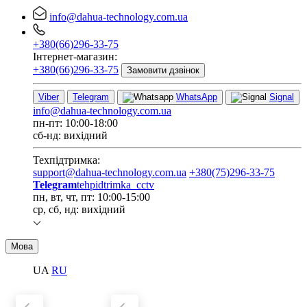
info@dahua-technology.com.ua
+380(66)296-33-75
Інтернет-магазин:
+380(66)296-33-75
Замовити дзвінок
Viber
Telegram
WhatsApp
Signal
info@dahua-technology.com.ua
пн-пт: 10:00-18:00
сб-нд: вихідний
Техпідтримка:
support@dahua-technology.com.ua
+380(75)296-33-75
Telegram
tehpidtrimka_cctv
пн, вт, чт, пт: 10:00-15:00
ср, сб, нд: вихідний
Мова
UA
RU