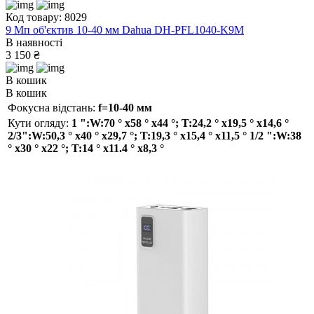
Код товару: 8029
9 Мп об'єктив 10-40 мм Dahua DH-PFL1040-K9M
В наявності
3 150 ₴
В кошик
В кошик
Фокусна відстань:
f=10-40 мм
Кути огляду:
1 ":W:70 ° x58 ° x44 °; T:24,2 ° x19,5 ° x14,6 °
2/3":W:50,3 ° x40 ° x29,7 °; T:19,3 ° x15,4 ° x11,5 ° 1/2 ":W:38
° x30 ° x22 °; T:14 ° x11.4 ° x8,3 °