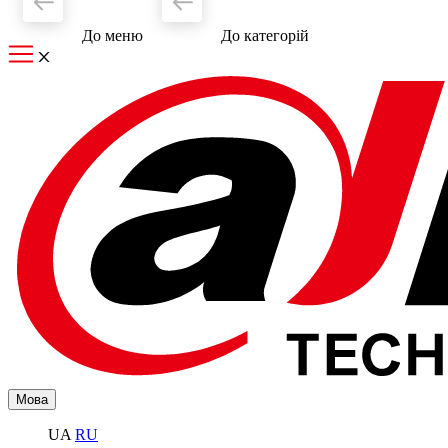
До меню
До категорiй
Мова
UA
RU