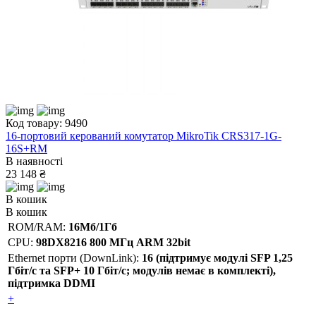
Код товару: 9490
16-портовий керований комутатор MikroTik CRS317-1G-
16S+RM
В наявності
23 148 ₴
В кошик
В кошик
ROM/RAM:
16Мб/1Гб
CPU:
98DX8216 800 МГц ARM 32bit
Ethernet порти (DownLink):
16 (підтримує модулі SFP 1,25
Гбіт/с та SFP+ 10 Гбіт/с; модулів немає в комплекті),
підтримка DDMI
+