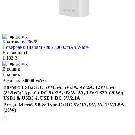
Код товару: 9628
Повербанк Titanum 728S 30000mAh White
В наявності
1 182 ₴
В кошик
В кошик
Ємність:
30000 мА•г
Виходи:
USB2: DC 5V/4.5A, 5V/3A, 9V/2A, 12V/1.5A
(22.5W); Type-C: DC 5V/3А, 9V/2.22А, 12V/1.67А (20W);
USB1 & USB3 & USB4: DC 5V/2.1A
Входи:
MicroUSB & Type-C: DC 5V/3A, 9V/2A, 12V/1.5A
(18W)
+