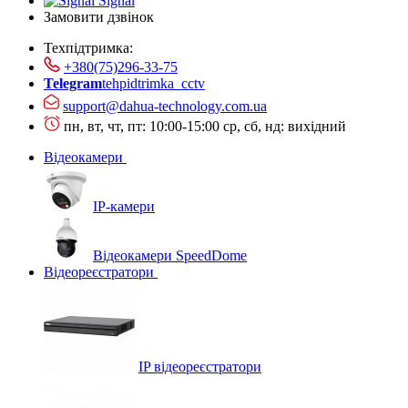
Signal
Замовити дзвінок
Техпідтримка:
+380(75)296-33-75
Telegram
tehpidtrimka_cctv
support@dahua-technology.com.ua
пн, вт, чт, пт: 10:00-15:00
ср, сб, нд: вихідний
Відеокамери
IP-камери
Відеокамери SpeedDome
Відеореєстратори
IP відеореєстратори