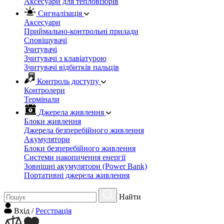
Аксесуари для тепловізорів
Сигналізація
Аксесуари
Приймально-контрольні прилади
Сповіщувачі
Зчитувачі
Зчитувачі з клавіатурою
Зчитувачі відбитків пальців
Контроль доступу
Контролери
Термінали
Джерела живлення
Блоки живлення
Джерела безперебійного живлення
Акумулятори
Блоки безперебійного живлення
Системи накопичення енергії
Зовнішні акумулятори (Power Bank)
Портативні джерела живлення
Найти
Вхiд
/
Реєстрація