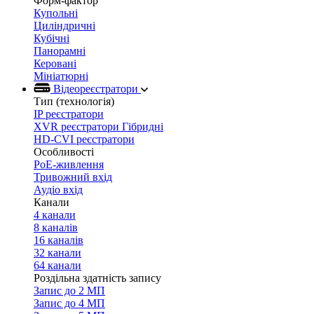
Форм-фактор
Купольні
Циліндричні
Кубічні
Панорамні
Керовані
Мініатюрні
Відеореєстратори
Тип (технологія)
IP реєстратори
XVR реєстратори Гібридні
HD-CVI реєстратори
Особливості
PoE-живлення
Тривожний вхід
Аудіо вхід
Канали
4 канали
8 каналів
16 каналів
32 канали
64 канали
Роздільна здатність запису
Запис до 2 МП
Запис до 4 МП