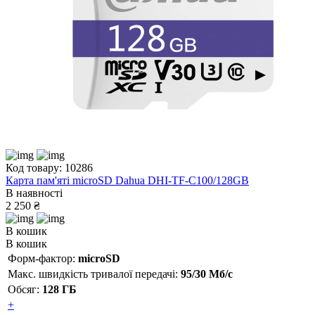
Код товару: 10286
Карта пам'яті microSD Dahua DHI-TF-C100/128GB
В наявності
2 250 ₴
В кошик
В кошик
Форм-фактор:
microSD
Макс. швидкість тривалої передачі:
95/30 Мб/с
Обсяг:
128 ГБ
+