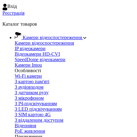
Вхiд
Реєстрація
Каталог товаров
Камери відеоспостереження
Камери відеоспостереження
IP відеокамери
Відеокамери HD-CVI
SpeedDome відеокамери
Камери Imou
Особливості
Wi-Fi камери
З картою пам'яті
З аудіовходом
З датчиком руху
З мікрофоном
З ІЧ-підсвічуванням
З LED підсвічуванням
З SIM картою 4G
З віддаленим доступом
Відеоняня
PoE живлення
Призначення