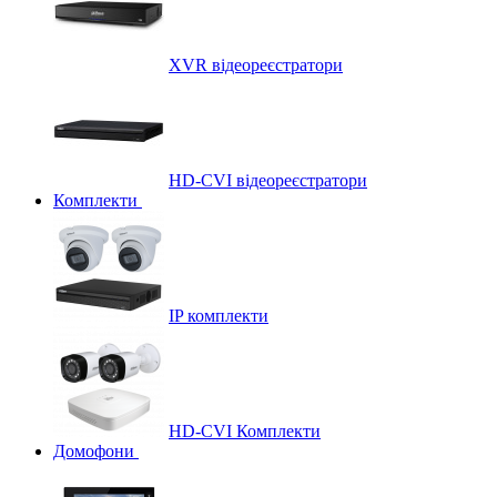
XVR відеореєстратори
HD-CVI відеореєстратори
Комплекти
IP комплекти
HD-CVI Комплекти
Домофони