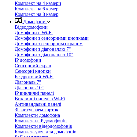
Комплект на 4 камери
Комплект на 6 камер
Комплект на 8 камер
Домофони
Відеодомофони
Домофони с Wi-Fi
Домофони з сенсорними кнопками
Домофони з сенсорним екраном
Домофони з діагоналлю 7"
Домофони з діагоналлю 10"
IP домофони
Сенсорний екран
Сенсорні кнопки
Бездротовий Wi-Fi
Діагональ 7"
Діагональ 10"
IP викличні панелі
Викличні панелі з Wi-Fi
Антивандальні панелі
Зі зчитувачем карток
Комплекти домофона
Комплекти IP домофонів
Комплекти відеодомофонів
Комплектуючі для домофонів