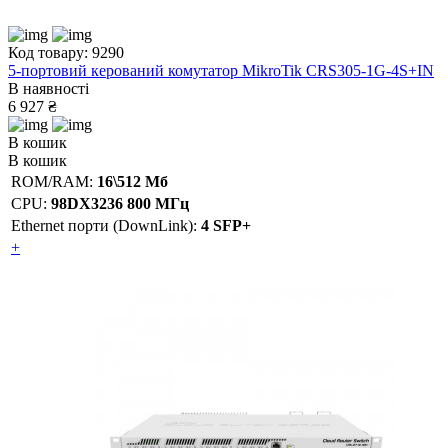
Код товару: 9290
5-портовий керований комутатор MikroTik CRS305-1G-4S+IN
В наявності
6 927 ₴
В кошик
В кошик
ROM/RAM:
16\512 Мб
CPU:
98DX3236 800 МГц
Ethernet порти (DownLink):
4 SFP+
+