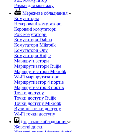
PoE коммутатор
Рамки для монтажу
Мережеве обладнання
Комутаторы
Некеровані комутатори
Керовані комутатори
PoE комутатори
Комутатори Dahua
Комутатори Mikrotik
Комутатори Onv
Комутатори Ruijie
Маршрутизатори
Маршрутизатори Ruijie
Маршрутизатори Mikrotik
Wi-Fi маршрутизатори
Маршрутизатор 4 портів
Маршрутизатор 8 портів
Точки доступу
Точки доступу Ruijie
Точки доступу Mikrotik
Вуличні точки доступу
Wi-Fi точки доступу
Додаткове обладнання
Жорсткі диски