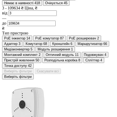
Немає в наявності
418
Очікується
45
3
-
109634
₴
Ціна, ₴
від
—
до
₴
Тип пристрою
PoE інжектор
14
PoE комутатор
87
PoE розширювач
2
Адаптер
3
Комутатор
68
Кронштейн
6
Маршрутизатор
66
Медіаконвертер
5
Модуль розширення
1
Монтажний комплект
2
Оптичний модуль
11
Подовжувач
4
Пристрій живлення
50
Розподільна коробка
8
Спліттер
4
Точка доступу
42
Виберіть фільтри
Скасувати всі
Виберіть фільтри