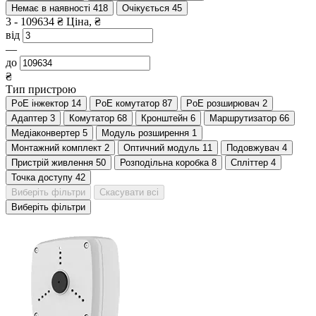
Немає в наявності
418
Очікується
45
3
-
109634
₴
Ціна, ₴
від
—
до
₴
Тип пристрою
PoE інжектор
14
PoE комутатор
87
PoE розширювач
2
Адаптер
3
Комутатор
68
Кронштейн
6
Маршрутизатор
66
Медіаконвертер
5
Модуль розширення
1
Монтажний комплект
2
Оптичний модуль
11
Подовжувач
4
Пристрій живлення
50
Розподільна коробка
8
Спліттер
4
Точка доступу
42
Виберіть фільтри
Скасувати всі
Виберіть фільтри