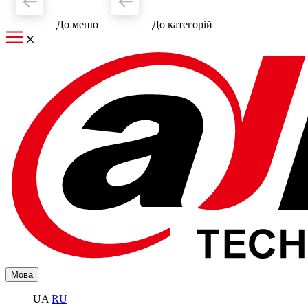
До меню
До категорiй
Мова
UA
RU