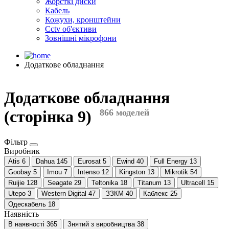
Жорсткі диски
Кабель
Кожухи, кронштейни
Cctv об'єктиви
Зовнішні мікрофони
Додаткове обладнання
Додаткове обладнання
(сторінка 9)
866 моделей
Фільтр
Виробник
Atis
6
Dahua
145
Eurosat
5
Ewind
40
Full Energy
13
Goobay
5
Imou
7
Intenso
12
Kingston
13
Mikrotik
54
Ruijie
128
Seagate
29
Teltonika
18
Titanum
13
Ultracell
15
Utepo
3
Western Digital
47
ЗЗКМ
40
Каблекс
25
Одескабель
18
Наявність
В наявності
365
Знятий з виробництва
38