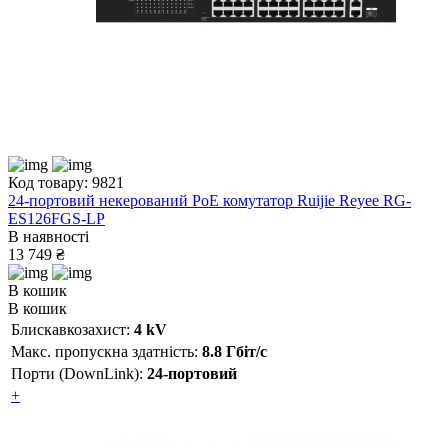
Код товару: 9821
24-портовий некерований PoE комутатор Ruijie Reyee RG-
ES126FGS-LP
В наявності
13 749 ₴
В кошик
В кошик
Блискавкозахист:
4 kV
Макс. пропускна здатність:
8.8 Гбіт/с
Порти (DownLink):
24-портовий
+