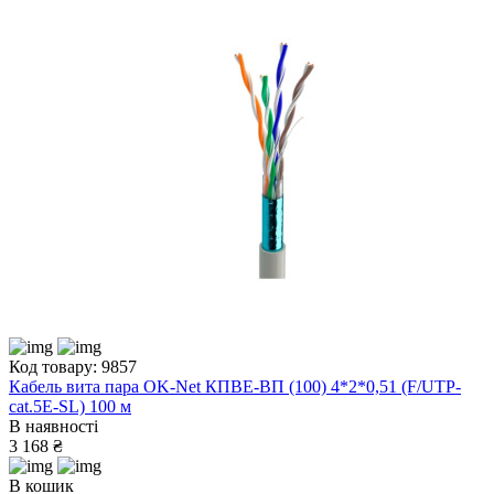
Код товару: 9857
Кабель вита пара OK-Net КПВЕ-ВП (100) 4*2*0,51 (F/UTP-
cat.5E-SL) 100 м
В наявності
3 168 ₴
В кошик