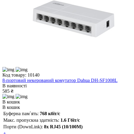
Код товару: 10140
8-портовий некерований комутатор Dahua DH-SF1008L
В наявності
585 ₴
В кошик
В кошик
Буферна пам`ять:
768 кбіт/с
Макс. пропускна здатність:
1.6 Гбіт/с
Порти (DownLink):
8x RJ45 (10/100M)
+