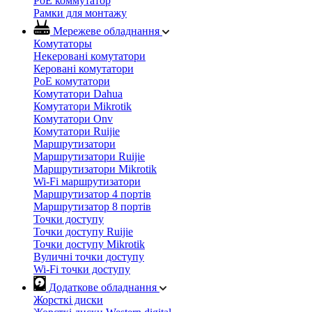
PoE коммутатор
Рамки для монтажу
Мережеве обладнання
Комутаторы
Некеровані комутатори
Керовані комутатори
PoE комутатори
Комутатори Dahua
Комутатори Mikrotik
Комутатори Onv
Комутатори Ruijie
Маршрутизатори
Маршрутизатори Ruijie
Маршрутизатори Mikrotik
Wi-Fi маршрутизатори
Маршрутизатор 4 портів
Маршрутизатор 8 портів
Точки доступу
Точки доступу Ruijie
Точки доступу Mikrotik
Вуличні точки доступу
Wi-Fi точки доступу
Додаткове обладнання
Жорсткі диски