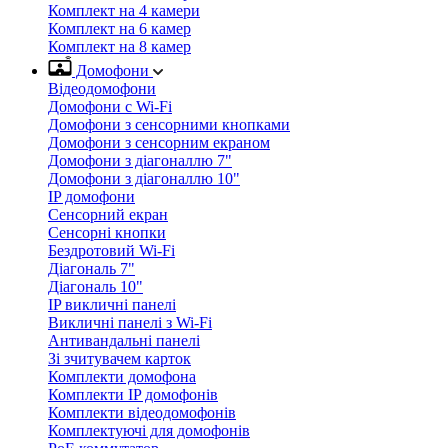
Комплект на 4 камери
Комплект на 6 камер
Комплект на 8 камер
Домофони
Відеодомофони
Домофони с Wi-Fi
Домофони з сенсорними кнопками
Домофони з сенсорним екраном
Домофони з діагоналлю 7"
Домофони з діагоналлю 10"
IP домофони
Сенсорний екран
Сенсорні кнопки
Бездротовий Wi-Fi
Діагональ 7"
Діагональ 10"
IP викличні панелі
Викличні панелі з Wi-Fi
Антивандальні панелі
Зі зчитувачем карток
Комплекти домофона
Комплекти IP домофонів
Комплекти відеодомофонів
Комплектуючі для домофонів