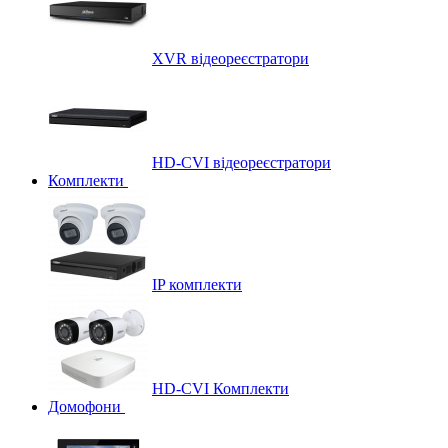
XVR відеореєстратори
HD-CVI відеореєстратори
Комплекти
IP комплекти
HD-CVI Комплекти
Домофони