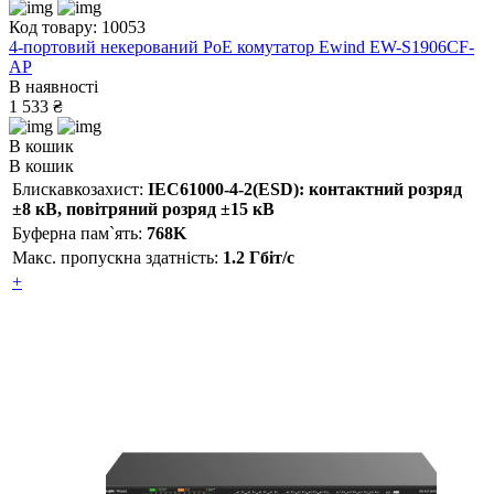
Код товару: 10053
4-портовий некерований PoE комутатор Ewind EW-S1906CF-
AP
В наявності
1 533 ₴
В кошик
В кошик
Блискавкозахист:
IEC61000-4-2(ESD): контактний розряд
±8 кВ, повітряний розряд ±15 кВ
Буферна пам`ять:
768K
Макс. пропускна здатність:
1.2 Гбіт/с
+