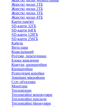
Жорсткі диски Western digital
Жорсткі диски 1ТБ
Жорсткі диски 2ТБ
Жорсткі диски 3ТБ
Жорсткі диски 4ТБ
Карти пам'яті
SD-карти 32ГБ
SD-карти 64ГБ
SD-карти 128ГБ
SD-карти 256ГБ
Кабель
Вита пара
Коаксіальний
Роз'єми, перехідники
Блоки живлення
Кожухи, кронштейни
Кронштейни
Розподільчі коробки
Зовнішні мікрофони
Cctv об'єктиви
Монітори
Тепловізори
Тепловізійні монокуляри
Тепловізійні прилади
Тепловізійні бінокуляри