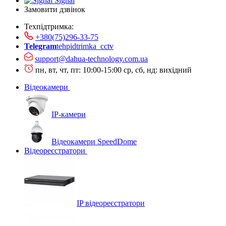
Signal
Замовити дзвінок
Техпідтримка:
+380(75)296-33-75
Telegram
tehpidtrimka_cctv
support@dahua-technology.com.ua
пн, вт, чт, пт: 10:00-15:00
ср, сб, нд: вихідний
Відеокамери
IP-камери
Відеокамери SpeedDome
Відеореєстратори
IP відеореєстратори