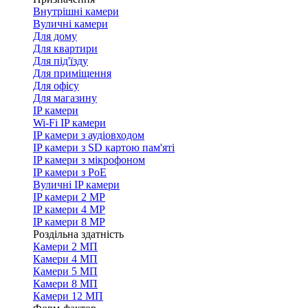
Внутрішні камери
Вуличні камери
Для дому
Для квартири
Для під'їзду
Для приміщення
Для офісу
Для магазину
IP камери
Wi-Fi IP камери
IP камери з аудіовходом
IP камери з SD картою пам'яті
IP камери з мікрофоном
IP камери з PoE
Вуличні IP камери
IP камери 2 MP
IP камери 4 MP
IP камери 8 MP
Роздільна здатність
Камери 2 МП
Камери 4 МП
Камери 5 МП
Камери 8 МП
Камери 12 МП