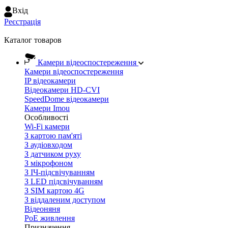
Вхiд
Реєстрація
Каталог товаров
Камери відеоспостереження
Камери відеоспостереження
IP відеокамери
Відеокамери HD-CVI
SpeedDome відеокамери
Камери Imou
Особливості
Wi-Fi камери
З картою пам'яті
З аудіовходом
З датчиком руху
З мікрофоном
З ІЧ-підсвічуванням
З LED підсвічуванням
З SIM картою 4G
З віддаленим доступом
Відеоняня
PoE живлення
Призначення