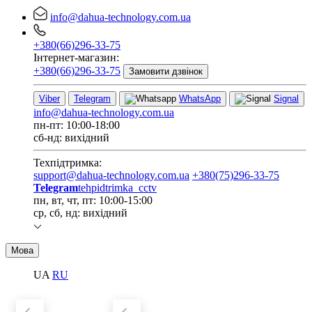
info@dahua-technology.com.ua
+380(66)296-33-75
Інтернет-магазин:
+380(66)296-33-75
Замовити дзвінок
Viber
Telegram
WhatsApp
Signal
info@dahua-technology.com.ua
пн-пт: 10:00-18:00
сб-нд: вихідний
Техпідтримка:
support@dahua-technology.com.ua
+380(75)296-33-75
Telegram
tehpidtrimka_cctv
пн, вт, чт, пт: 10:00-15:00
ср, сб, нд: вихідний
Мова
UA
RU