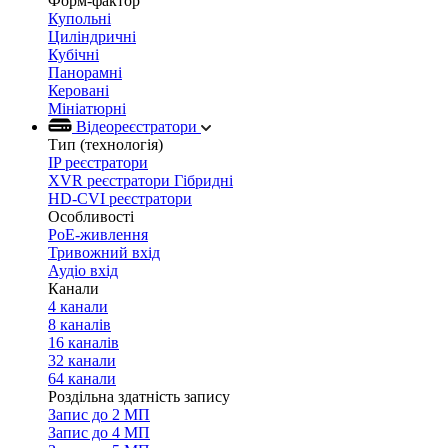
Форм-фактор
Купольні
Циліндричні
Кубічні
Панорамні
Керовані
Мініатюрні
Відеореєстратори
Тип (технологія)
IP реєстратори
XVR реєстратори Гібридні
HD-CVI реєстратори
Особливості
PoE-живлення
Тривожний вхід
Аудіо вхід
Канали
4 канали
8 каналів
16 каналів
32 канали
64 канали
Роздільна здатність запису
Запис до 2 МП
Запис до 4 МП