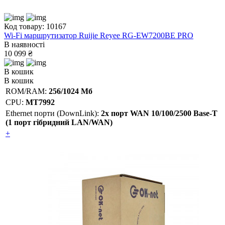
Код товару: 10167
Wi-Fi маршрутизатор Ruijie Reyee RG-EW7200BE PRO
В наявності
10 099 ₴
В кошик
В кошик
ROM/RAM:
256/1024 Мб
CPU:
MT7992
Ethernet порти (DownLink):
2x порт WAN 10/100/2500 Base-T
(1 порт гібридний LAN/WAN)
+