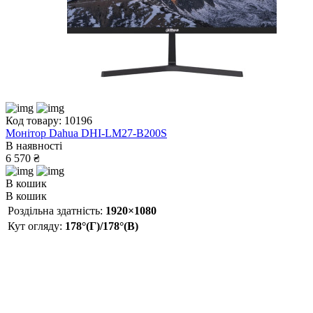
Код товару: 10196
Монітор Dahua DHI-LM27-B200S
В наявності
6 570 ₴
В кошик
В кошик
Роздільна здатність:
1920×1080
Кут огляду:
178°(Г)/178°(В)