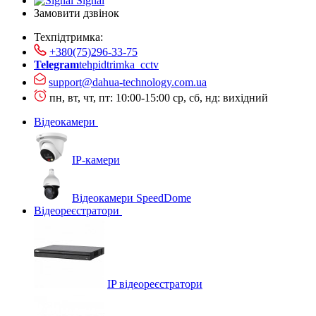
Signal
Замовити дзвінок
Техпідтримка:
+380(75)296-33-75
Telegram
tehpidtrimka_cctv
support@dahua-technology.com.ua
пн, вт, чт, пт: 10:00-15:00
ср, сб, нд: вихідний
Відеокамери
IP-камери
Відеокамери SpeedDome
Відеореєстратори
IP відеореєстратори