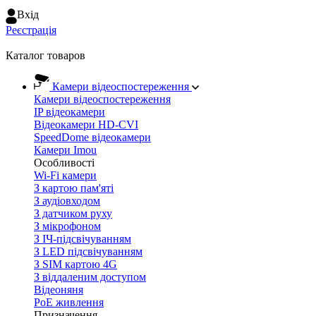
Вхiд
Реєстрація
Каталог товаров
Камери відеоспостереження
Камери відеоспостереження
IP відеокамери
Відеокамери HD-CVI
SpeedDome відеокамери
Камери Imou
Особливості
Wi-Fi камери
З картою пам'яті
З аудіовходом
З датчиком руху
З мікрофоном
З ІЧ-підсвічуванням
З LED підсвічуванням
З SIM картою 4G
З віддаленим доступом
Відеоняня
PoE живлення
Призначення