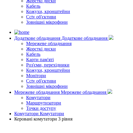
Жорсткі диски
Кабель
Кожухи, кронштейни
Cctv об'єктиви
Зовнішні мікрофони
Додаткове обладнання
Додаткове обладнання
Мережеве обладнання
Жорсткі диски
Кабель
Карти пам'яті
Роз'єми, перехідники
Кожухи, кронштейни
Монітори
Cctv об'єктиви
Зовнішні мікрофони
Мережеве обладнання
Мережеве обладнання
Комутатори
Маршрутизатори
Точки доступу
Комутатори
Комутатори
Керовані комутатори 3 рівня