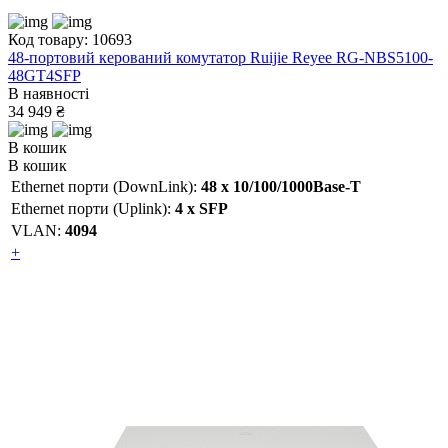
Код товару: 10693
48-портовий керований комутатор Ruijie Reyee RG-NBS5100-
48GT4SFP
В наявності
34 949 ₴
В кошик
В кошик
Ethernet порти (DownLink):
48 х 10/100/1000Base-T
Ethernet порти (Uplink):
4 х SFP
VLAN:
4094
+