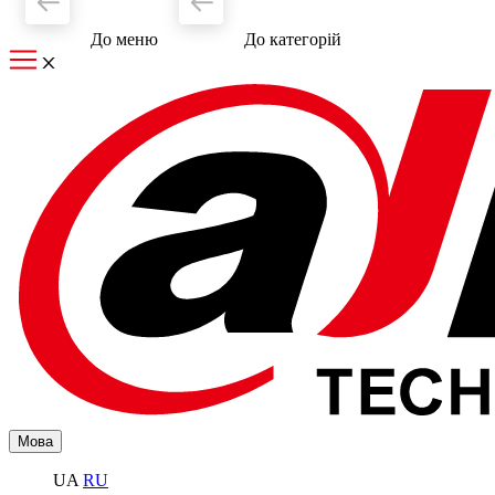
До меню
До категорiй
Мова
UA
RU