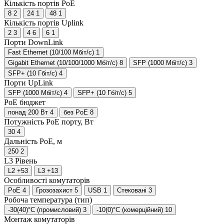
Кількість портів PoE
8
2
24
1
48
1
Кількість портів Uplink
2
3
4
6
6
1
Порти DownLink
Fast Ethernet (10/100 Мбіт/с)
1
Gigabit Ethernet (10/100/1000 Мбіт/с)
8
SFP (1000 Мбіт/с)
3
SFP+ (10 Гбіт/с)
4
Порти UpLink
SFP (1000 Мбіт/с)
4
SFP+ (10 Гбіт/с)
5
PoE бюджет
понад 200 Вт
4
без PoE
8
Потужність PoE порту, Вт
30
4
Дальність PoE, м
250
2
L3
Рівень
L2
+53
L3
+13
Особливості комутаторів
PoE
4
Грозозахист
5
USB
1
Стековані
3
Робоча температура (тип)
-30(40)°C (промисловий)
3
-10(0)°C (комерційний)
10
Монтаж комутаторів