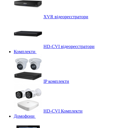
XVR відеореєстратори
HD-CVI відеореєстратори
Комплекти
IP комплекти
HD-CVI Комплекти
Домофони