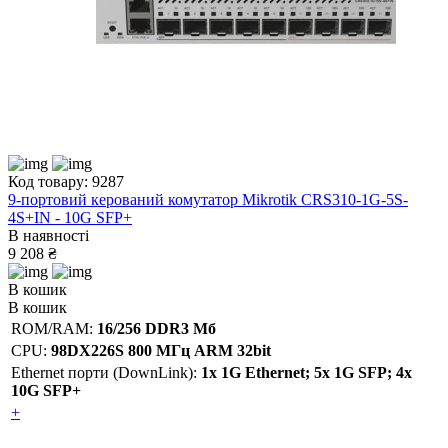
Код товару: 9287
9-портовий керований комутатор Mikrotik CRS310-1G-5S-
4S+IN - 10G SFP+
В наявності
9 208 ₴
В кошик
В кошик
ROM/RAM:
16/256 DDR3 Мб
CPU:
98DX226S 800 МГц ARM 32bit
Ethernet порти (DownLink):
1х 1G Ethernet; 5х 1G SFP; 4х
10G SFP+
+