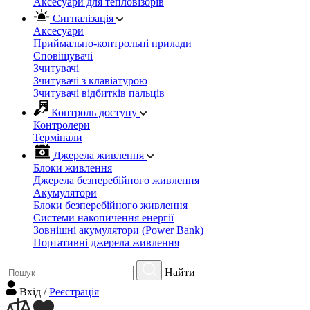
Аксесуари для тепловізорів
Сигналізація
Аксесуари
Приймально-контрольні прилади
Сповіщувачі
Зчитувачі
Зчитувачі з клавіатурою
Зчитувачі відбитків пальців
Контроль доступу
Контролери
Термінали
Джерела живлення
Блоки живлення
Джерела безперебійного живлення
Акумулятори
Блоки безперебійного живлення
Системи накопичення енергії
Зовнішні акумулятори (Power Bank)
Портативні джерела живлення
Найти
Вхiд
/
Реєстрація