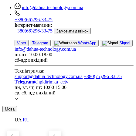
info@dahua-technology.com.ua
+380(66)296-33-75
Інтернет-магазин:
+380(66)296-33-75
Замовити дзвінок
Viber
Telegram
WhatsApp
Signal
info@dahua-technology.com.ua
пн-пт: 10:00-18:00
сб-нд: вихідний
Техпідтримка:
support@dahua-technology.com.ua
+380(75)296-33-75
Telegram
tehpidtrimka_cctv
пн, вт, чт, пт: 10:00-15:00
ср, сб, нд: вихідний
Мова
UA
RU