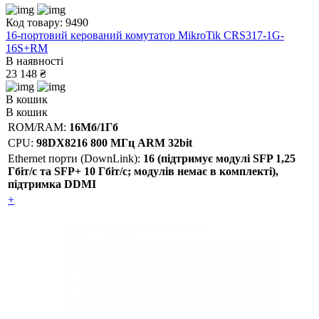
Код товару: 9490
16-портовий керований комутатор MikroTik CRS317-1G-
16S+RM
В наявності
23 148 ₴
В кошик
В кошик
ROM/RAM:
16Мб/1Гб
CPU:
98DX8216 800 МГц ARM 32bit
Ethernet порти (DownLink):
16 (підтримує модулі SFP 1,25
Гбіт/с та SFP+ 10 Гбіт/с; модулів немає в комплекті),
підтримка DDMI
+