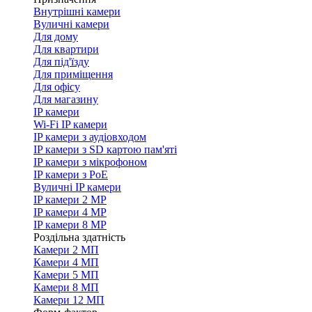
Внутрішні камери
Вуличні камери
Для дому
Для квартири
Для під'їзду
Для приміщення
Для офісу
Для магазину
IP камери
Wi-Fi IP камери
IP камери з аудіовходом
IP камери з SD картою пам'яті
IP камери з мікрофоном
IP камери з PoE
Вуличні IP камери
IP камери 2 MP
IP камери 4 MP
IP камери 8 MP
Роздільна здатність
Камери 2 МП
Камери 4 МП
Камери 5 МП
Камери 8 МП
Камери 12 МП