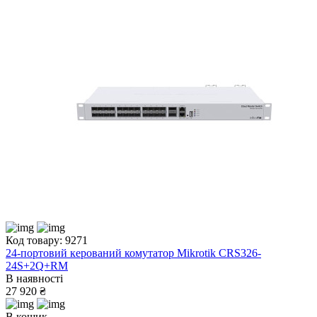
Код товару: 9271
24-портовий керований комутатор Mikrotik CRS326-
24S+2Q+RM
В наявності
27 920 ₴
В кошик