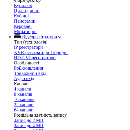
Форм-фактор
Купольні
Циліндричні
Кубічні
Панорамні
Керовані
Мініатюрні
Відеореєстратори
Тип (технологія)
IP реєстратори
XVR реєстратори Гібридні
HD-CVI реєстратори
Особливості
PoE-живлення
Тривожний вхід
Аудіо вхід
Канали
4 канали
8 каналів
16 каналів
32 канали
64 канали
Роздільна здатність запису
Запис до 2 МП
Запис до 4 МП