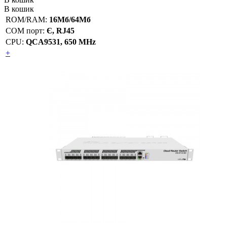
В кошик
ROM/RAM:
16Мб/64Мб
COM порт:
Є, RJ45
CPU:
QCA9531, 650 MHz
+