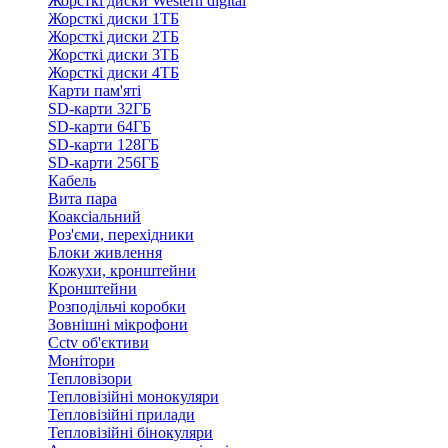
Жорсткі диски Western digital
Жорсткі диски 1ТБ
Жорсткі диски 2ТБ
Жорсткі диски 3ТБ
Жорсткі диски 4ТБ
Карти пам'яті
SD-карти 32ГБ
SD-карти 64ГБ
SD-карти 128ГБ
SD-карти 256ГБ
Кабель
Вита пара
Коаксіальний
Роз'єми, перехідники
Блоки живлення
Кожухи, кронштейни
Кронштейни
Розподільчі коробки
Зовнішні мікрофони
Cctv об'єктиви
Монітори
Тепловізори
Тепловізійні монокуляри
Тепловізійні прилади
Тепловізійні бінокуляри