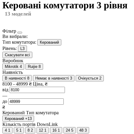
Керовані комутатори 3 рівня
13 моделей
Фільтр
Ви вибрали:
Тип комутатора:
Керований
Рівень:
L3
Скасувати всі
Виробник
Mikrotik
4
Ruijie
8
Наявність
В наявності
8
Немає в наявності
3
Очікується
2
8100
-
48999
₴
Ціна, ₴
від
—
до
₴
Керований
Тип комутатора
Керований
+13
Кількість портів DownLink
4
1
5
1
8
2
12
1
16
1
24
5
48
3