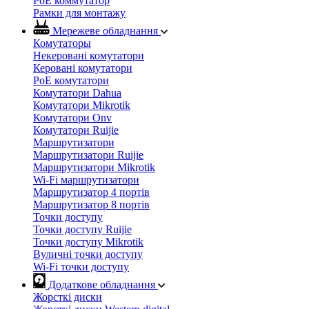
PoE коммутатор
Рамки для монтажу
Мережеве обладнання
Комутаторы
Некеровані комутатори
Керовані комутатори
PoE комутатори
Комутатори Dahua
Комутатори Mikrotik
Комутатори Onv
Комутатори Ruijie
Маршрутизатори
Маршрутизатори Ruijie
Маршрутизатори Mikrotik
Wi-Fi маршрутизатори
Маршрутизатор 4 портів
Маршрутизатор 8 портів
Точки доступу
Точки доступу Ruijie
Точки доступу Mikrotik
Вуличні точки доступу
Wi-Fi точки доступу
Додаткове обладнання
Жорсткі диски