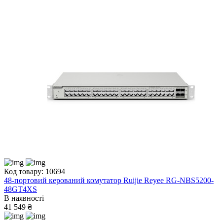
Код товару: 10694
48-портовий керований комутатор Ruijie Reyee RG-NBS5200-
48GT4XS
В наявності
41 549 ₴