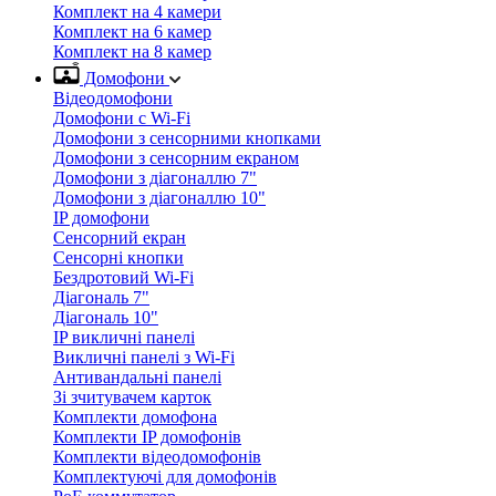
Комплект на 4 камери
Комплект на 6 камер
Комплект на 8 камер
Домофони
Відеодомофони
Домофони с Wi-Fi
Домофони з сенсорними кнопками
Домофони з сенсорним екраном
Домофони з діагоналлю 7"
Домофони з діагоналлю 10"
IP домофони
Сенсорний екран
Сенсорні кнопки
Бездротовий Wi-Fi
Діагональ 7"
Діагональ 10"
IP викличні панелі
Викличні панелі з Wi-Fi
Антивандальні панелі
Зі зчитувачем карток
Комплекти домофона
Комплекти IP домофонів
Комплекти відеодомофонів
Комплектуючі для домофонів