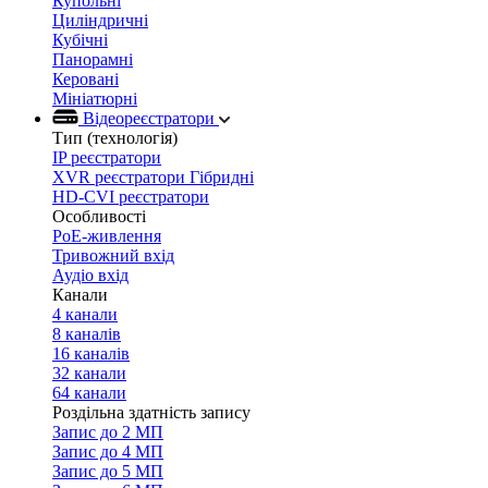
Купольні
Циліндричні
Кубічні
Панорамні
Керовані
Мініатюрні
Відеореєстратори
Тип (технологія)
IP реєстратори
XVR реєстратори Гібридні
HD-CVI реєстратори
Особливості
PoE-живлення
Тривожний вхід
Аудіо вхід
Канали
4 канали
8 каналів
16 каналів
32 канали
64 канали
Роздільна здатність запису
Запис до 2 МП
Запис до 4 МП
Запис до 5 МП