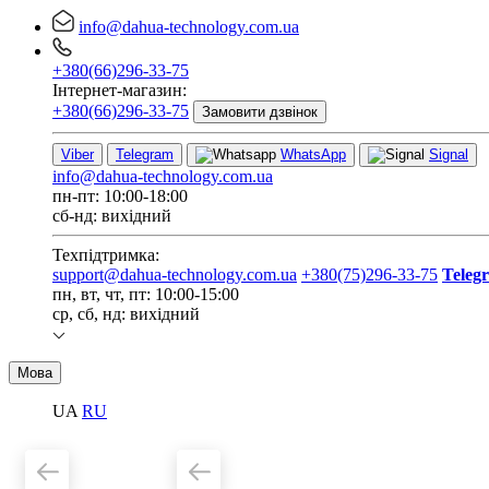
info@dahua-technology.com.ua
+380(66)296-33-75
Інтернет-магазин:
+380(66)296-33-75
Замовити дзвінок
Viber
Telegram
WhatsApp
Signal
info@dahua-technology.com.ua
пн-пт: 10:00-18:00
сб-нд: вихідний
Техпідтримка:
support@dahua-technology.com.ua
+380(75)296-33-75
Teleg
пн, вт, чт, пт: 10:00-15:00
ср, сб, нд: вихідний
Мова
UA
RU