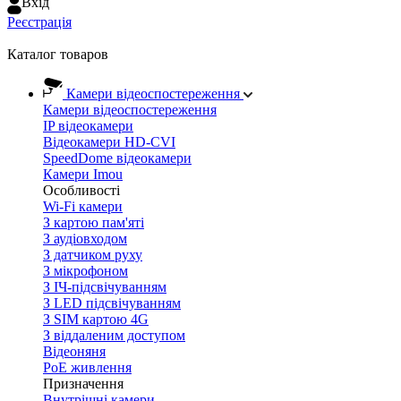
Вхiд
Реєстрація
Каталог товаров
Камери відеоспостереження
Камери відеоспостереження
IP відеокамери
Відеокамери HD-CVI
SpeedDome відеокамери
Камери Imou
Особливості
Wi-Fi камери
З картою пам'яті
З аудіовходом
З датчиком руху
З мікрофоном
З ІЧ-підсвічуванням
З LED підсвічуванням
З SIM картою 4G
З віддаленим доступом
Відеоняня
PoE живлення
Призначення
Внутрішні камери