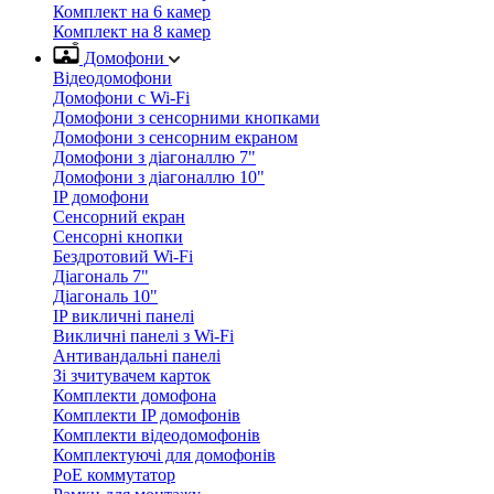
Комплект на 6 камер
Комплект на 8 камер
Домофони
Відеодомофони
Домофони с Wi-Fi
Домофони з сенсорними кнопками
Домофони з сенсорним екраном
Домофони з діагоналлю 7"
Домофони з діагоналлю 10"
IP домофони
Сенсорний екран
Сенсорні кнопки
Бездротовий Wi-Fi
Діагональ 7"
Діагональ 10"
IP викличні панелі
Викличні панелі з Wi-Fi
Антивандальні панелі
Зі зчитувачем карток
Комплекти домофона
Комплекти IP домофонів
Комплекти відеодомофонів
Комплектуючі для домофонів
PoE коммутатор