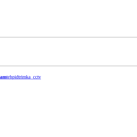
ram
tehpidtrimka_cctv