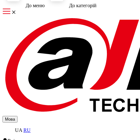
До меню
До категорiй
Мова
UA
RU