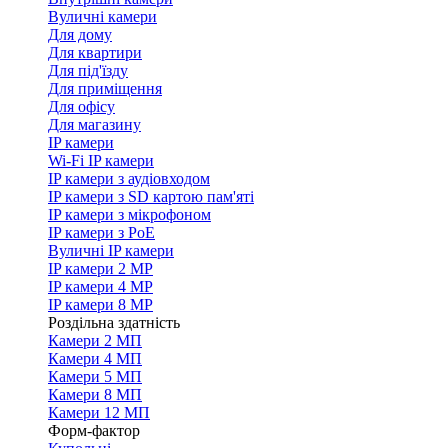
Вуличні камери
Для дому
Для квартири
Для під'їзду
Для приміщення
Для офісу
Для магазину
IP камери
Wi-Fi IP камери
IP камери з аудіовходом
IP камери з SD картою пам'яті
IP камери з мікрофоном
IP камери з PoE
Вуличні IP камери
IP камери 2 MP
IP камери 4 MP
IP камери 8 MP
Роздільна здатність
Камери 2 МП
Камери 4 МП
Камери 5 МП
Камери 8 МП
Камери 12 МП
Форм-фактор