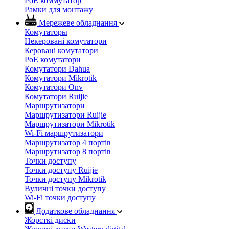
PoE коммутатор
Рамки для монтажу
Мережеве обладнання
Комутаторы
Некеровані комутатори
Керовані комутатори
PoE комутатори
Комутатори Dahua
Комутатори Mikrotik
Комутатори Onv
Комутатори Ruijie
Маршрутизатори
Маршрутизатори Ruijie
Маршрутизатори Mikrotik
Wi-Fi маршрутизатори
Маршрутизатор 4 портів
Маршрутизатор 8 портів
Точки доступу
Точки доступу Ruijie
Точки доступу Mikrotik
Вуличні точки доступу
Wi-Fi точки доступу
Додаткове обладнання
Жорсткі диски