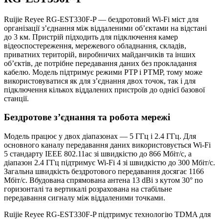
Ruijie Reyee RG-EST330F-P — бездротовий Wi-Fi міст для
організації з’єднання між віддаленими об’єктами на відстані
до 3 км. Пристрій підходить для підключення камер
відеоспостереження, мережевого обладнання, складів,
приватних територій, виробничих майданчиків та інших
об’єктів, де потрібне передавання даних без прокладання
кабелю. Модель підтримує режими PTP і PTMP, тому може
використовуватися як для з’єднання двох точок, так і для
підключення кількох віддалених пристроїв до однієї базової
станції.
Бездротове з’єднання та робота мережі
Модель працює у двох діапазонах — 5 ГГц і 2.4 ГГц. Для
основного каналу передавання даних використовується Wi-Fi
5 стандарту IEEE 802.11ac зі швидкістю до 866 Мбіт/с, а
діапазон 2.4 ГГц підтримує Wi-Fi 4 зі швидкістю до 300 Мбіт/с.
Загальна швидкість бездротового передавання досягає 1166
Мбіт/с. Вбудована спрямована антена 13 dBi з кутом 30° по
горизонталі та вертикалі розрахована на стабільне
передавання сигналу між віддаленими точками.
Ruijie Reyee RG-EST330F-P підтримує технологію TDMA для