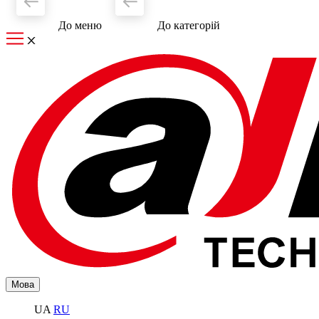
До меню
До категорiй
Мова
UA
RU