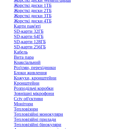
Жорсткі диски Western digital
Жорсткі диски 1ТБ
Жорсткі диски 2ТБ
Жорсткі диски 3ТБ
Жорсткі диски 4ТБ
Карти пам'яті
SD-карти 32ГБ
SD-карти 64ГБ
SD-карти 128ГБ
SD-карти 256ГБ
Кабель
Вита пара
Коаксіальний
Роз'єми, перехідники
Блоки живлення
Кожухи, кронштейни
Кронштейни
Розподільчі коробки
Зовнішні мікрофони
Cctv об'єктиви
Монітори
Тепловізори
Тепловізійні монокуляри
Тепловізійні прилади
Тепловізійні бінокуляри