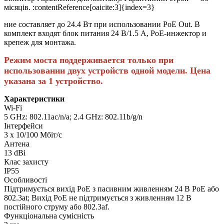
місяців. :contentReference[oaicite:3]{index=3}
ние составляет до 24.4 Вт при использовании PoE Out. В
комплект входят блок питания 24 В/1.5 А, PoE-инжектор и
крепеж для монтажа.
Режим моста поддерживается только при
использовании двух устройств одной модели.
Цена
указана за 1 устройство.
Характеристики
Wi-Fi
5 GHz: 802.11ac/n/a; 2.4 GHz: 802.11b/g/n
Інтерфейси
3 x 10/100 Мбіт/с
Антена
13 dBi
Клас захисту
IP55
Особливості
Підтримується вихід PoE з пасивним живленням 24 В PoE або
802.3at; Вихід PoE не підтримується з живленням 12 В
постійного струму або 802.3af.
Функціональна сумісність