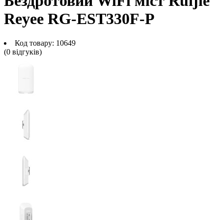
Бездротовий WiFi міст Ruijie
Reyee RG-EST330F-P
Код товару:
10649
(0 вiдгукiв)