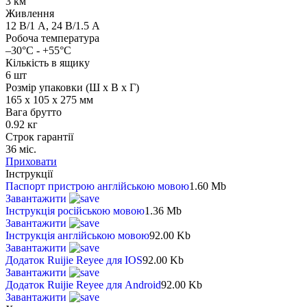
3 км
Живлення
12 В/1 A, 24 В/1.5 A
Робоча температура
–30°C - +55°C
Кількість в ящику
6 шт
Розмір упаковки (Ш х В х Г)
165 x 105 x 275 мм
Вага брутто
0.92 кг
Строк гарантії
36 міс.
Приховати
Інструкції
Паспорт пристрою англійською мовою
1.60 Mb
Завантажити
Інструкція російською мовою
1.36 Mb
Завантажити
Інструкція англійською мовою
92.00 Kb
Завантажити
Додаток Ruijie Reyee для IOS
92.00 Kb
Завантажити
Додаток Ruijie Reyee для Android
92.00 Kb
Завантажити