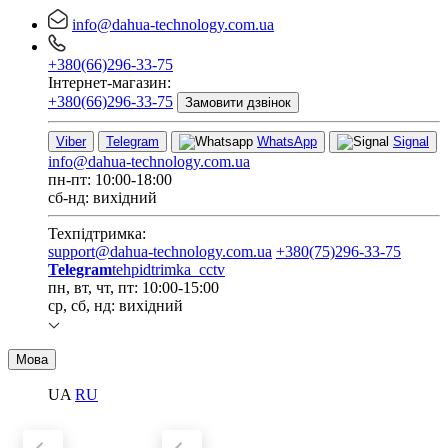
info@dahua-technology.com.ua
+380(66)296-33-75
Інтернет-магазин:
+380(66)296-33-75
Замовити дзвінок
Viber
Telegram
WhatsApp
Signal
info@dahua-technology.com.ua
пн-пт: 10:00-18:00
сб-нд: вихідний
Техпідтримка:
support@dahua-technology.com.ua
+380(75)296-33-75
Telegram
tehpidtrimka_cctv
пн, вт, чт, пт: 10:00-15:00
ср, сб, нд: вихідний
Мова
UA
RU