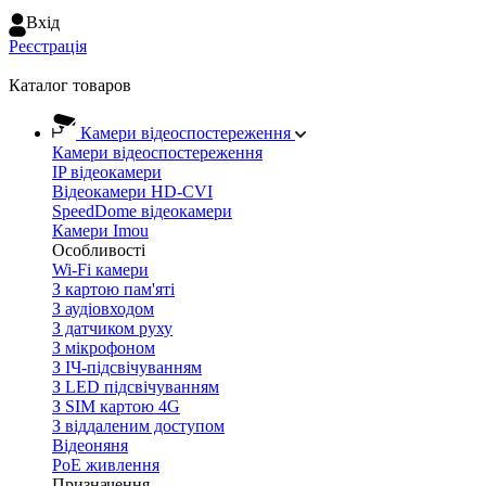
Вхiд
Реєстрація
Каталог товаров
Камери відеоспостереження
Камери відеоспостереження
IP відеокамери
Відеокамери HD-CVI
SpeedDome відеокамери
Камери Imou
Особливості
Wi-Fi камери
З картою пам'яті
З аудіовходом
З датчиком руху
З мікрофоном
З ІЧ-підсвічуванням
З LED підсвічуванням
З SIM картою 4G
З віддаленим доступом
Відеоняня
PoE живлення
Призначення