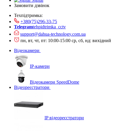
Signal
Замовити дзвінок
Техпідтримка:
+380(75)296-33-75
Telegram
tehpidtrimka_cctv
support@dahua-technology.com.ua
пн, вт, чт, пт: 10:00-15:00
ср, сб, нд: вихідний
Відеокамери
IP-камери
Відеокамери SpeedDome
Відеореєстратори
IP відеореєстратори