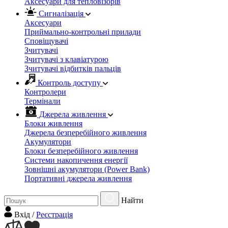
Аксесуари для тепловізорів
Сигналізація
Аксесуари
Приймально-контрольні прилади
Сповіщувачі
Зчитувачі
Зчитувачі з клавіатурою
Зчитувачі відбитків пальців
Контроль доступу
Контролери
Термінали
Джерела живлення
Блоки живлення
Джерела безперебійного живлення
Акумулятори
Блоки безперебійного живлення
Системи накопичення енергії
Зовнішні акумулятори (Power Bank)
Портативні джерела живлення
Найти
Вхiд
/
Реєстрація