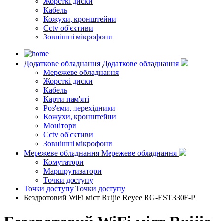
Жорсткі диски
Кабель
Кожухи, кронштейни
Cctv об'єктиви
Зовнішні мікрофони
Додаткове обладнання
Додаткове обладнання
Мережеве обладнання
Жорсткі диски
Кабель
Карти пам'яті
Роз'єми, перехідники
Кожухи, кронштейни
Монітори
Cctv об'єктиви
Зовнішні мікрофони
Мережеве обладнання
Мережеве обладнання
Комутатори
Маршрутизатори
Точки доступу
Точки доступу
Точки доступу
Бездротовий WiFi міст Ruijie Reyee RG-EST330F-P