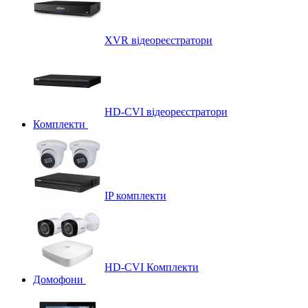
XVR відеореєстратори
HD-CVI відеореєстратори
Комплекти
IP комплекти
HD-CVI Комплекти
Домофони