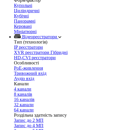
Форм-фактор
Купольні
Циліндричні
Кубічні
Панорамні
Керовані
Мініатюрні
Відеореєстратори
Тип (технологія)
IP реєстратори
XVR реєстратори Гібридні
HD-CVI реєстратори
Особливості
PoE-живлення
Тривожний вхід
Аудіо вхід
Канали
4 канали
8 каналів
16 каналів
32 канали
64 канали
Роздільна здатність запису
Запис до 2 МП
Запис до 4 МП