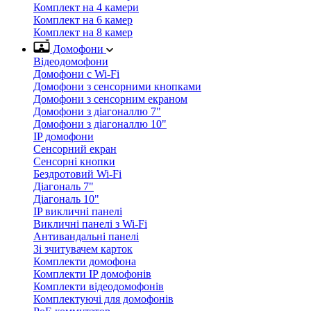
Комплект на 4 камери
Комплект на 6 камер
Комплект на 8 камер
Домофони
Відеодомофони
Домофони с Wi-Fi
Домофони з сенсорними кнопками
Домофони з сенсорним екраном
Домофони з діагоналлю 7"
Домофони з діагоналлю 10"
IP домофони
Сенсорний екран
Сенсорні кнопки
Бездротовий Wi-Fi
Діагональ 7"
Діагональ 10"
IP викличні панелі
Викличні панелі з Wi-Fi
Антивандальні панелі
Зі зчитувачем карток
Комплекти домофона
Комплекти IP домофонів
Комплекти відеодомофонів
Комплектуючі для домофонів