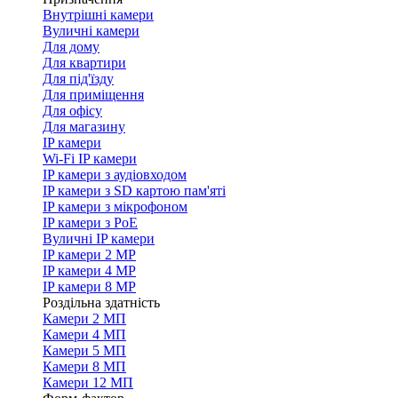
Внутрішні камери
Вуличні камери
Для дому
Для квартири
Для під'їзду
Для приміщення
Для офісу
Для магазину
IP камери
Wi-Fi IP камери
IP камери з аудіовходом
IP камери з SD картою пам'яті
IP камери з мікрофоном
IP камери з PoE
Вуличні IP камери
IP камери 2 MP
IP камери 4 MP
IP камери 8 MP
Роздільна здатність
Камери 2 МП
Камери 4 МП
Камери 5 МП
Камери 8 МП
Камери 12 МП