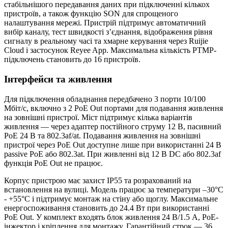
стабільнішого передавання даних при підключенні кількох
пристроїв, а також функцію SON для спрощеного
налаштування мережі. Пристрій підтримує автоматичний
вибір каналу, тест швидкості з’єднання, відображення рівня
сигналу в реальному часі та хмарне керування через Ruijie
Cloud і застосунок Reyee App. Максимальна кількість PTMP-
підключень становить до 16 пристроїв.
Інтерфейси та живлення
Для підключення обладнання передбачено 3 порти 10/100
Мбіт/с, включно з 2 PoE Out портами для подавання живлення
на зовнішні пристрої. Міст підтримує кілька варіантів
живлення — через адаптер постійного струму 12 В, пасивний
PoE 24 В та 802.3af/at. Подавання живлення на зовнішні
пристрої через PoE Out доступне лише при використанні 24 В
passive PoE або 802.3at. При живленні від 12 В DC або 802.3af
функція PoE Out не працює.
Корпус пристрою має захист IP55 та розрахований на
встановлення на вулиці. Модель працює за температури –30°C
- +55°C і підтримує монтаж на стіну або щоглу. Максимальне
енергоспоживання становить до 24.4 Вт при використанні
PoE Out. У комплект входять блок живлення 24 В/1.5 А, PoE-
інжектор і кріплення для монтажу. Гарантійний строк — 36