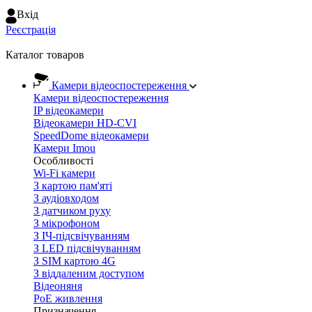
Вхiд
Реєстрація
Каталог товаров
Камери відеоспостереження
Камери відеоспостереження
IP відеокамери
Відеокамери HD-CVI
SpeedDome відеокамери
Камери Imou
Особливості
Wi-Fi камери
З картою пам'яті
З аудіовходом
З датчиком руху
З мікрофоном
З ІЧ-підсвічуванням
З LED підсвічуванням
З SIM картою 4G
З віддаленим доступом
Відеоняня
PoE живлення
Призначення