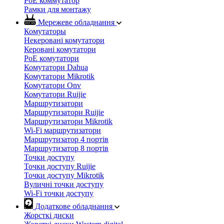
PoE коммутатор
Рамки для монтажу
Мережеве обладнання
Комутаторы
Некеровані комутатори
Керовані комутатори
PoE комутатори
Комутатори Dahua
Комутатори Mikrotik
Комутатори Onv
Комутатори Ruijie
Маршрутизатори
Маршрутизатори Ruijie
Маршрутизатори Mikrotik
Wi-Fi маршрутизатори
Маршрутизатор 4 портів
Маршрутизатор 8 портів
Точки доступу
Точки доступу Ruijie
Точки доступу Mikrotik
Вуличні точки доступу
Wi-Fi точки доступу
Додаткове обладнання
Жорсткі диски