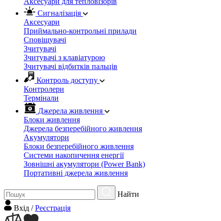
Аксесуари для тепловізорів
Сигналізація
Аксесуари
Приймально-контрольні прилади
Сповіщувачі
Зчитувачі
Зчитувачі з клавіатурою
Зчитувачі відбитків пальців
Контроль доступу
Контролери
Термінали
Джерела живлення
Блоки живлення
Джерела безперебійного живлення
Акумулятори
Блоки безперебійного живлення
Системи накопичення енергії
Зовнішні акумулятори (Power Bank)
Портативні джерела живлення
Найти
Вхiд
/
Реєстрація