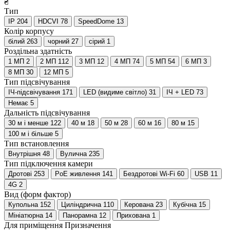
₴
Тип
IP
204
HDCVI
78
SpeedDome
13
Колір корпусу
білий
263
чорний
27
сірий
1
Роздільна здатність
1 МП
2
2 МП
112
3 МП
12
4 МП
74
5 МП
54
6 МП
3
8 МП
30
12 МП
5
Тип підсвічування
IЧ-підсвічування
171
LED (видиме світло)
31
ІЧ + LED
73
Немає
5
Дальність підсвічування
30 м і менше
122
40 м
18
50 м
28
60 м
16
80 м
15
100 м і більше
5
Тип встановлення
Внутрішня
48
Вулична
235
Тип підключення камери
Дротові
253
PoE живлення
141
Бездротові Wi-Fi
60
USB
11
4G
2
Вид (форм фактор)
Купольна
152
Циліндрична
110
Керована
23
Кубічна
15
Мініатюрна
14
Панорамна
12
Прихована
1
Для приміщення
Призначення