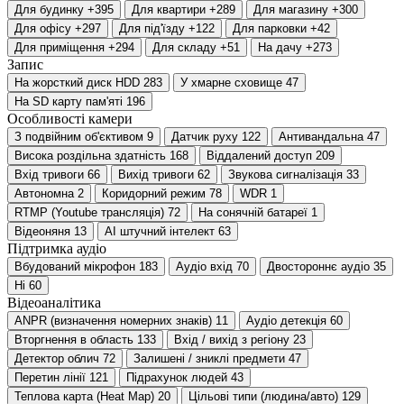
Для будинку
+395
Для квартири
+289
Для магазину
+300
Для офісу
+297
Для під'їзду
+122
Для парковки
+42
Для приміщення
+294
Для складу
+51
На дачу
+273
Запис
На жорсткий диск HDD
283
У хмарне сховище
47
На SD карту пам'яті
196
Особливості камери
З подвійним об'єктивом
9
Датчик руху
122
Антивандальна
47
Висока роздільна здатність
168
Віддалений доступ
209
Вхід тривоги
66
Вихід тривоги
62
Звукова сигналізація
33
Автономна
2
Коридорний режим
78
WDR
1
RTMP (Youtube трансляція)
72
На сонячній батареї
1
Відеоняня
13
AI штучний інтелект
63
Підтримка аудіо
Вбудований мікрофон
183
Аудіо вхід
70
Двостороннє аудіо
35
Ні
60
Відеоаналітика
ANPR (визначення номерних знаків)
11
Аудіо детекція
60
Вторгнення в область
133
Вхід / вихід з регіону
23
Детектор облич
72
Залишені / зниклі предмети
47
Перетин лінії
121
Підрахунок людей
43
Теплова карта (Heat Map)
20
Цільові типи (людина/авто)
129