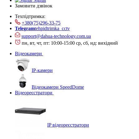
Signal
Замовити дзвінок
Техпідтримка:
+380(75)296-33-75
Telegram
tehpidtrimka_cctv
support@dahua-technology.com.ua
пн, вт, чт, пт: 10:00-15:00
ср, сб, нд: вихідний
Відеокамери
IP-камери
Відеокамери SpeedDome
Відеореєстратори
IP відеореєстратори