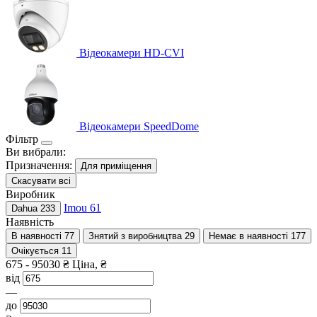
Відеокамери HD-CVI
Відеокамери SpeedDome
Фільтр
Ви вибрали:
Призначення:
Для приміщення
Скасувати всі
Виробник
Imou
61
Dahua
233
Наявність
В наявності
77
Знятий з виробництва
29
Немає в наявності
177
Очікується
11
675
-
95030
₴
Ціна, ₴
від
—
до