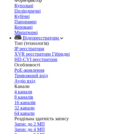
Форм-фактор
Купольні
Циліндричні
Кубічні
Панорамні
Керовані
Мініатюрні
Відеореєстратори
Тип (технологія)
IP реєстратори
XVR реєстратори Гібридні
HD-CVI реєстратори
Особливості
PoE-живлення
Тривожний вхід
Аудіо вхід
Канали
4 канали
8 каналів
16 каналів
32 канали
64 канали
Роздільна здатність запису
Запис до 2 МП
Запис до 4 МП