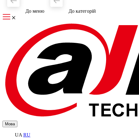
До меню
До категорiй
Мова
UA
RU