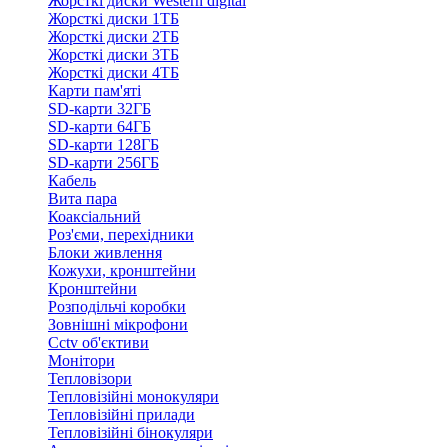
Жорсткі диски Western digital
Жорсткі диски 1ТБ
Жорсткі диски 2ТБ
Жорсткі диски 3ТБ
Жорсткі диски 4ТБ
Карти пам'яті
SD-карти 32ГБ
SD-карти 64ГБ
SD-карти 128ГБ
SD-карти 256ГБ
Кабель
Вита пара
Коаксіальний
Роз'єми, перехідники
Блоки живлення
Кожухи, кронштейни
Кронштейни
Розподільчі коробки
Зовнішні мікрофони
Cctv об'єктиви
Монітори
Тепловізори
Тепловізійні монокуляри
Тепловізійні прилади
Тепловізійні бінокуляри