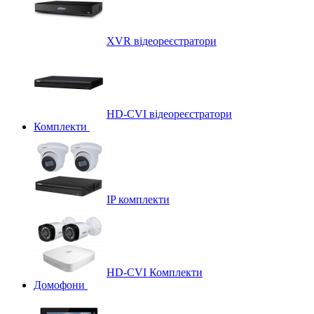
XVR відеореєстратори
HD-CVI відеореєстратори
Комплекти
IP комплекти
HD-CVI Комплекти
Домофони