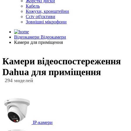
Жорсткі диски
Кабель
Кожухи, кронштейни
Cctv об'єктиви
Зовнішні мікрофони
Відеокамери
Відеокамери
Камери для приміщення
Камери відеоспостереження
Dahua для приміщення
294 моделей
IP-камери