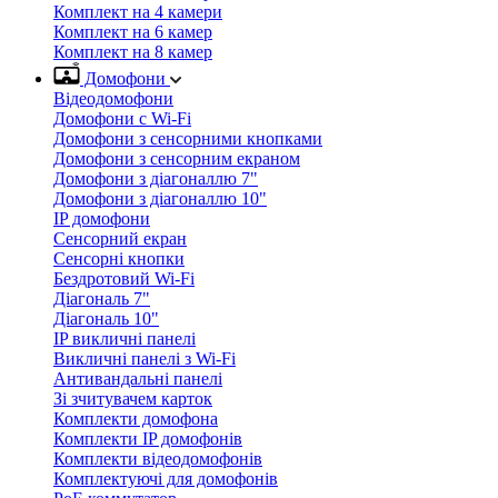
Комплект на 4 камери
Комплект на 6 камер
Комплект на 8 камер
Домофони
Відеодомофони
Домофони с Wi-Fi
Домофони з сенсорними кнопками
Домофони з сенсорним екраном
Домофони з діагоналлю 7"
Домофони з діагоналлю 10"
IP домофони
Сенсорний екран
Сенсорні кнопки
Бездротовий Wi-Fi
Діагональ 7"
Діагональ 10"
IP викличні панелі
Викличні панелі з Wi-Fi
Антивандальні панелі
Зі зчитувачем карток
Комплекти домофона
Комплекти IP домофонів
Комплекти відеодомофонів
Комплектуючі для домофонів