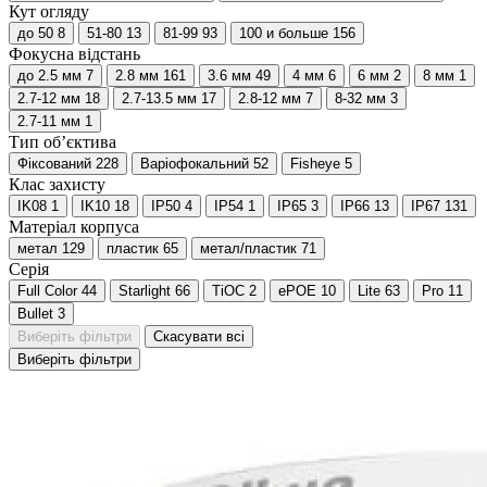
Кут огляду
до 50
8
51-80
13
81-99
93
100 и больше
156
Фокусна відстань
до 2.5 мм
7
2.8 мм
161
3.6 мм
49
4 мм
6
6 мм
2
8 мм
1
2.7-12 мм
18
2.7-13.5 мм
17
2.8-12 мм
7
8-32 мм
3
2.7-11 мм
1
Тип об’єктива
Фіксований
228
Варіофокальний
52
Fisheye
5
Клас захисту
IK08
1
IK10
18
IP50
4
IP54
1
IP65
3
IP66
13
IP67
131
Матеріал корпуса
метал
129
пластик
65
метал/пластик
71
Серія
Full Color
44
Starlight
66
TiOC
2
ePOE
10
Lite
63
Pro
11
Bullet
3
Виберіть фільтри
Скасувати всі
Виберіть фільтри