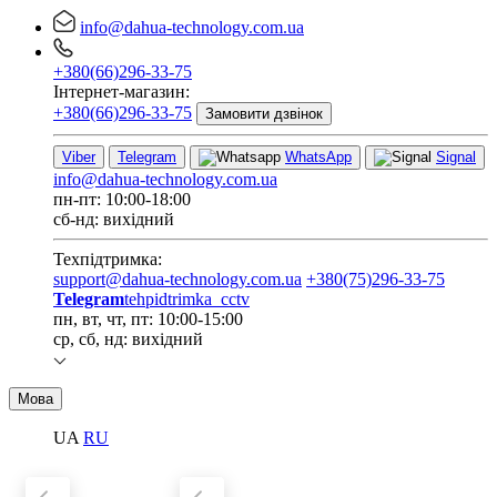
info@dahua-technology.com.ua
+380(66)296-33-75
Інтернет-магазин:
+380(66)296-33-75
Замовити дзвінок
Viber
Telegram
WhatsApp
Signal
info@dahua-technology.com.ua
пн-пт: 10:00-18:00
сб-нд: вихідний
Техпідтримка:
support@dahua-technology.com.ua
+380(75)296-33-75
Telegram
tehpidtrimka_cctv
пн, вт, чт, пт: 10:00-15:00
ср, сб, нд: вихідний
Мова
UA
RU