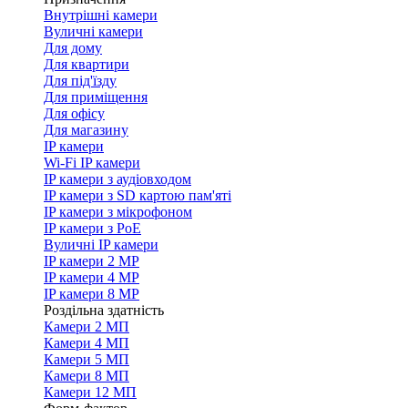
Внутрішні камери
Вуличні камери
Для дому
Для квартири
Для під'їзду
Для приміщення
Для офісу
Для магазину
IP камери
Wi-Fi IP камери
IP камери з аудіовходом
IP камери з SD картою пам'яті
IP камери з мікрофоном
IP камери з PoE
Вуличні IP камери
IP камери 2 MP
IP камери 4 MP
IP камери 8 MP
Роздільна здатність
Камери 2 МП
Камери 4 МП
Камери 5 МП
Камери 8 МП
Камери 12 МП