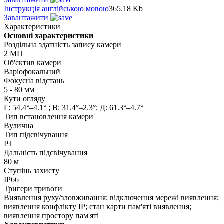
Інструкція англійською мовою
365.18 Kb
Завантажити
Характеристики
Основні характеристики
Роздільна здатність запису камери
2 МП
Об'єктив камери
Варіофокальний
Фокусна відстань
5 - 80 мм
Кути огляду
Г: 54.4°–4.1° ; В: 31.4°–2.3°; Д: 61.3°–4.7°
Тип встановлення камери
Вулична
Тип підсвічування
ІЧ
Дальність підсвічування
80 м
Ступінь захисту
IP66
Тригери тривоги
Виявлення руху/зловживання; відключення мережі виявлення;
виявлення конфлікту IP; стан карти пам'яті виявлення;
виявлення простору пам'яті