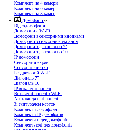
Комплект на 4 камери
Комплект на 6 камер
Комплект на 8 камер
Домофони
Відеодомофони
Домофони с Wi-Fi
Домофони з сенсорними кнопками
Домофони з сенсорним екраном
Домофони з діагоналлю 7"
Домофони з діагоналлю 10"
IP домофони
Сенсорний екран
Сенсорні кнопки
Бездротовий Wi-Fi
Діагональ 7"
Діагональ 10"
IP викличні панелі
Викличні панелі з Wi-Fi
Антивандальні панелі
Зі зчитувачем карток
Комплекти домофона
Комплекти IP домофонів
Комплекти відеодомофонів
Комплектуючі для домофонів