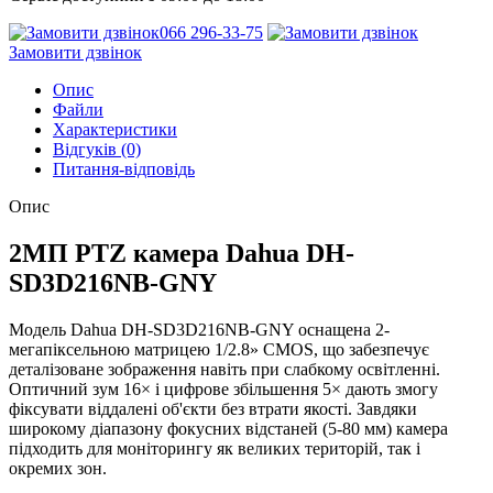
066 296-33-75
Замовити дзвінок
Опис
Файли
Характеристики
Відгуків (0)
Питання-відповідь
Опис
2МП PTZ камера Dahua DH-
SD3D216NB-GNY
Модель Dahua DH-SD3D216NB-GNY оснащена 2-
мегапіксельною матрицею 1/2.8» CMOS, що забезпечує
деталізоване зображення навіть при слабкому освітленні.
Оптичний зум 16× і цифрове збільшення 5× дають змогу
фіксувати віддалені об'єкти без втрати якості. Завдяки
широкому діапазону фокусних відстаней (5-80 мм) камера
підходить для моніторингу як великих територій, так і
окремих зон.