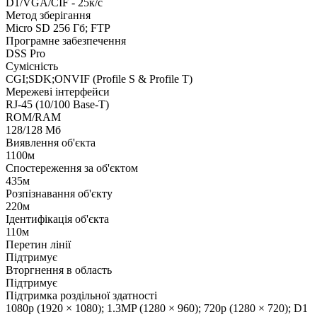
D1/VGA/CIF - 25к/с
Метод зберігання
Micro SD 256 Гб; FTP
Програмне забезпечення
DSS Pro
Сумісність
CGI;SDK;ONVIF (Profile S & Profile T)
Мережеві інтерфейси
RJ-45 (10/100 Base-T)
ROM/RAM
128/128 Мб
Виявлення об'єкта
1100м
Спостереження за об'єктом
435м
Розпізнавання об'єкту
220м
Ідентифікація об'єкта
110м
Перетин лінії
Підтримує
Вторгнення в область
Підтримує
Підтримка роздільної здатності
1080p (1920 × 1080); 1.3MP (1280 × 960); 720p (1280 × 720); D1