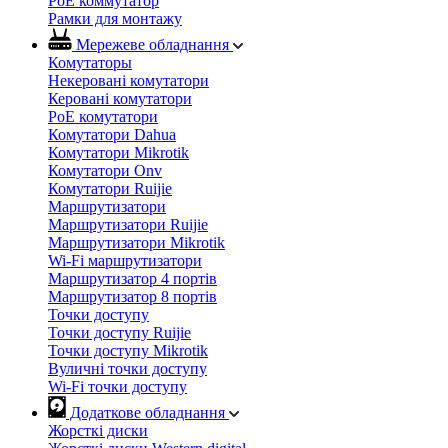
PoE коммутатор
Рамки для монтажу
Мережеве обладнання
Комутаторы
Некеровані комутатори
Керовані комутатори
PoE комутатори
Комутатори Dahua
Комутатори Mikrotik
Комутатори Onv
Комутатори Ruijie
Маршрутизатори
Маршрутизатори Ruijie
Маршрутизатори Mikrotik
Wi-Fi маршрутизатори
Маршрутизатор 4 портів
Маршрутизатор 8 портів
Точки доступу
Точки доступу Ruijie
Точки доступу Mikrotik
Вуличні точки доступу
Wi-Fi точки доступу
Додаткове обладнання
Жорсткі диски