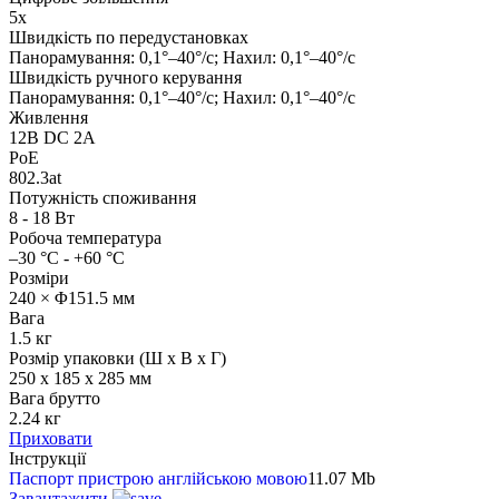
5х
Швидкість по передустановках
Панорамування: 0,1°–40°/с; Нахил: 0,1°–40°/с
Швидкість ручного керування
Панорамування: 0,1°–40°/с; Нахил: 0,1°–40°/с
Живлення
12В DC 2A
PoE
802.3at
Потужність споживання
8 - 18 Вт
Робоча температура
–30 °C - +60 °C
Розміри
240 × Φ151.5 мм
Вага
1.5 кг
Розмір упаковки (Ш х В х Г)
250 x 185 x 285 мм
Вага брутто
2.24 кг
Приховати
Інструкції
Паспорт пристрою англійською мовою
11.07 Mb
Завантажити