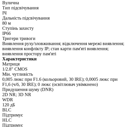
Вулична
Тип підсвічування
ІЧ
Дальність підсвічування
80 м
Ступінь захисту
IP66
Тригери тривоги
Виявлення руху/зловживання; відключення мережі виявлення;
виявлення конфлікту IP; стан карти пам'яті виявлення;
виявлення простору пам'яті
Характеристики
Матриця
1/2.8" CMOS
Мін. чутливість
0,005 люкс при F1.6 (кольоровий, 30 IRE); 0,0005 люкс при
F1,6 (ч/б, 30 IRE); 0 люкс (освітлювач увімкнено)
Придушення шуму (DNR)
2D NR; 3D NR
WDR
120 дБ
BLC
Підтримує
HLC
Підтримує