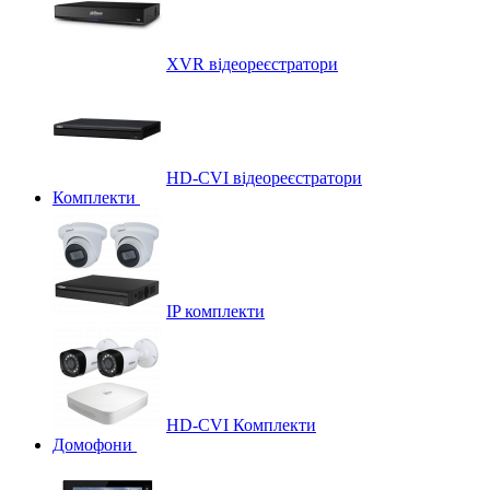
XVR відеореєстратори
HD-CVI відеореєстратори
Комплекти
IP комплекти
HD-CVI Комплекти
Домофони