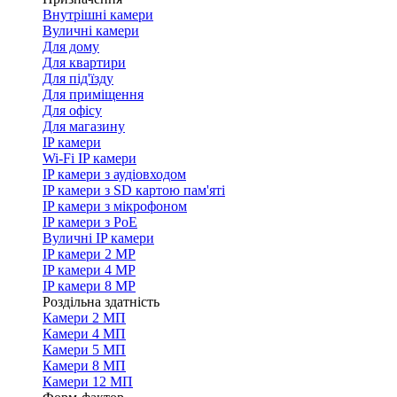
Внутрішні камери
Вуличні камери
Для дому
Для квартири
Для під'їзду
Для приміщення
Для офісу
Для магазину
IP камери
Wi-Fi IP камери
IP камери з аудіовходом
IP камери з SD картою пам'яті
IP камери з мікрофоном
IP камери з PoE
Вуличні IP камери
IP камери 2 MP
IP камери 4 MP
IP камери 8 MP
Роздільна здатність
Камери 2 МП
Камери 4 МП
Камери 5 МП
Камери 8 МП
Камери 12 МП