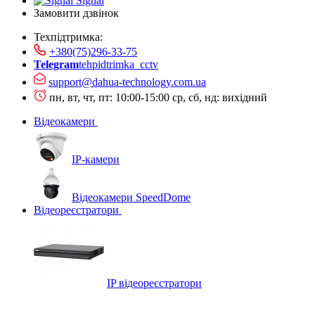
Signal
Замовити дзвінок
Техпідтримка:
+380(75)296-33-75
Telegram
tehpidtrimka_cctv
support@dahua-technology.com.ua
пн, вт, чт, пт: 10:00-15:00
ср, сб, нд: вихідний
Відеокамери
IP-камери
Відеокамери SpeedDome
Відеореєстратори
IP відеореєстратори