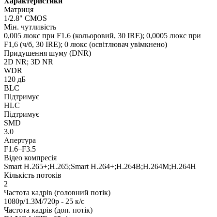
Характеристики
Матриця
1/2.8" CMOS
Мін. чутливість
0,005 люкс при F1.6 (кольоровий, 30 IRE); 0,0005 люкс при
F1,6 (ч/б, 30 IRE); 0 люкс (освітлювач увімкнено)
Придушення шуму (DNR)
2D NR; 3D NR
WDR
120 дБ
BLC
Підтримує
HLC
Підтримує
SMD
3.0
Апертура
F1.6–F3.5
Відео компресія
Smart H.265+;H.265;Smart H.264+;H.264B;H.264M;H.264H
Кількість потоків
2
Частота кадрів (головний потік)
1080p/1.3M/720p - 25 к/с
Частота кадрів (доп. потік)