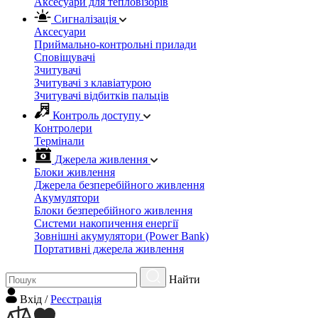
Аксесуари для тепловізорів
Сигналізація
Аксесуари
Приймально-контрольні прилади
Сповіщувачі
Зчитувачі
Зчитувачі з клавіатурою
Зчитувачі відбитків пальців
Контроль доступу
Контролери
Термінали
Джерела живлення
Блоки живлення
Джерела безперебійного живлення
Акумулятори
Блоки безперебійного живлення
Системи накопичення енергії
Зовнішні акумулятори (Power Bank)
Портативні джерела живлення
Найти
Вхiд
/
Реєстрація