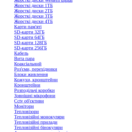
Жорсткі диски Western digital
Жорсткі диски 1ТБ
Жорсткі диски 2ТБ
Жорсткі диски 3ТБ
Жорсткі диски 4ТБ
Карти пам'яті
SD-карти 32ГБ
SD-карти 64ГБ
SD-карти 128ГБ
SD-карти 256ГБ
Кабель
Вита пара
Коаксіальний
Роз'єми, перехідники
Блоки живлення
Кожухи, кронштейни
Кронштейни
Розподільчі коробки
Зовнішні мікрофони
Cctv об'єктиви
Монітори
Тепловізори
Тепловізійні монокуляри
Тепловізійні прилади
Тепловізійні бінокуляри