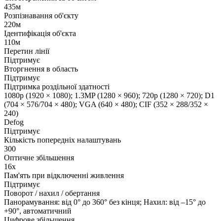
435м
Розпізнавання об'єкту
220м
Ідентифікація об'єкта
110м
Перетин лінії
Підтримує
Вторгнення в область
Підтримує
Підтримка роздільної здатності
1080p (1920 × 1080); 1.3MP (1280 × 960); 720p (1280 × 720); D1
(704 × 576/704 × 480); VGA (640 × 480); CIF (352 × 288/352 ×
240)
Defog
Підтримує
Кількість попередніх налаштувань
300
Оптичне збільшення
16х
Пам'ять при відключенні живлення
Підтримує
Поворот / нахил / обертання
Панорамування: від 0° до 360° без кінця; Нахил: від –15° до
+90°, автоматичний
Цифрове збільшення