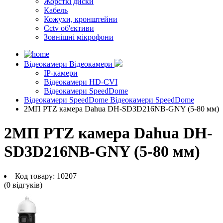
Жорсткі диски
Кабель
Кожухи, кронштейни
Cctv об'єктиви
Зовнішні мікрофони
Відеокамери
Відеокамери
IP-камери
Відеокамери HD-CVI
Відеокамери SpeedDome
Відеокамери SpeedDome
Відеокамери SpeedDome
2МП PTZ камера Dahua DH-SD3D216NB-GNY (5-80 мм)
2МП PTZ камера Dahua DH-
SD3D216NB-GNY (5-80 мм)
Код товару:
10207
(0 вiдгукiв)