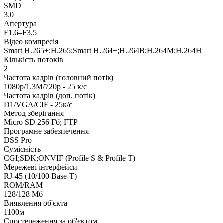
SMD
3.0
Апертура
F1.6–F3.5
Відео компресія
Smart H.265+;H.265;Smart H.264+;H.264B;H.264M;H.264H
Кількість потоків
2
Частота кадрів (головний потік)
1080p/1.3M/720p - 25 к/с
Частота кадрів (доп. потік)
D1/VGA/CIF - 25к/с
Метод зберігання
Micro SD 256 Гб; FTP
Програмне забезпечення
DSS Pro
Сумісність
CGI;SDK;ONVIF (Profile S & Profile T)
Мережеві інтерфейси
RJ-45 (10/100 Base-T)
ROM/RAM
128/128 Мб
Виявлення об'єкта
1100м
Спостереження за об'єктом