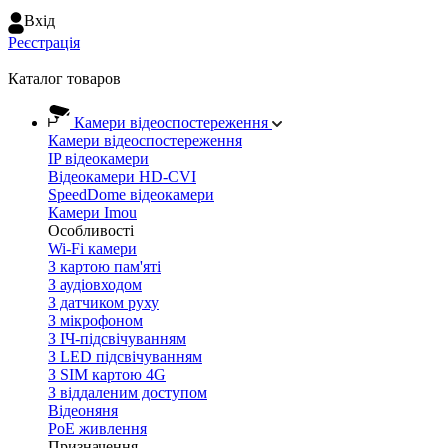
Вхiд
Реєстрація
Каталог товаров
Камери відеоспостереження
Камери відеоспостереження
IP відеокамери
Відеокамери HD-CVI
SpeedDome відеокамери
Камери Imou
Особливості
Wi-Fi камери
З картою пам'яті
З аудіовходом
З датчиком руху
З мікрофоном
З ІЧ-підсвічуванням
З LED підсвічуванням
З SIM картою 4G
З віддаленим доступом
Відеоняня
PoE живлення
Призначення