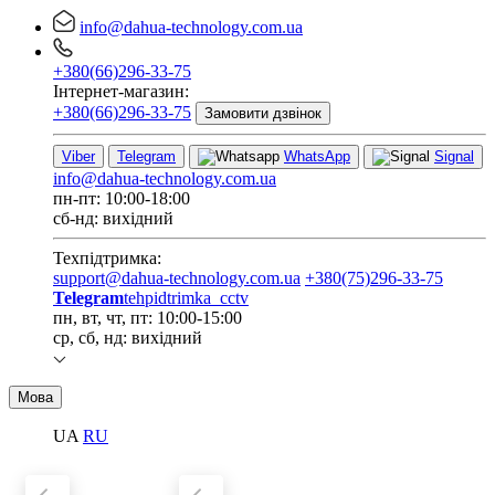
info@dahua-technology.com.ua
+380(66)296-33-75
Інтернет-магазин:
+380(66)296-33-75
Замовити дзвінок
Viber
Telegram
WhatsApp
Signal
info@dahua-technology.com.ua
пн-пт: 10:00-18:00
сб-нд: вихідний
Техпідтримка:
support@dahua-technology.com.ua
+380(75)296-33-75
Telegram
tehpidtrimka_cctv
пн, вт, чт, пт: 10:00-15:00
ср, сб, нд: вихідний
Мова
UA
RU