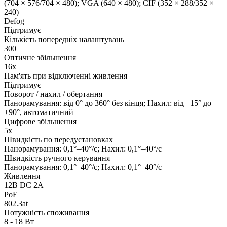
(704 × 576/704 × 480); VGA (640 × 480); CIF (352 × 288/352 ×
240)
Defog
Підтримує
Кількість попередніх налаштувань
300
Оптичне збільшення
16х
Пам'ять при відключенні живлення
Підтримує
Поворот / нахил / обертання
Панорамування: від 0° до 360° без кінця; Нахил: від –15° до
+90°, автоматичний
Цифрове збільшення
5х
Швидкість по передустановках
Панорамування: 0,1°–40°/с; Нахил: 0,1°–40°/с
Швидкість ручного керування
Панорамування: 0,1°–40°/с; Нахил: 0,1°–40°/с
Живлення
12В DC 2A
PoE
802.3at
Потужність споживання
8 - 18 Вт