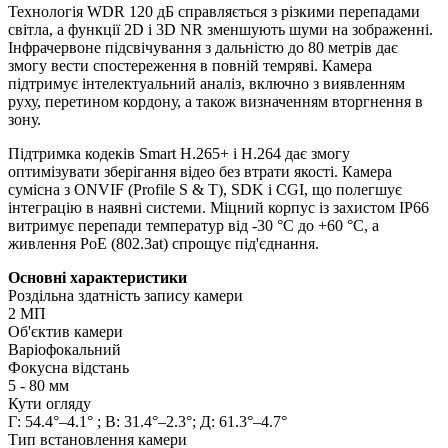
Технологія WDR 120 дБ справляється з різкими перепадами
світла, а функції 2D і 3D NR зменшують шуми на зображенні.
Інфрачервоне підсвічування з дальністю до 80 метрів дає
змогу вести спостереження в повній темряві. Камера
підтримує інтелектуальний аналіз, включно з виявленням
руху, перетином кордону, а також визначенням вторгнення в
зону.
Підтримка кодеків Smart H.265+ і H.264 дає змогу
оптимізувати зберігання відео без втрати якості. Камера
сумісна з ONVIF (Profile S & T), SDK і CGI, що полегшує
інтеграцію в наявні системи. Міцний корпус із захистом IP66
витримує перепади температур від -30 °C до +60 °C, а
живлення PoE (802.3at) спрощує під'єднання.
Основні характеристики
Роздільна здатність запису камери
2 МП
Об'єктив камери
Варіофокальний
Фокусна відстань
5 - 80 мм
Кути огляду
Г: 54.4°–4.1° ; В: 31.4°–2.3°; Д: 61.3°–4.7°
Тип встановлення камери