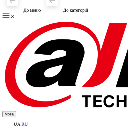
До меню
До категорiй
Мова
UA
RU