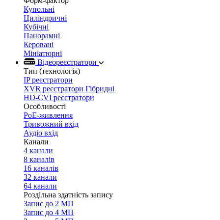
Форм-фактор
Купольні
Циліндричні
Кубічні
Панорамні
Керовані
Мініатюрні
Відеореєстратори
Тип (технологія)
IP реєстратори
XVR реєстратори Гібридні
HD-CVI реєстратори
Особливості
PoE-живлення
Тривожний вхід
Аудіо вхід
Канали
4 канали
8 каналів
16 каналів
32 канали
64 канали
Роздільна здатність запису
Запис до 2 МП
Запис до 4 МП