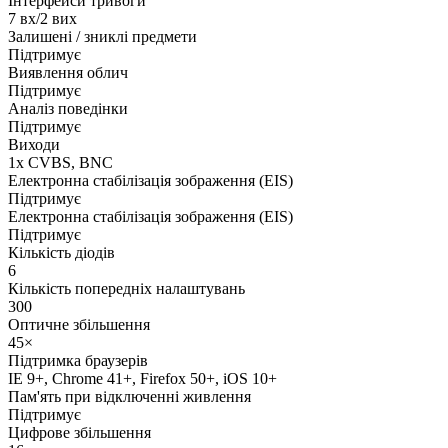
Інтерфейси тривоги
7 вх/2 вих
Залишені / зниклі предмети
Підтримує
Виявлення облич
Підтримує
Аналіз поведінки
Підтримує
Виходи
1х CVBS, BNC
Електронна стабілізація зображення (EIS)
Підтримує
Електронна стабілізація зображення (EIS)
Підтримує
Кількість діодів
6
Кількість попередніх налаштувань
300
Оптичне збільшення
45×
Підтримка браузерів
IE 9+, Chrome 41+, Firefox 50+, iOS 10+
Пам'ять при відключенні живлення
Підтримує
Цифрове збільшення