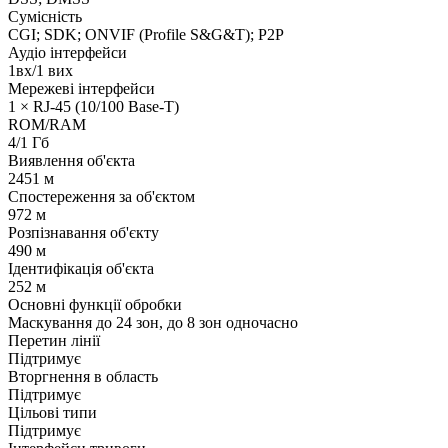
Сумісність
CGI; SDK; ONVIF (Profile S&G&T); P2P
Аудіо інтерфейси
1вх/1 вих
Мережеві інтерфейси
1 × RJ-45 (10/100 Base-T)
ROM/RAM
4/1 Гб
Виявлення об'єкта
2451 м
Спостереження за об'єктом
972 м
Розпізнавання об'єкту
490 м
Ідентифікація об'єкта
252 м
Основні функції обробки
Маскування до 24 зон, до 8 зон одночасно
Перетин лінії
Підтримує
Вторгнення в область
Підтримує
Цільові типи
Підтримує