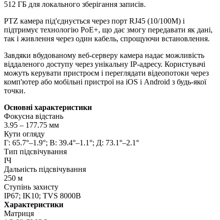
512 ГБ для локального зберігання записів.
PTZ камера під'єднується через порт RJ45 (10/100M) і
підтримує технологію PoE+, що дає змогу передавати як дані,
так і живлення через один кабель, спрощуючи встановлення.
Завдяки вбудованому веб-серверу камера надає можливість
віддаленого доступу через унікальну IP-адресу. Користувачі
можуть керувати пристроєм і переглядати відеопотоки через
комп'ютер або мобільні пристрої на iOS і Android з будь-якої
точки.
Основні характеристики
Фокусна відстань
3.95 – 177.75 мм
Кути огляду
Г: 65.7°–1.9°; В: 39.4°–1.1°; Д: 73.1°–2.1°
Тип підсвічування
ІЧ
Дальність підсвічування
250 м
Ступінь захисту
IP67; IK10; TVS 8000В
Характеристики
Матриця