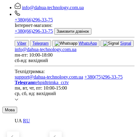
info@dahua-technology.com.ua
+380(66)296-33-75
Інтернет-магазин:
+380(66)296-33-75
Замовити дзвінок
Viber
Telegram
WhatsApp
Signal
info@dahua-technology.com.ua
пн-пт: 10:00-18:00
сб-нд: вихідний
Техпідтримка:
support@dahua-technology.com.ua
+380(75)296-33-75
Telegram
tehpidtrimka_cctv
пн, вт, чт, пт: 10:00-15:00
ср, сб, нд: вихідний
Мова
UA
RU