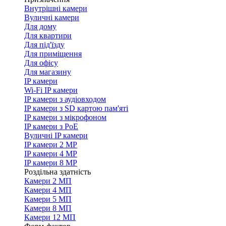
Внутрішні камери
Вуличні камери
Для дому
Для квартири
Для під'їзду
Для приміщення
Для офісу
Для магазину
IP камери
Wi-Fi IP камери
IP камери з аудіовходом
IP камери з SD картою пам'яті
IP камери з мікрофоном
IP камери з PoE
Вуличні IP камери
IP камери 2 MP
IP камери 4 MP
IP камери 8 MP
Роздільна здатність
Камери 2 МП
Камери 4 МП
Камери 5 МП
Камери 8 МП
Камери 12 МП