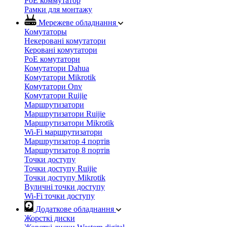
PoE коммутатор
Рамки для монтажу
Мережеве обладнання
Комутаторы
Некеровані комутатори
Керовані комутатори
PoE комутатори
Комутатори Dahua
Комутатори Mikrotik
Комутатори Onv
Комутатори Ruijie
Маршрутизатори
Маршрутизатори Ruijie
Маршрутизатори Mikrotik
Wi-Fi маршрутизатори
Маршрутизатор 4 портів
Маршрутизатор 8 портів
Точки доступу
Точки доступу Ruijie
Точки доступу Mikrotik
Вуличні точки доступу
Wi-Fi точки доступу
Додаткове обладнання
Жорсткі диски