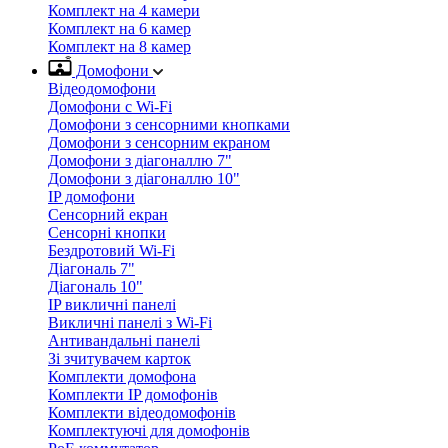
Комплект на 4 камери
Комплект на 6 камер
Комплект на 8 камер
Домофони
Відеодомофони
Домофони с Wi-Fi
Домофони з сенсорними кнопками
Домофони з сенсорним екраном
Домофони з діагоналлю 7"
Домофони з діагоналлю 10"
IP домофони
Сенсорний екран
Сенсорні кнопки
Бездротовий Wi-Fi
Діагональ 7"
Діагональ 10"
IP викличні панелі
Викличні панелі з Wi-Fi
Антивандальні панелі
Зі зчитувачем карток
Комплекти домофона
Комплекти IP домофонів
Комплекти відеодомофонів
Комплектуючі для домофонів