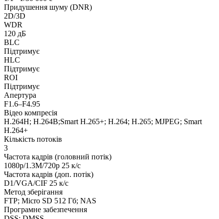
Придушення шуму (DNR)
2D/3D
WDR
120 дБ
BLC
Підтримує
HLC
Підтримує
ROI
Підтримує
Апертура
F1.6–F4.95
Відео компресія
H.264H; H.264B;Smart H.265+; H.264; H.265; MJPEG; Smart
H.264+
Кількість потоків
3
Частота кадрів (головний потік)
1080p/1.3M/720p 25 к/с
Частота кадрів (доп. потік)
D1/VGA/CIF 25 к/с
Метод зберігання
FTP; Micro SD 512 Гб; NAS
Програмне забезпечення
DSS; DMSS