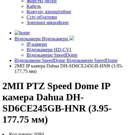
Жорсткі диски
Кабель
Кожухи, кронштейни
Cctv об'єктиви
Зовнішні мікрофони
Відеокамери
Відеокамери
IP-камери
Відеокамери HD-CVI
Відеокамери SpeedDome
Відеокамери SpeedDome
Відеокамери SpeedDome
2MП IP камера Dahua DH-SD6CE245GB-HNR (3.95-
177.75 мм)
2MП PTZ Speed Dome IP
камера Dahua DH-
SD6CE245GB-HNR (3.95-
177.75 мм)
Код товару:
9384