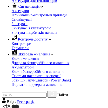
Аксесуари для тепловізорів
Сигналізація
Аксесуари
Приймально-контрольні прилади
Сповіщувачі
Зчитувачі
Зчитувачі з клавіатурою
Зчитувачі відбитків пальців
Контроль доступу
Контролери
Термінали
Джерела живлення
Блоки живлення
Джерела безперебійного живлення
Акумулятори
Блоки безперебійного живлення
Системи накопичення енергії
Зовнішні акумулятори (Power Bank)
Портативні джерела живлення
Найти
Вхiд
/
Реєстрація