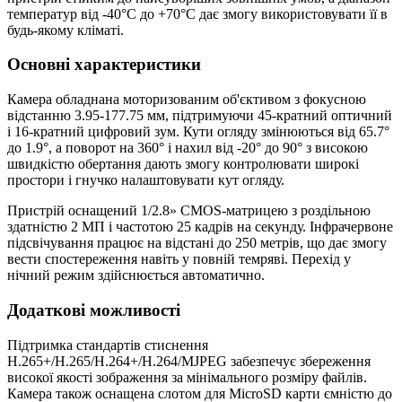
температур від -40°С до +70°С дає змогу використовувати її в
будь-якому кліматі.
Основні характеристики
Камера обладнана моторизованим об'єктивом з фокусною
відстанню 3.95-177.75 мм, підтримуючи 45-кратний оптичний
і 16-кратний цифровий зум. Кути огляду змінюються від 65.7°
до 1.9°, а поворот на 360° і нахил від -20° до 90° з високою
швидкістю обертання дають змогу контролювати широкі
простори і гнучко налаштовувати кут огляду.
Пристрій оснащений 1/2.8» CMOS-матрицею з роздільною
здатністю 2 МП і частотою 25 кадрів на секунду. Інфрачервоне
підсвічування працює на відстані до 250 метрів, що дає змогу
вести спостереження навіть у повній темряві. Перехід у
нічний режим здійснюється автоматично.
Додаткові можливості
Підтримка стандартів стиснення
H.265+/H.265/H.264+/H.264/MJPEG забезпечує збереження
високої якості зображення за мінімального розміру файлів.
Камера також оснащена слотом для MicroSD карти ємністю до