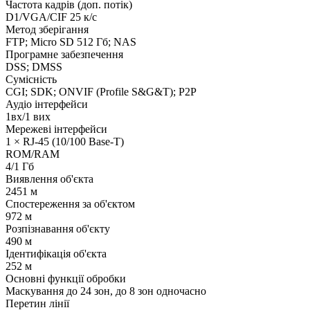
Частота кадрів (доп. потік)
D1/VGA/CIF 25 к/с
Метод зберігання
FTP; Micro SD 512 Гб; NAS
Програмне забезпечення
DSS; DMSS
Сумісність
CGI; SDK; ONVIF (Profile S&G&T); P2P
Аудіо інтерфейси
1вх/1 вих
Мережеві інтерфейси
1 × RJ-45 (10/100 Base-T)
ROM/RAM
4/1 Гб
Виявлення об'єкта
2451 м
Спостереження за об'єктом
972 м
Розпізнавання об'єкту
490 м
Ідентифікація об'єкта
252 м
Основні функції обробки
Маскування до 24 зон, до 8 зон одночасно
Перетин лінії