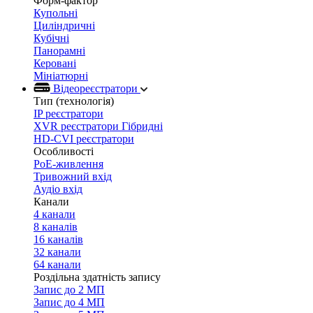
Форм-фактор
Купольні
Циліндричні
Кубічні
Панорамні
Керовані
Мініатюрні
Відеореєстратори
Тип (технологія)
IP реєстратори
XVR реєстратори Гібридні
HD-CVI реєстратори
Особливості
PoE-живлення
Тривожний вхід
Аудіо вхід
Канали
4 канали
8 каналів
16 каналів
32 канали
64 канали
Роздільна здатність запису
Запис до 2 МП
Запис до 4 МП