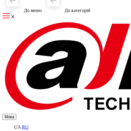
До меню
До категорiй
Мова
UA
RU