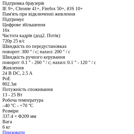
Підтримка браузерів
IE 9+, Chrome 41+, Firefox 50+, iOS 10+
Пам'ять при відключенні живлення
Підтримує
Цифрове збільшення
16х
Частота кадрів (дод2. Потік)
720p 25 к/с
Швидкість по передустановках
поворот: 300 ° / с; нахил: 200 ° / с
Швидкість ручного керування
поворот: 0.1 ° - 260 ° / с; нахил: 0.1 ° - 120 ° / с
Живлення
24 В DC, 2.5 A
PoE
802.3at
Потужність споживання
13 - 25 Вт
Робоча температура
–40 °C - +70 °C
Розміри
337.4 × Φ209 мм
Вага
6 кг
Приховати