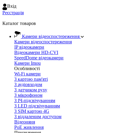
Вхiд
Реєстрація
Каталог товаров
Камери відеоспостереження
Камери відеоспостереження
IP відеокамери
Відеокамери HD-CVI
SpeedDome відеокамери
Камери Imou
Особливості
Wi-Fi камери
З картою пам'яті
З аудіовходом
З датчиком руху
З мікрофоном
З ІЧ-підсвічуванням
З LED підсвічуванням
З SIM картою 4G
З віддаленим доступом
Відеоняня
PoE живлення
Призначення