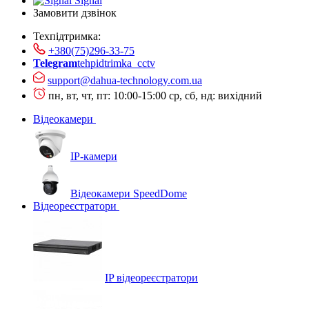
Signal
Замовити дзвінок
Техпідтримка:
+380(75)296-33-75
Telegram
tehpidtrimka_cctv
support@dahua-technology.com.ua
пн, вт, чт, пт: 10:00-15:00
ср, сб, нд: вихідний
Відеокамери
IP-камери
Відеокамери SpeedDome
Відеореєстратори
IP відеореєстратори