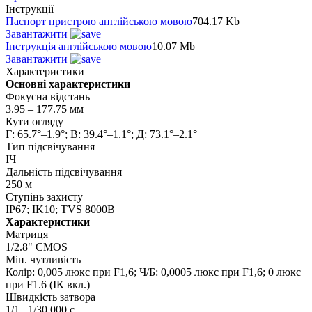
Інструкції
Паспорт пристрою англійською мовою
704.17 Kb
Завантажити
Інструкція англійською мовою
10.07 Mb
Завантажити
Характеристики
Основні характеристики
Фокусна відстань
3.95 – 177.75 мм
Кути огляду
Г: 65.7°–1.9°; В: 39.4°–1.1°; Д: 73.1°–2.1°
Тип підсвічування
ІЧ
Дальність підсвічування
250 м
Ступінь захисту
IP67; IK10; TVS 8000В
Характеристики
Матриця
1/2.8" CMOS
Мін. чутливість
Колір: 0,005 люкс при F1,6; Ч/Б: 0,0005 люкс при F1,6; 0 люкс
при F1.6 (ІК вкл.)
Швидкість затвора
1/1 –1/30 000 с