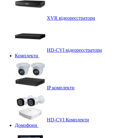
XVR відеореєстратори
HD-CVI відеореєстратори
Комплекти
IP комплекти
HD-CVI Комплекти
Домофони