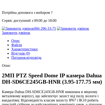
Потрібна допомога з вибором ?
Сервіс доступний з 09:00 до 18:00
066 296-33-75
Замовити дзвінок
Опис
Файли
Характеристики
Відгуків (0)
Питання-відповідь
Опис
2MП PTZ Speed Dome IP камера Dahua
DH-SD6CE245GB-HNR (3.95-177.75 мм)
Камера Dahua DH-SD6CE245GB-HNR виконана в міцному
металевому корпусі, що забезпечує захист від пилу, вологи і
вандалізму. Відповідність класам захисту IP67 і IK10 робить
пристрій стійким до найсуворіших зовнішніх умов, а діапазон