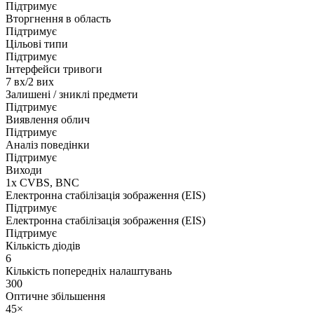
Підтримує
Вторгнення в область
Підтримує
Цільові типи
Підтримує
Інтерфейси тривоги
7 вх/2 вих
Залишені / зниклі предмети
Підтримує
Виявлення облич
Підтримує
Аналіз поведінки
Підтримує
Виходи
1х CVBS, BNC
Електронна стабілізація зображення (EIS)
Підтримує
Електронна стабілізація зображення (EIS)
Підтримує
Кількість діодів
6
Кількість попередніх налаштувань
300
Оптичне збільшення
45×