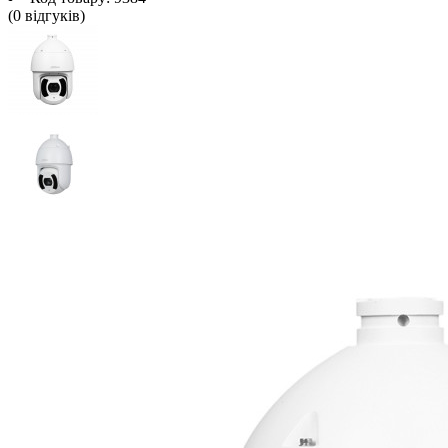
(0 вiдгукiв)