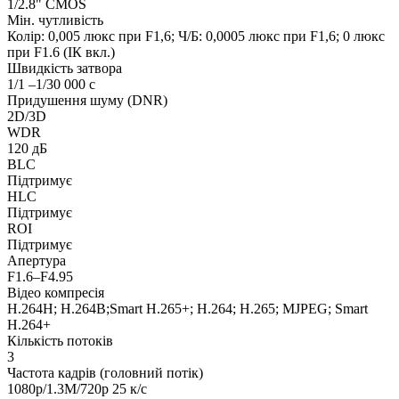
1/2.8" CMOS
Мін. чутливість
Колір: 0,005 люкс при F1,6; Ч/Б: 0,0005 люкс при F1,6; 0 люкс
при F1.6 (ІК вкл.)
Швидкість затвора
1/1 –1/30 000 с
Придушення шуму (DNR)
2D/3D
WDR
120 дБ
BLC
Підтримує
HLC
Підтримує
ROI
Підтримує
Апертура
F1.6–F4.95
Відео компресія
H.264H; H.264B;Smart H.265+; H.264; H.265; MJPEG; Smart
H.264+
Кількість потоків
3
Частота кадрів (головний потік)
1080p/1.3M/720p 25 к/с