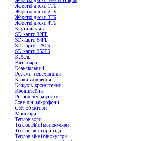
Жорсткі диски Western digital
Жорсткі диски 1ТБ
Жорсткі диски 2ТБ
Жорсткі диски 3ТБ
Жорсткі диски 4ТБ
Карти пам'яті
SD-карти 32ГБ
SD-карти 64ГБ
SD-карти 128ГБ
SD-карти 256ГБ
Кабель
Вита пара
Коаксіальний
Роз'єми, перехідники
Блоки живлення
Кожухи, кронштейни
Кронштейни
Розподільчі коробки
Зовнішні мікрофони
Cctv об'єктиви
Монітори
Тепловізори
Тепловізійні монокуляри
Тепловізійні прилади
Тепловізійні бінокуляри