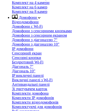
Комплект на 4 камери
Комплект на 6 камер
Комплект на 8 камер
Домофони
Відеодомофони
Домофони с Wi-Fi
Домофони з сенсорними кнопками
Домофони з сенсорним екраном
Домофони з діагоналлю 7"
Домофони з діагоналлю 10"
IP домофони
Сенсорний екран
Сенсорні кнопки
Бездротовий Wi-Fi
Діагональ 7"
Діагональ 10"
IP викличні панелі
Викличні панелі з Wi-Fi
Антивандальні панелі
Зі зчитувачем карток
Комплекти домофона
Комплекти IP домофонів
Комплекти відеодомофонів
Комплектуючі для домофонів