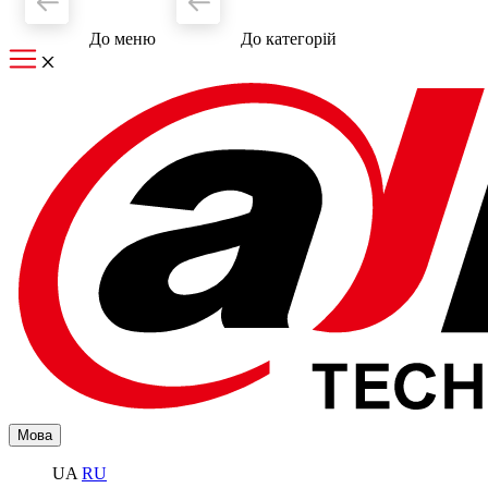
До меню
До категорiй
Мова
UA
RU