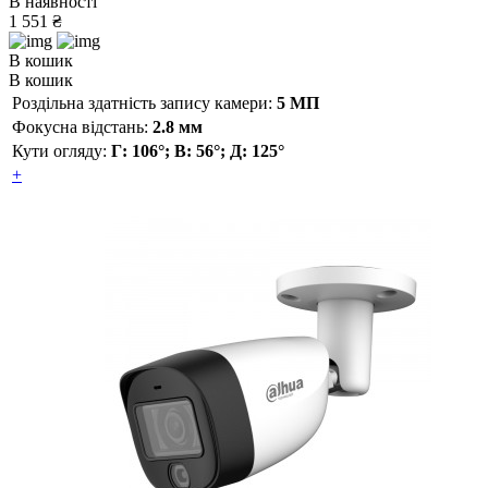
В наявності
1 551 ₴
В кошик
В кошик
Роздільна здатність запису камери:
5 МП
Фокусна відстань:
2.8 мм
Кути огляду:
Г: 106°; В: 56°; Д: 125°
+