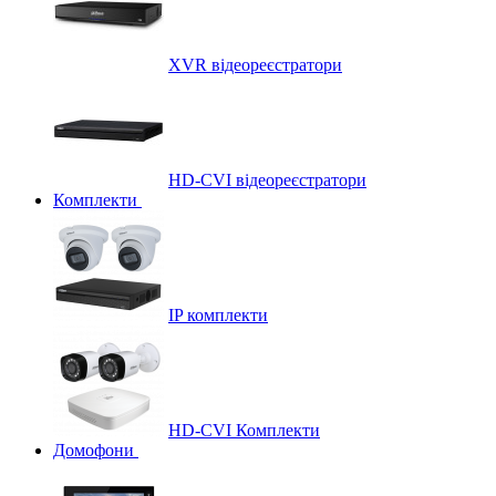
XVR відеореєстратори
HD-CVI відеореєстратори
Комплекти
IP комплекти
HD-CVI Комплекти
Домофони