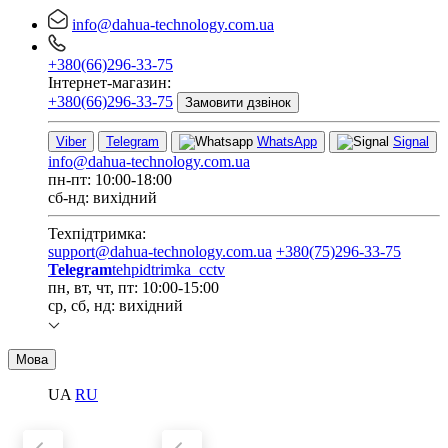
info@dahua-technology.com.ua
+380(66)296-33-75
Інтернет-магазин:
+380(66)296-33-75
Замовити дзвінок
Viber
Telegram
WhatsApp
Signal
info@dahua-technology.com.ua
пн-пт: 10:00-18:00
сб-нд: вихідний
Техпідтримка:
support@dahua-technology.com.ua
+380(75)296-33-75
Telegram
tehpidtrimka_cctv
пн, вт, чт, пт: 10:00-15:00
ср, сб, нд: вихідний
Мова
UA
RU