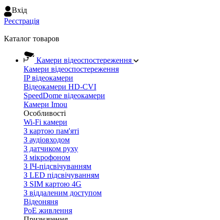
Вхiд
Реєстрація
Каталог товаров
Камери відеоспостереження
Камери відеоспостереження
IP відеокамери
Відеокамери HD-CVI
SpeedDome відеокамери
Камери Imou
Особливості
Wi-Fi камери
З картою пам'яті
З аудіовходом
З датчиком руху
З мікрофоном
З ІЧ-підсвічуванням
З LED підсвічуванням
З SIM картою 4G
З віддаленим доступом
Відеоняня
PoE живлення
Призначення