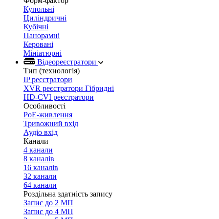
Форм-фактор
Купольні
Циліндричні
Кубічні
Панорамні
Керовані
Мініатюрні
Відеореєстратори
Тип (технологія)
IP реєстратори
XVR реєстратори Гібридні
HD-CVI реєстратори
Особливості
PoE-живлення
Тривожний вхід
Аудіо вхід
Канали
4 канали
8 каналів
16 каналів
32 канали
64 канали
Роздільна здатність запису
Запис до 2 МП
Запис до 4 МП