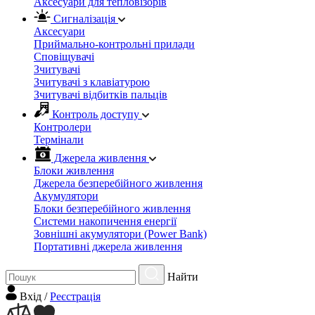
Аксесуари для тепловізорів
Сигналізація
Аксесуари
Приймально-контрольні прилади
Сповіщувачі
Зчитувачі
Зчитувачі з клавіатурою
Зчитувачі відбитків пальців
Контроль доступу
Контролери
Термінали
Джерела живлення
Блоки живлення
Джерела безперебійного живлення
Акумулятори
Блоки безперебійного живлення
Системи накопичення енергії
Зовнішні акумулятори (Power Bank)
Портативні джерела живлення
Найти
Вхiд
/
Реєстрація