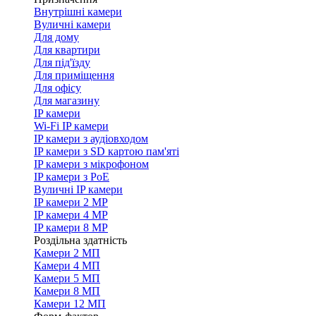
Внутрішні камери
Вуличні камери
Для дому
Для квартири
Для під'їзду
Для приміщення
Для офісу
Для магазину
IP камери
Wi-Fi IP камери
IP камери з аудіовходом
IP камери з SD картою пам'яті
IP камери з мікрофоном
IP камери з PoE
Вуличні IP камери
IP камери 2 MP
IP камери 4 MP
IP камери 8 MP
Роздільна здатність
Камери 2 МП
Камери 4 МП
Камери 5 МП
Камери 8 МП
Камери 12 МП