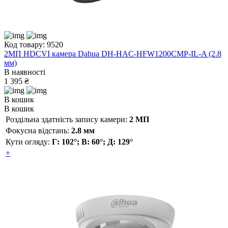
Код товару: 9520
2МП HDCVI камера Dahua DH-HAC-HFW1200CMP-IL-A (2.8
мм)
В наявності
1 395 ₴
В кошик
В кошик
Роздільна здатність запису камери:
2 МП
Фокусна відстань:
2.8 мм
Кути огляду:
Г: 102°; В: 60°; Д: 129°
+