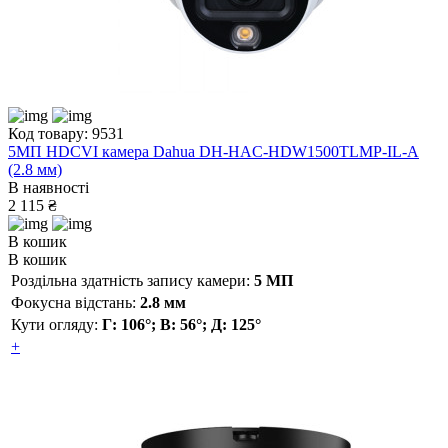
Код товару: 9531
5МП HDCVI камера Dahua DH-HAC-HDW1500TLMP-IL-A
(2.8 мм)
В наявності
2 115 ₴
В кошик
В кошик
Роздільна здатність запису камери:
5 МП
Фокусна відстань:
2.8 мм
Кути огляду:
Г: 106°; В: 56°; Д: 125°
+