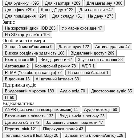
Для будинку
+395
Для квартири
+289
Для магазину
+300
Для офісу
+297
Для під'їзду
+122
Для парковки
+42
Для приміщення
+294
Для складу
+51
На дачу
+273
Запис
На жорсткий диск HDD
283
У хмарне сховище
47
На SD карту пам'яті
196
Особливості камери
З подвійним об'єктивом
9
Датчик руху
122
Антивандальна
47
Висока роздільна здатність
168
Віддалений доступ
209
Вхід тривоги
66
Вихід тривоги
62
Звукова сигналізація
33
Автономна
2
Коридорний режим
78
WDR
1
RTMP (Youtube трансляція)
72
На сонячній батареї
1
Відеоняня
13
AI штучний інтелект
63
Підтримка аудіо
Вбудований мікрофон
183
Аудіо вхід
70
Двостороннє аудіо
35
Ні
60
Відеоаналітика
ANPR (визначення номерних знаків)
11
Аудіо детекція
60
Вторгнення в область
133
Вхід / вихід з регіону
23
Детектор облич
72
Залишені / зниклі предмети
47
Перетин лінії
121
Підрахунок людей
43
Теплова карта (Heat Map)
20
Цільові типи (людина/авто)
129