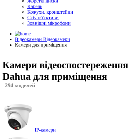
Жорсткі диски
Кабель
Кожухи, кронштейни
Cctv об'єктиви
Зовнішні мікрофони
Відеокамери
Відеокамери
Камери для приміщення
Камери відеоспостереження
Dahua для приміщення
294 моделей
IP-камери