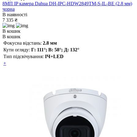
8МП IP камера Dahua DH-IPC-HDW2849TM-S-IL-BE (2.8 мм)
чорна
В наявності
7 335 ₴
В кошик
В кошик
Фокусна відстань:
2.8 мм
Кути огляду:
Г: 111°; В: 58°; Д: 132°
Тип підсвічування:
ІЧ+LED
+