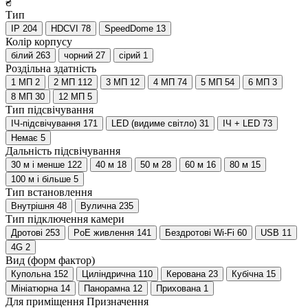
₴
Тип
IP
204
HDCVI
78
SpeedDome
13
Колір корпусу
білий
263
чорний
27
сірий
1
Роздільна здатність
1 МП
2
2 МП
112
3 МП
12
4 МП
74
5 МП
54
6 МП
3
8 МП
30
12 МП
5
Тип підсвічування
IЧ-підсвічування
171
LED (видиме світло)
31
ІЧ + LED
73
Немає
5
Дальність підсвічування
30 м і менше
122
40 м
18
50 м
28
60 м
16
80 м
15
100 м і більше
5
Тип встановлення
Внутрішня
48
Вулична
235
Тип підключення камери
Дротові
253
PoE живлення
141
Бездротові Wi-Fi
60
USB
11
4G
2
Вид (форм фактор)
Купольна
152
Циліндрична
110
Керована
23
Кубічна
15
Мініатюрна
14
Панорамна
12
Прихована
1
Для приміщення
Призначення