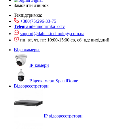
Signal
Замовити дзвінок
Техпідтримка:
+380(75)296-33-75
Telegram
tehpidtrimka_cctv
support@dahua-technology.com.ua
пн, вт, чт, пт: 10:00-15:00
ср, сб, нд: вихідний
Відеокамери
IP-камери
Відеокамери SpeedDome
Відеореєстратори
IP відеореєстратори