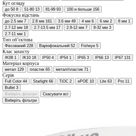
Кут огляду
до 50
8
51-80
13
81-99
93
100 и больше
156
Фокусна відстань
до 2.5 мм
7
2.8 мм
161
3.6 мм
49
4 мм
6
6 мм
2
8 мм
1
2.7-12 мм
18
2.7-13.5 мм
17
2.8-12 мм
7
8-32 мм
3
2.7-11 мм
1
Тип об’єктива
Фіксований
228
Варіофокальний
52
Fisheye
5
Клас захисту
IK08
1
IK10
18
IP50
4
IP54
1
IP65
3
IP66
13
IP67
131
Матеріал корпуса
метал
129
пластик
65
метал/пластик
71
Серія
Full Color
44
Starlight
66
TiOC
2
ePOE
10
Lite
63
Pro
11
Bullet
3
Виберіть фільтри
Скасувати всі
Виберіть фільтри