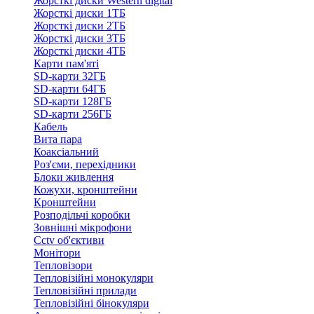
Жорсткі диски Western digital
Жорсткі диски 1ТБ
Жорсткі диски 2ТБ
Жорсткі диски 3ТБ
Жорсткі диски 4ТБ
Карти пам'яті
SD-карти 32ГБ
SD-карти 64ГБ
SD-карти 128ГБ
SD-карти 256ГБ
Кабель
Вита пара
Коаксіальний
Роз'єми, перехідники
Блоки живлення
Кожухи, кронштейни
Кронштейни
Розподільчі коробки
Зовнішні мікрофони
Cctv об'єктиви
Монітори
Тепловізори
Тепловізійні монокуляри
Тепловізійні прилади
Тепловізійні бінокуляри