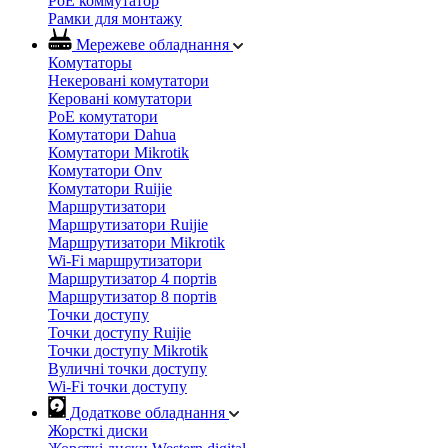
PoE коммутатор
Рамки для монтажу
Мережеве обладнання
Комутаторы
Некеровані комутатори
Керовані комутатори
PoE комутатори
Комутатори Dahua
Комутатори Mikrotik
Комутатори Onv
Комутатори Ruijie
Маршрутизатори
Маршрутизатори Ruijie
Маршрутизатори Mikrotik
Wi-Fi маршрутизатори
Маршрутизатор 4 портів
Маршрутизатор 8 портів
Точки доступу
Точки доступу Ruijie
Точки доступу Mikrotik
Вуличні точки доступу
Wi-Fi точки доступу
Додаткове обладнання
Жорсткі диски