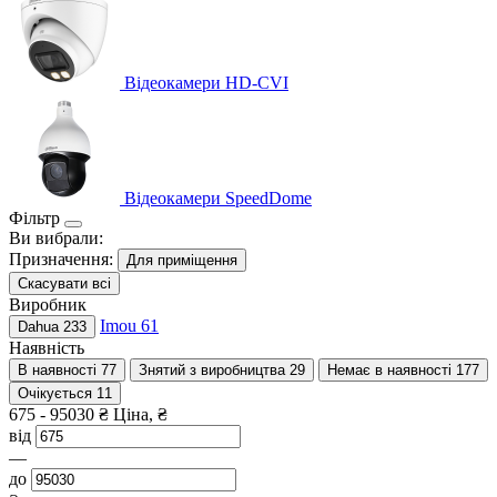
Відеокамери HD-CVI
Відеокамери SpeedDome
Фільтр
Ви вибрали:
Призначення:
Для приміщення
Скасувати всі
Виробник
Imou
61
Dahua
233
Наявність
В наявності
77
Знятий з виробництва
29
Немає в наявності
177
Очікується
11
675
-
95030
₴
Ціна, ₴
від
—
до